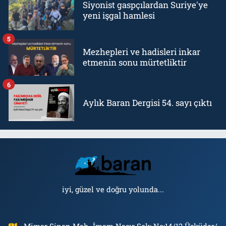
Siyonist gaspçılardan Suriye'ye
yeni işgal hamlesi
5
Mezhepleri ve hadisleri inkar
etmenin sonu mürtetliktir
6
Aylık Baran Dergisi 54. sayı çıktı
iyi, güzel ve doğru yolunda...
Mimar Sinan Mah. İmam Nasır Sok: No:14/12 Üsküdar/