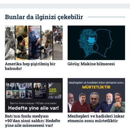
Bunlar da ilginizi çekebilir
Amerika hep şişirilmiş bir
Görüş: Makine bilmecesi
balondu!
Batı'nın fonlu medyası
Mezhepleri ve hadisleri inkar
+90'dan sinsi saldırı: Hedefte
etmenin sonu mürtetliktir
yine aile müessesesi var!