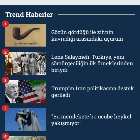
Trend Haberler
1
Gözün gördüğü ile zihnin
kavradığı arasındaki uçurum
2
Lena Salaymeh: Türkiye, yeni
sömürgeciliğin ilk örneklerinden
biriydi
3
Trump'ın İran politikasına destek
geriledi
4
"Bu memlekete bu ucube heykel
yakışmıyor"
5