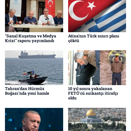
"Sanal Kuşatma ve Medya
Atina'nın Türk sınırı planı
Krizi" raporu yayımlandı
çöktü
Tahran'dan Hürmüz
10 yıl sonra yakalanan
Boğazı'nda yeni hamle
FETÖ'cü suikastçı itirafçı
oldu