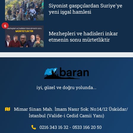
Siyonist gaspçılardan Suriye'ye
yeni işgal hamlesi
6
Mezhepleri ve hadisleri inkar
etmenin sonu mürtetliktir
iyi, güzel ve doğru yolunda...
Mimar Sinan Mah. İmam Nasır Sok: No:14/12 Üsküdar/
İstanbul (Valide-i Cedid Camii Yanı)
0216 343 16 32 - 0533 166 20 50