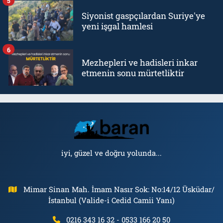
5
Siyonist gaspçılardan Suriye'ye
yeni işgal hamlesi
6
Mezhepleri ve hadisleri inkar
etmenin sonu mürtetliktir
iyi, güzel ve doğru yolunda...
Mimar Sinan Mah. İmam Nasır Sok: No:14/12 Üsküdar/
İstanbul (Valide-i Cedid Camii Yanı)
0216 343 16 32 - 0533 166 20 50