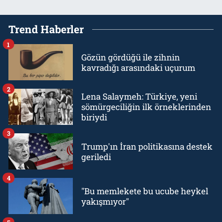
Trend Haberler
1
Gözün gördüğü ile zihnin
kavradığı arasındaki uçurum
2
Lena Salaymeh: Türkiye, yeni
sömürgeciliğin ilk örneklerinden
biriydi
3
Trump'ın İran politikasına destek
geriledi
4
"Bu memlekete bu ucube heykel
yakışmıyor"