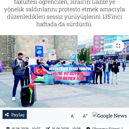
fakültesi öğrencileri, İsrail’in Gazze’ye
yönelik saldırılarını protesto etmek amacıyla
Tarih
İletişim
düzenledikleri sessiz yürüyüşlerini 135’inci
haftada da sürdürdü.
Künye
Paylaş
-
+
A
A
15.06.2026 - 10:07
15.06.2026 - 10:08
Okunma Süresi: 1