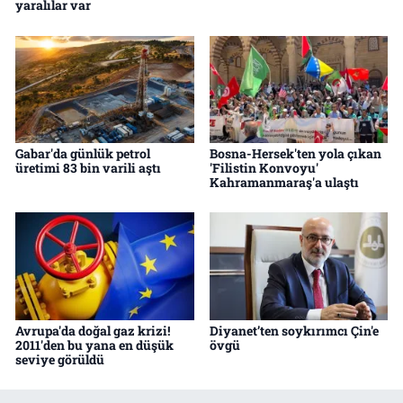
yaralılar var
Gabar'da günlük petrol
Bosna-Hersek'ten yola çıkan
üretimi 83 bin varili aştı
'Filistin Konvoyu'
Kahramanmaraş'a ulaştı
Avrupa'da doğal gaz krizi!
Diyanet’ten soykırımcı Çin'e
2011'den bu yana en düşük
övgü
seviye görüldü