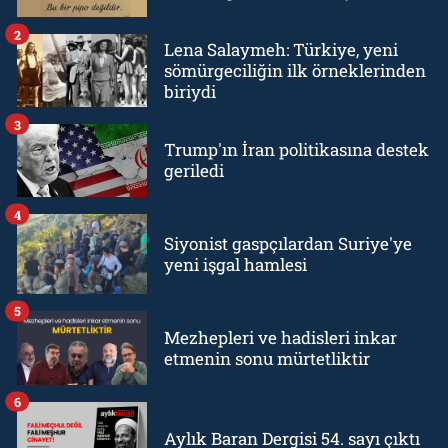
2
Lena Salaymeh: Türkiye, yeni
sömürgeciliğin ilk örneklerinden
biriydi
3
Trump'ın İran politikasına destek
geriledi
4
Siyonist gaspçılardan Suriye'ye
yeni işgal hamlesi
5
Mezhepleri ve hadisleri inkar
etmenin sonu mürtetliktir
6
Aylık Baran Dergisi 54. sayı çıktı