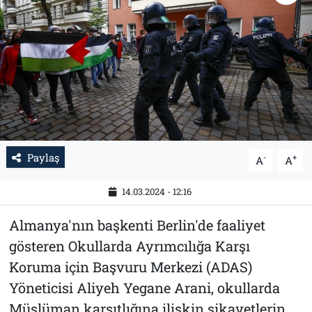
Tarih
İletişim
Künye
Paylaş
-
+
A
A
14.03.2024 - 12:16
Almanya'nın başkenti Berlin'de faaliyet
gösteren Okullarda Ayrımcılığa Karşı
Koruma için Başvuru Merkezi (ADAS)
Yöneticisi Aliyeh Yegane Arani, okullarda
Müslüman karşıtlığına ilişkin şikayetlerin