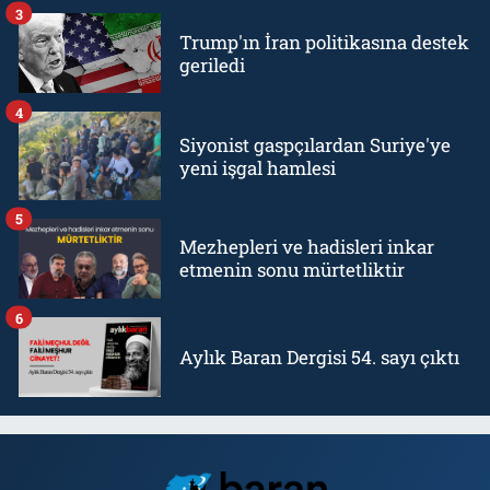
3
Trump'ın İran politikasına destek
geriledi
4
Siyonist gaspçılardan Suriye'ye
yeni işgal hamlesi
5
Mezhepleri ve hadisleri inkar
etmenin sonu mürtetliktir
6
Aylık Baran Dergisi 54. sayı çıktı