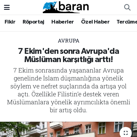
Fikir
Röportaj
Haberler
Özel Haber
Tercüm
Fikir
Fikir
Nöbetçi Eczaneler
Röportaj
Röportaj
Hava Durumu
AVRUPA
7 Ekim'den sonra Avrupa'da
Haberler
Haberler
Trafik Durumu
Müslüman karşıtlığı arttı!
7 Ekim sonrasında yaşananlar Avrupa
Özel Haber
Özel Haber
Süper Lig Puan Durumu ve Fikstür
genelinde İslam düşmanlığına yönelik
Tercüme
Tercüme
Tüm Manşetler
söylem ve nefret suçlarında da artışa yol
açtı. Özellikle Filistin’e destek veren
İktibas
İktibas
Son Dakika Haberleri
Müslümanlara yönelik ayrımcılıkta önemli
bir artış oldu.
Büyük Doğu-İbda
Büyük Doğu-İbda
Haber Arşivi
Dergi
Dergi