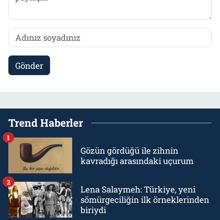
Gönder
Trend Haberler
1
Gözün gördüğü ile zihnin
kavradığı arasındaki uçurum
2
Lena Salaymeh: Türkiye, yeni
sömürgeciliğin ilk örneklerinden
biriydi