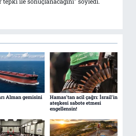
 tepki ile sonuçlanacağını" söyledi.
arı Alman gemisini
Hamas'tan acil çağrı: İsrail'in
ateşkesi sabote etmesi
engellensin!