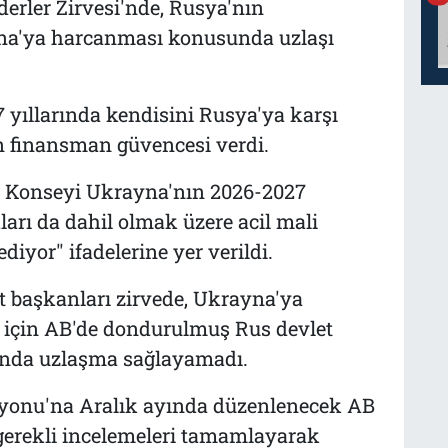
derler Zirvesi'nde, Rusya'nın
na'ya harcanması konusunda uzlaşı
 yıllarında kendisini Rusya'ya karşı
 finansman güvencesi verdi.
 Konseyi Ukrayna'nın 2026-2027
arı da dahil olmak üzere acil mali
ediyor"
ifadelerine yer verildi.
 başkanları zirvede, Ukrayna'ya
i için AB'de dondurulmuş Rus devlet
unda uzlaşma sağlayamadı.
syonu'na Aralık ayında düzenlenecek AB
 gerekli incelemeleri tamamlayarak