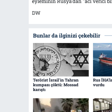
eyleminin Rusya'dan "acı verici bir
DW
Bunlar da ilginizi çekebilir
Terörist İsrail'in Tahran
Rus İHA’l
kumpası çöktü: Mossad
vurdu
karıştı