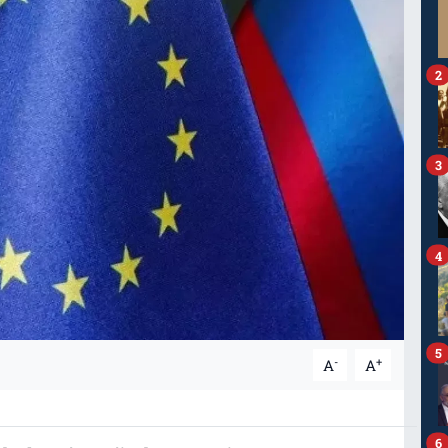
2
3
4
5
-
+
A
A
6