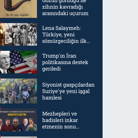
Gözün gördüğü ile
zihnin kavradığı
arasındaki uçurum
Lena Salaymeh:
Türkiye, yeni
sömürgeciliğin ilk
örneklerinden biriydi
Trump'ın İran
politikasına destek
geriledi
Siyonist gaspçılardan
Suriye'ye yeni işgal
hamlesi
Mezhepleri ve
hadisleri inkar
etmenin sonu
mürtetliktir