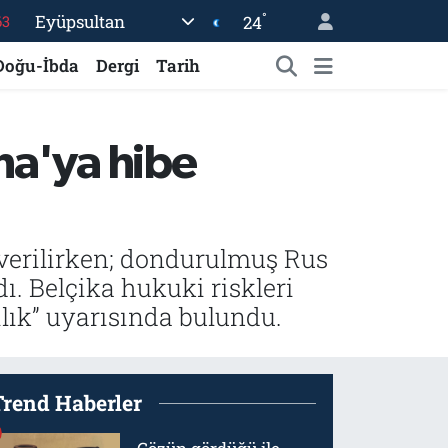
°
Eyüpsultan
24
%0
08
Doğu-İbda
Dergi
Tarih
%0
45
na'ya hibe
70
 verilirken; dondurulmuş Rus
. Belçika hukuki riskleri
ılık” uyarısında bulundu.
Trend Haberler