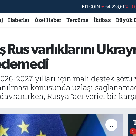
DOLAR
47,6704
EURO
55,0406
%-0.
aj
Haberler
Özel Haber
Tercüme
İktibas
Büyük 
STERLİN
64,2143
GRAM ALTIN
6510.40
%0.
Rus varlıklarını Ukray
BİST100
13.799
%
 edemedi
026-2027 yılları için mali destek sözü
lanılması konusunda uzlaşı sağlanamadı
davranırken, Rusya “acı verici bir karş
1