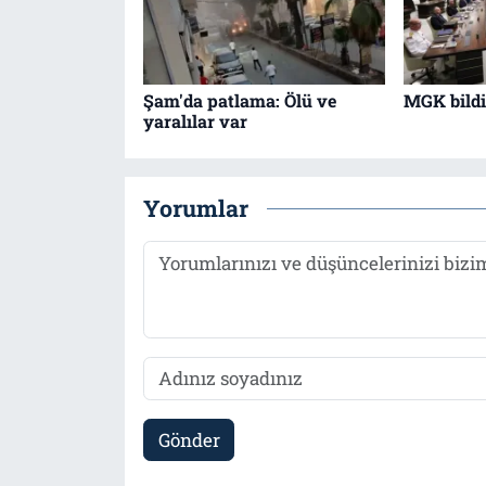
Şam'da patlama: Ölü ve
MGK bildir
yaralılar var
Yorumlar
Gönder