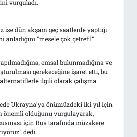
ini vurguladı.
 ise dün akşam geç saatlerde yaptığı
i anladığını "mesele çok çetrefil"
 yapılmadığına, emsal bulunmadığına ve
turulması gerekeceğine işaret etti, bu
ernatiflerle ilgili olarak çalışma
vede Ukrayna'ya önümüzdeki iki yıl için
n önemli olduğunu vurgulayarak,
susması için Rus tarafında müzakere
rıyoruz" dedi.