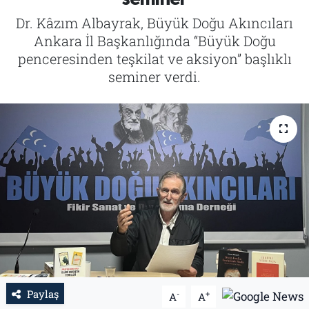
Dr. Kâzım Albayrak, Büyük Doğu Akıncıları
Tarih
İletişim
Ankara İl Başkanlığında “Büyük Doğu
penceresinden teşkilat ve aksiyon” başlıklı
Künye
seminer verdi.
Paylaş
-
+
A
A