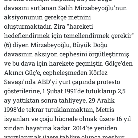
davasını sırtlanan Salih Mirzabeyoğlu'nun
aksiyonunun gerekçe metnini
oluşturmaktadır. Zira "hareketi
hedeflendirmek için temellendirmek gerekir"
(6) diyen Mirzabeyoğlu, Büyük Doğu
davasının aksiyon cephesini örgütleştirmiş
ve bu dava için harekete geçmiştir. Gölge'den
Akıncı Güç'e, cepheleşmeden Körfez
Savaşı'nda ABD'yi yurt çapında protesto
gösterilerine, 1 Şubat 1991'de tutuklanıp 2,5
ay yattıktan sonra tahliyeye, 29 Aralık
1998'de tekrar tutuklanmaktan, Metris
isyanları ve çoğu hücrede olmak üzere 16 yıl
zindan hayatına kadar. 2014'te yeniden
yargılanmak üzere tahliye olunca meşhur