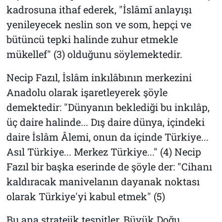
kadrosuna ithaf ederek, "İslâmî anlayışı
yenileyecek neslin son ve som, hepçi ve
bütüncü tepki halinde zuhur etmekle
mükellef" (3) olduğunu söylemektedir.
Necip Fazıl, İslâm inkılâbının merkezini
Anadolu olarak işaretleyerek şöyle
demektedir: "Dünyanın beklediği bu inkılâp,
üç daire halinde... Dış daire dünya, içindeki
daire İslâm Âlemi, onun da içinde Türkiye...
Asıl Türkiye... Merkez Türkiye..." (4) Necip
Fazıl bir başka eserinde de şöyle der: "Cihanı
kaldıracak manivelanın dayanak noktası
olarak Türkiye'yi kabul etmek" (5)
Bu ana stratejik tespitler, Büyük Doğu