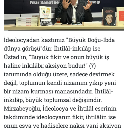
İdeolocyadan kastımız "Büyük Doğu-İbda
dünya görüşü"dür. İhtilâl-inkılâp ise
Üstad'ın, "Büyük fikir ve onun büyük iş
haline inkılâbı; aksiyon budur!" (7)
tanımında olduğu üzere, sadece devirmek
değil, toplumun kendi nizamını yıkıp yeni
bir nizam kurması manasındadır. İhtilâl-
inkılâp, büyük toplumsal değişimdir.
Mirzabeyoğlu, İdeolocya ve İhtilâl eserinin
takdiminde ideolocyanın fikir, ihtilâlin ise
onun eşya ve hadiselere nakşı yani aksiyon