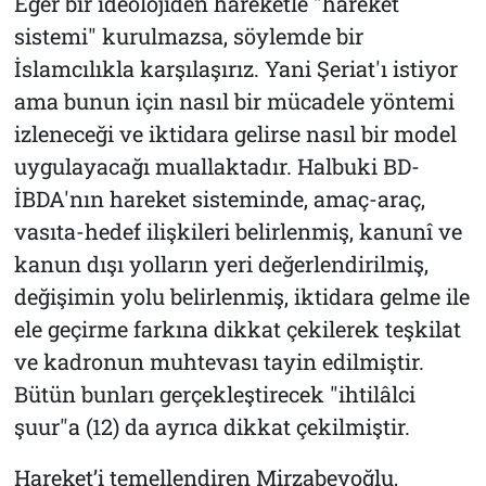
Eğer bir ideolojiden hareketle "hareket
sistemi" kurulmazsa, söylemde bir
İslamcılıkla karşılaşırız. Yani Şeriat'ı istiyor
ama bunun için nasıl bir mücadele yöntemi
izleneceği ve iktidara gelirse nasıl bir model
uygulayacağı muallaktadır. Halbuki BD-
İBDA'nın hareket sisteminde, amaç-araç,
vasıta-hedef ilişkileri belirlenmiş, kanunî ve
kanun dışı yolların yeri değerlendirilmiş,
değişimin yolu belirlenmiş, iktidara gelme ile
ele geçirme farkına dikkat çekilerek teşkilat
ve kadronun muhtevası tayin edilmiştir.
Bütün bunları gerçekleştirecek "ihtilâlci
şuur"a (12) da ayrıca dikkat çekilmiştir.
Hareket’i temellendiren Mirzabeyoğlu,