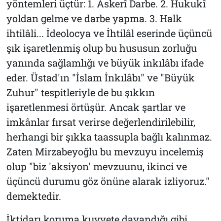
yöntemleri üçtür: 1. Askerî Darbe. 2. Hukukî
yoldan gelme ve darbe yapma. 3. Halk
ihtilâli... İdeolocya ve İhtilâl eserinde üçüncü
şık işaretlenmiş olup bu hususun zorluğu
yanında sağlamlığı ve büyük inkılâbı ifade
eder. Üstad'ın "İslam İnkılâbı" ve "Büyük
Zuhur" tespitleriyle de bu şıkkın
işaretlenmesi örtüşür. Ancak şartlar ve
imkânlar fırsat verirse değerlendirilebilir,
herhangi bir şıkka taassupla bağlı kalınmaz.
Zaten Mirzabeyoğlu bu mevzuyu incelemiş
olup "biz 'aksiyon' mevzuunu, ikinci ve
üçüncü durumu göz önüne alarak izliyoruz."
demektedir.
İktidarı koruma kuvvete dayandığı gibi