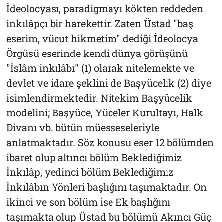
İdeolocyası, paradigmayı kökten reddeden
inkılâpçı bir harekettir. Zaten Üstad "baş
eserim, vücut hikmetim" dediği İdeolocya
Örgüsü eserinde kendi dünya görüşünü
"İslâm inkılâbı" (1) olarak nitelemekte ve
devlet ve idare şeklini de Başyücelik (2) diye
isimlendirmektedir. Nitekim Başyücelik
modelini; Başyüce, Yüceler Kurultayı, Halk
Divanı vb. bütün müesseseleriyle
anlatmaktadır. Söz konusu eser 12 bölümden
ibaret olup altıncı bölüm Beklediğimiz
İnkılâp, yedinci bölüm Beklediğimiz
İnkılâbın Yönleri başlığını taşımaktadır. On
ikinci ve son bölüm ise Ek başlığını
taşımakta olup Üstad bu bölümü Akıncı Güç