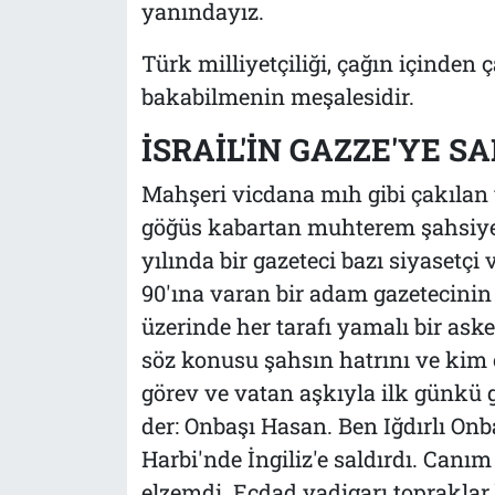
yanındayız.
Türk milliyetçiliği, çağın içinde
bakabilmenin meşalesidir.
İSRAİL'İN GAZZE'YE SA
Mahşeri vicdana mıh gibi çakılan
göğüs kabartan muhterem şahsiyet
yılında bir gazeteci bazı siyasetçi v
90'ına varan bir adam gazetecinin 
üzerinde her tarafı yamalı bir aske
söz konusu şahsın hatrını ve kim 
görev ve vatan aşkıyla ilk günkü g
der: Onbaşı Hasan. Ben Iğdırlı On
Harbi'nde İngiliz'e saldırdı. Canı
elzemdi. Ecdad yadigarı topraklar b