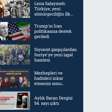
Lena Salaymeh:
Türkiye, yeni
sömürgeciliğin ilk
örneklerinden biriydi
Trump'ın İran
politikasına destek
geriledi
Siyonist gaspçılardan
Suriye'ye yeni işgal
hamlesi
Mezhepleri ve
hadisleri inkar
etmenin sonu
mürtetliktir
Aylık Baran Dergisi
54. sayı çıktı