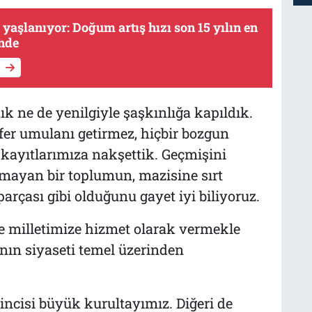
yaşlanıyor: Doğum artış hızı son 15 yılın en
nde
k ne de yenilgiyle şaşkınlığa kapıldık.
fer umulanı getirmez, hiçbir bozgun
 kayıtlarımıza nakşettik. Geçmişini
ımayan bir toplumun, mazisine sırt
rçası gibi olduğunu gayet iyi biliyoruz.
ne milletimize hizmet olarak vermekle
nın siyaseti temel üzerinden
incisi büyük kurultayımız. Diğeri de