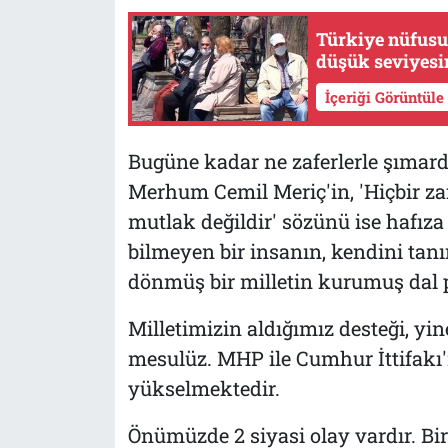
Türkiye nüfusu 
düşük seviyesi
İçeriği Görüntüle
Bugüne kadar ne zaferlerle şımardı
Merhum Cemil Meriç'in, 'Hiçbir za
mutlak değildir' sözünü ise hafıza
bilmeyen bir insanın, kendini tan
dönmüş bir milletin kurumuş dal pa
Milletimizin aldığımız desteği, yi
mesulüz. MHP ile Cumhur İttifakı'
yükselmektedir.
Önümüzde 2 siyasi olay vardır. Bir