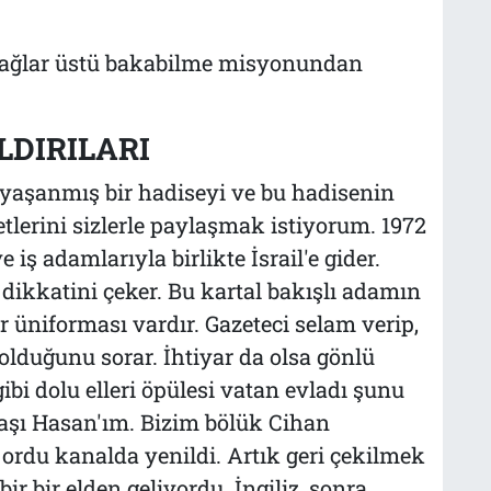
n çağlar üstü bakabilme misyonundan
LDIRILARI
 yaşanmış bir hadiseyi ve bu hadisenin
lerini sizlerle paylaşmak istiyorum. 1972
e iş adamlarıyla birlikte İsrail'e gider.
dikkatini çeker. Bu kartal bakışlı adamın
r üniforması vardır. Gazeteci selam verip,
olduğunu sorar. İhtiyar da olsa gönlü
ibi dolu elleri öpülesi vatan evladı şunu
başı Hasan'ım. Bizim bölük Cihan
m ordu kanalda yenildi. Artık geri çekilmek
ir bir elden geliyordu. İngiliz, sonra