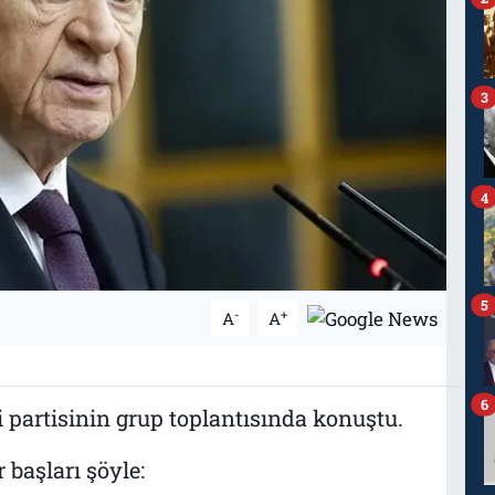
3
4
5
-
+
A
A
6
partisinin grup toplantısında konuştu.
 başları şöyle: