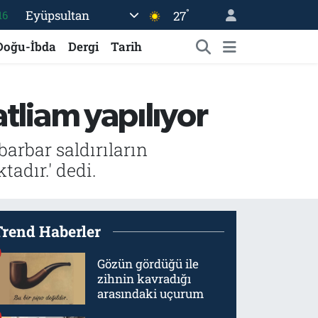
16
°
Eyüpsultan
27
06
Doğu-İbda
Dergi
Tarih
02
.2
32
tliam yapılıyor
48
barbar saldırıların
adır.' dedi.
Trend Haberler
Gözün gördüğü ile
zihnin kavradığı
arasındaki uçurum