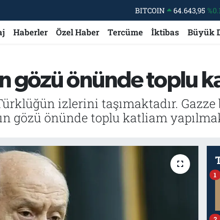
BITCOIN
64.643,95
%0.
DOLAR
47,6006
%0.
aj
Haberler
Özel Haber
Tercüme
İktibas
Büyük 
EURO
55,0250
%0.
STERLİN
64,2398
%0
GRAM ALTIN
6513.94
%0.
ın gözü önünde toplu ka
BİST100
13.768
%
Türklüğün izlerini taşımaktadır. Gazze 
ın gözü önünde toplu katliam yapılmakt
1
2