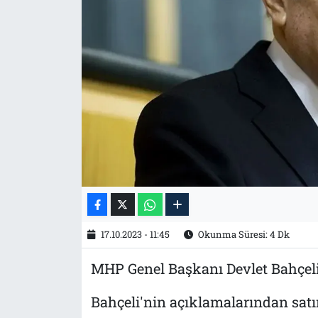
Tarih
İletişim
Künye
17.10.2023 - 11:45
Okunma Süresi: 4 Dk
MHP Genel Başkanı Devlet Bahçeli 
Bahçeli'nin açıklamalarından satır