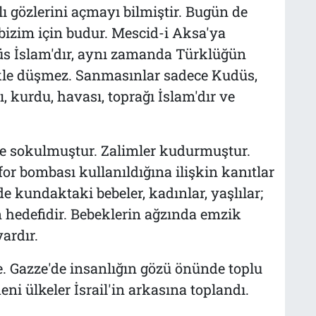
ı gözlerini açmayı bilmiştir. Bugün de
bizim için budur. Mescid-i Aksa'ya
üs İslam'dır, aynı zamanda Türklüğün
ekle düşmez. Sanmasınlar sadece Kudüs,
ı, kurdu, havası, toprağı İslam'dır ve
e sokulmuştur. Zalimler kudurmuştur.
or bombası kullanıldığına ilişkin kanıtlar
e kundaktaki bebeler, kadınlar, yaşlılar;
 hedefidir. Bebeklerin ağzında emzik
vardır.
e. Gazze'de insanlığın gözü önünde toplu
i ülkeler İsrail'in arkasına toplandı.