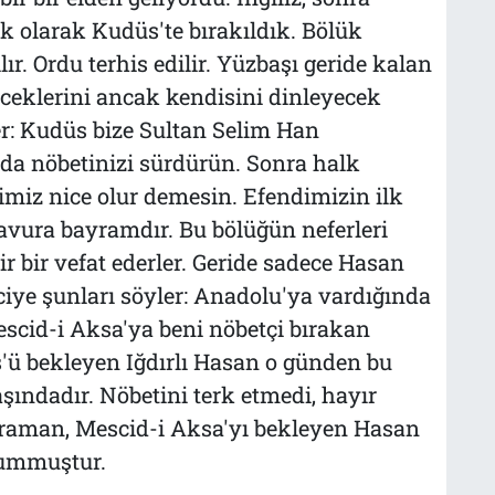
lük olarak Kudüs'te bırakıldık. Bölük
r. Ordu terhis edilir. Yüzbaşı geride kalan
ceklerini ancak kendisini dinleyecek
er: Kudüs bize Sultan Selim Han
rada nöbetinizi sürdürün. Sonra halk
imiz nice olur demesin. Efendimizin ilk
gavura bayramdır. Bu bölüğün neferleri
ir bir vefat ederler. Geride sadece Hasan
ciye şunları söyler: Anadolu'ya vardığında
scid-i Aksa'ya beni nöbetçi bırakan
'ü bekleyen Iğdırlı Hasan o günden bu
şındadır. Nöbetini terk etmedi, hayır
hraman, Mescid-i Aksa'yı bekleyen Hasan
yummuştur.