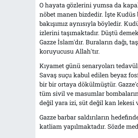
O hayata gözlerini yumsa da kapal
nöbet manen bizdedir. İşte Kudüs 
bakışımız aynısıyla böyledir. Kud
izlerini taşımaktadır. Düştü dem
Gazze İslam'dır. Buraların dağı, taş
koruyucusu Allah'tır.
Kıyamet günü senaryoları tedavül
Savaş suçu kabul edilen beyaz fosf
bir bir ortaya dökülmüştür. Gazze'd
tüm sivil ve masumlar bombaların
değil yara izi, süt değil kan lekesi 
Gazze barbar saldırıların hedefind
katliam yapılmaktadır. Sözde meden