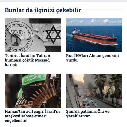
Bunlar da ilginizi çekebilir
Terörist İsrail'in Tahran
Rus İHA’ları Alman gemisini
kumpası çöktü: Mossad
vurdu
karıştı
Hamas'tan acil çağrı: İsrail'in
Şam'da patlama: Ölü ve
ateşkesi sabote etmesi
yaralılar var
engellensin!