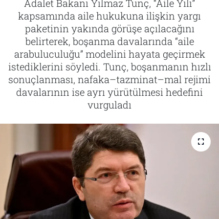
Adalet Bakanı Yılmaz Tunç, “Aile Yılı”
kapsamında aile hukukuna ilişkin yargı
Tarih
İletişim
paketinin yakında görüşe açılacağını
belirterek, boşanma davalarında “aile
Künye
arabuluculuğu” modelini hayata geçirmek
istediklerini söyledi. Tunç, boşanmanın hızlı
sonuçlanması, nafaka–tazminat–mal rejimi
davalarının ise ayrı yürütülmesi hedefini
vurguladı