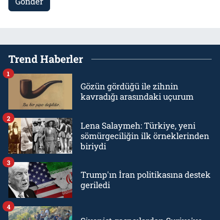
Gönder
Trend Haberler
1
Gözün gördüğü ile zihnin
kavradığı arasındaki uçurum
2
Lena Salaymeh: Türkiye, yeni
sömürgeciliğin ilk örneklerinden
biriydi
3
Trump'ın İran politikasına destek
geriledi
4