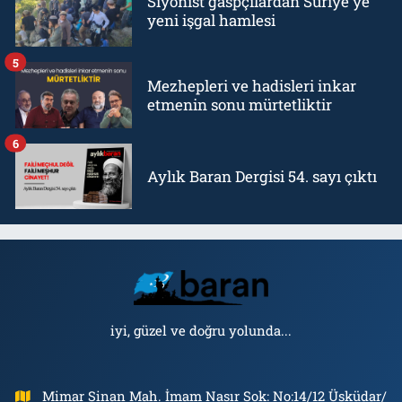
Siyonist gaspçılardan Suriye'ye
yeni işgal hamlesi
5
Mezhepleri ve hadisleri inkar
etmenin sonu mürtetliktir
6
Aylık Baran Dergisi 54. sayı çıktı
iyi, güzel ve doğru yolunda...
Mimar Sinan Mah. İmam Nasır Sok: No:14/12 Üsküdar/