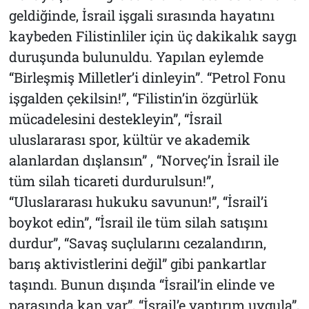
geldiğinde, İsrail işgali sırasında hayatını
kaybeden Filistinliler için üç dakikalık saygı
duruşunda bulunuldu. Yapılan eylemde
“Birleşmiş Milletler’i dinleyin”. “Petrol Fonu
işgalden çekilsin!”, “Filistin’in özgürlük
mücadelesini destekleyin”, “İsrail
uluslararası spor, kültür ve akademik
alanlardan dışlansın” , “Norveç’in İsrail ile
tüm silah ticareti durdurulsun!”,
“Uluslararası hukuku savunun!”, “İsrail’i
boykot edin”, “İsrail ile tüm silah satışını
durdur”, “Savaş suçlularını cezalandırın,
barış aktivistlerini değil” gibi pankartlar
taşındı. Bunun dışında “İsrail’in elinde ve
parasında kan var”, “İsrail’e yaptırım uygula”,