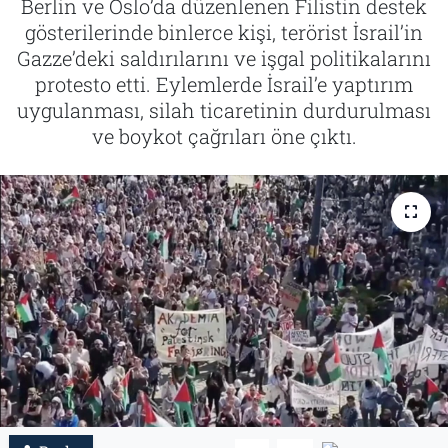
Berlin ve Oslo’da düzenlenen Filistin destek
gösterilerinde binlerce kişi, terörist İsrail’in
Tarih
İletişim
Gazze’deki saldırılarını ve işgal politikalarını
protesto etti. Eylemlerde İsrail’e yaptırım
Künye
uygulanması, silah ticaretinin durdurulması
ve boykot çağrıları öne çıktı.