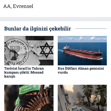
AA, Evrensel
Bunlar da ilginizi çekebilir
Terörist İsrail'in Tahran
Rus İHA’ları Alman gemisini
kumpası çöktü: Mossad
vurdu
karıştı