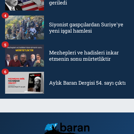
geriledi
4
Siyonist gaspçılardan Suriye'ye
yeni işgal hamlesi
5
Mezhepleri ve hadisleri inkar
etmenin sonu mürtetliktir
6
Aylık Baran Dergisi 54. sayı çıktı