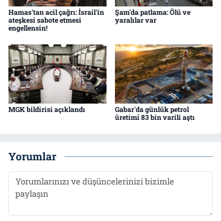
Hamas'tan acil çağrı: İsrail'in
Şam'da patlama: Ölü ve
ateşkesi sabote etmesi
yaralılar var
engellensin!
MGK bildirisi açıklandı
Gabar'da günlük petrol
üretimi 83 bin varili aştı
Yorumlar