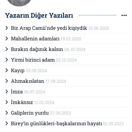
Yazarın Diğer Yazıları
Biz Arap Camii'nde yedi kişiydik
10.06.2026
Mahallenin adamları
19.02.2025
Bırakın dağınık kalsın
04.10.2024
Yirmi birinci adam
02.10.2024
Kayıp
03.09.2024
Ahmakıslatan
17.08.2024
İmza
06.07.2024
İmkânsız
11.03.2024
Galiplerin yurdu
27.09.2023
Birey’in günlükleri-başkalarının hayatı
01.09.2023