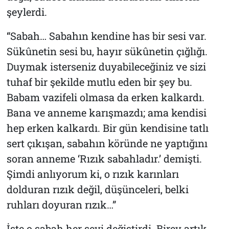
şeylerdi.
“Sabah… Sabahın kendine has bir sesi var.
Sükûnetin sesi bu, hayır sükûnetin çığlığı.
Duymak isterseniz duyabileceğiniz ve sizi
tuhaf bir şekilde mutlu eden bir şey bu.
Babam vazifeli olmasa da erken kalkardı.
Bana ve anneme karışmazdı; ama kendisi
hep erken kalkardı. Bir gün kendisine tatlı
sert çıkışan, sabahın köründe ne yaptığını
soran anneme ‘Rızık sabahladır.’ demişti.
Şimdi anlıyorum ki, o rızık karınları
dolduran rızık değil, düşünceleri, belki
ruhları doyuran rızık…”
İşte o sabah her şeyi değiştirdi. Birey artık