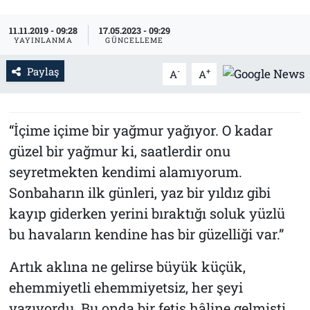
Tarih
İletişim
11.11.2019 - 09:28
17.05.2023 - 09:29
YAYINLANMA
GÜNCELLEME
Künye
Paylaş
-
+
A
A
“İçime içime bir yağmur yağıyor. O kadar
güzel bir yağmur ki, saatlerdir onu
seyretmekten kendimi alamıyorum.
Sonbaharın ilk günleri, yaz bir yıldız gibi
kayıp giderken yerini bıraktığı soluk yüzlü
bu havaların kendine has bir güzelliği var.”
Artık aklına ne gelirse büyük küçük,
ehemmiyetli ehemmiyetsiz, her şeyi
yazıyordu. Bu onda bir fetiş hâline gelmişti.