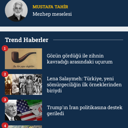
MUSTAFA TAHIR
Mezhep meselesi
Trend Haberler
1
Gözün gördüğü ile zihnin
kavradığı arasındaki uçurum
2
Lena Salaymeh: Türkiye, yeni
sömürgeciliğin ilk örneklerinden
biriydi
3
Trump'ın İran politikasına destek
geriledi
4