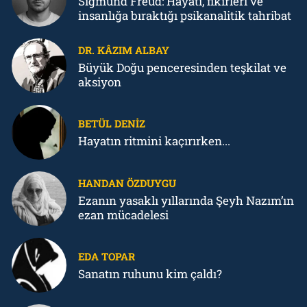
Sigmund Freud: Hayatı, fikirleri ve
insanlığa bıraktığı psikanalitik tahribat
DR. KÂZIM ALBAY
Büyük Doğu penceresinden teşkilat ve
aksiyon
BETÜL DENIZ
Hayatın ritmini kaçırırken...
HANDAN ÖZDUYGU
Ezanın yasaklı yıllarında Şeyh Nazım’ın
ezan mücadelesi
EDA TOPAR
Sanatın ruhunu kim çaldı?