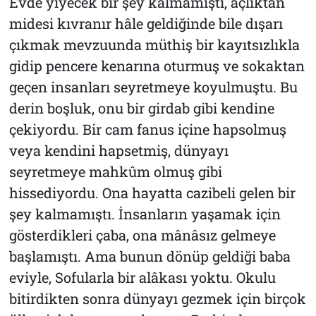
Evde yiyecek bir şey kalmamıştı, açlıktan
midesi kıvranır hâle geldiğinde bile dışarı
çıkmak mevzuunda müthiş bir kayıtsızlıkla
gidip pencere kenarına oturmuş ve sokaktan
geçen insanları seyretmeye koyulmuştu. Bu
derin boşluk, onu bir girdab gibi kendine
çekiyordu. Bir cam fanus içine hapsolmuş
veya kendini hapsetmiş, dünyayı
seyretmeye mahkûm olmuş gibi
hissediyordu. Ona hayatta cazibeli gelen bir
şey kalmamıştı. İnsanların yaşamak için
gösterdikleri çaba, ona mânâsız gelmeye
başlamıştı. Ama bunun dönüp geldiği baba
eviyle, Sofularla bir alâkası yoktu. Okulu
bitirdikten sonra dünyayı gezmek için birçok