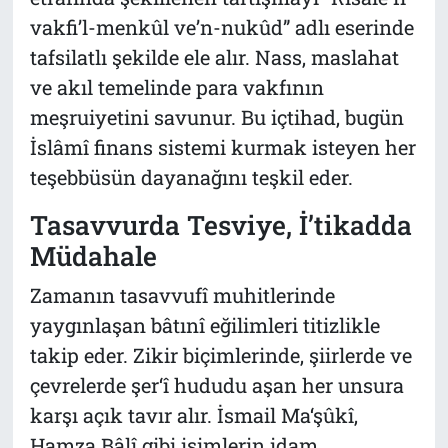
vakfi’l-menkûl ve’n-nukûd” adlı eserinde
tafsilatlı şekilde ele alır. Nass, maslahat
ve akıl temelinde para vakfının
meşruiyetini savunur. Bu içtihad, bugün
İslâmî finans sistemi kurmak isteyen her
teşebbüsün dayanağını teşkil eder.
Tasavvurda Tesviye, İ’tikadda
Müdahale
Zamanın tasavvufî muhitlerinde
yaygınlaşan bâtınî eğilimleri titizlikle
takip eder. Zikir biçimlerinde, şiirlerde ve
çevrelerde şer‘î hududu aşan her unsura
karşı açık tavır alır. İsmail Ma‘şûkî,
Hamza Bâlî gibi isimlerin idam