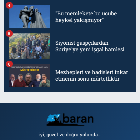
4
"Bu memlekete bu ucube
heykel yakışmıyor"
5
Siyonist gaspçılardan
Suriye'ye yeni işgal hamlesi
6
Mezhepleri ve hadisleri inkar
etmenin sonu mürtetliktir
iyi, güzel ve doğru yolunda...