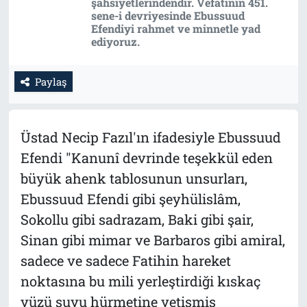
şahsiyetlerindendir. Vefatının 451.
sene-i devriyesinde Ebussuud
Tarih
İletişim
Efendiyi rahmet ve minnetle yad
ediyoruz.
Künye
Paylaş
Üstad Necip Fazıl'ın ifadesiyle Ebussuud
Efendi "Kanunî devrinde teşekkül eden
büyük ahenk tablosunun unsurları,
Ebussuud Efendi gibi şeyhülislâm,
Sokollu gibi sadrazam, Baki gibi şair,
Sinan gibi mimar ve Barbaros gibi amiral,
sadece ve sadece Fatihin hareket
noktasına bu mili yerleştirdiği kıskaç
yüzü suyu hürmetine yetişmiş