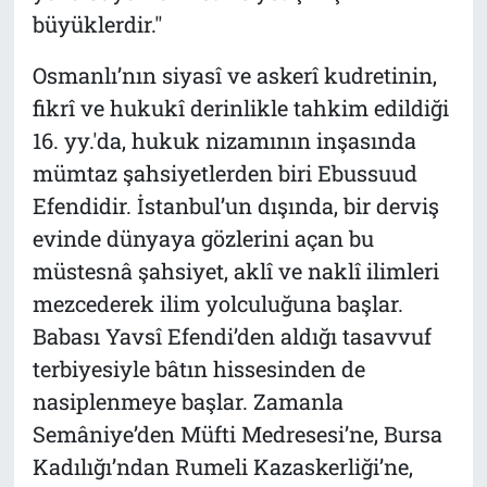
büyüklerdir."
Osmanlı’nın siyasî ve askerî kudretinin,
fikrî ve hukukî derinlikle tahkim edildiği
16. yy.'da, hukuk nizamının inşasında
mümtaz şahsiyetlerden biri Ebussuud
Efendidir. İstanbul’un dışında, bir derviş
evinde dünyaya gözlerini açan bu
müstesnâ şahsiyet, aklî ve naklî ilimleri
mezcederek ilim yolculuğuna başlar.
Babası Yavsî Efendi’den aldığı tasavvuf
terbiyesiyle bâtın hissesinden de
nasiplenmeye başlar. Zamanla
Semâniye’den Müfti Medresesi’ne, Bursa
Kadılığı’ndan Rumeli Kazaskerliği’ne,