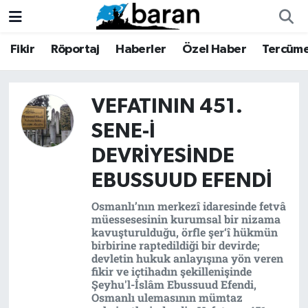
Fikir
Röportaj
Haberler
Özel Haber
Tercüm
Fikir
Fikir
Nöbetçi Eczaneler
Röportaj
Röportaj
Hava Durumu
VEFATININ 451.
Haberler
Haberler
Trafik Durumu
SENE-I
DEVRIYESINDE
Özel Haber
Özel Haber
Süper Lig Puan Durumu ve Fikstür
EBUSSUUD EFENDI
Tercüme
Tercüme
Tüm Manşetler
Osmanlı’nın merkezî idaresinde fetvâ
müessesesinin kurumsal bir nizama
İktibas
İktibas
Son Dakika Haberleri
kavuşturulduğu, örfle şer‘î hükmün
birbirine raptedildiği bir devirde;
devletin hukuk anlayışına yön veren
Büyük Doğu-İbda
Büyük Doğu-İbda
Haber Arşivi
fikir ve içtihadın şekillenişinde
Şeyhu'l-İslâm Ebussuud Efendi,
Dergi
Dergi
Osmanlı ulemasının mümtaz