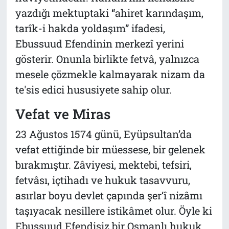
yazdığı mektuptaki “ahiret karındaşım,
tarîk-i hakda yoldaşım” ifadesi,
Ebussuud Efendinin merkezî yerini
gösterir. Onunla birlikte fetvâ, yalnızca
mesele çözmekle kalmayarak nizam da
te'sis edici hususiyete sahip olur.
Vefat ve Miras
23 Ağustos 1574 günü, Eyüpsultan’da
vefat ettiğinde bir müessese, bir gelenek
bırakmıştır. Zâviyesi, mektebi, tefsiri,
fetvâsı, içtihadı ve hukuk tasavvuru,
asırlar boyu devlet çapında şer‘î nizâmı
taşıyacak nesillere istikâmet olur. Öyle ki
Ebussuud Efendisiz bir Osmanlı hukuk