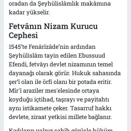
oradan da Şeyhülislâmlık makâmına
kadar yükselir.
Fetvânın Nizam Kurucu
Cephesi
1545’te Fenârîzâde’nin ardından
Şeyhülislâm tayin edilen Ebussuud
Efendi, fetvâyı devlet nizamının temel
dayanağı olarak görür. Hukuk sahasında
şer‘î olan ile örfî olanı bir potada eritir.
Mîr'î araziler mes'elesinde ortaya
koyduğu içtihad, taşrayı ve payitahtı
aynı istikamete çeker. Tasarruf hakkı
devlete, ziraat yetkisi millete bağlanır.
Kadıların yalnız sahîh görüşle hüküm