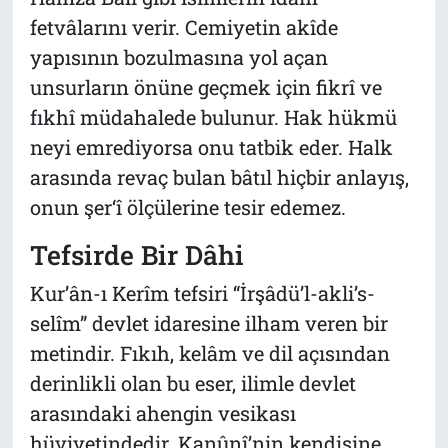
fetvâlarını verir. Cemiyetin akîde
yapısının bozulmasına yol açan
unsurların önüne geçmek için fikrî ve
fıkhî müdahalede bulunur. Hak hükmü
neyi emrediyorsa onu tatbik eder. Halk
arasında revaç bulan bâtıl hiçbir anlayış,
onun şer‘î ölçülerine tesir edemez.
Tefsirde Bir Dâhi
Kur’ân-ı Kerîm tefsiri “İrşâdü’l-akli’s-
selîm” devlet idaresine ilham veren bir
metindir. Fıkıh, kelâm ve dil açısından
derinlikli olan bu eser, ilimle devlet
arasındaki ahengin vesikası
hüviyetindedir. Kanûnî’nin kendisine