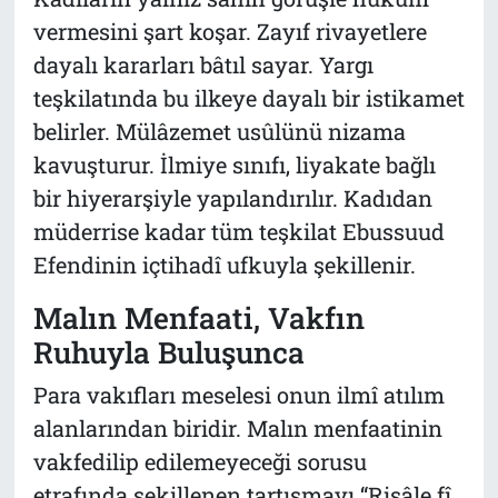
vermesini şart koşar. Zayıf rivayetlere
dayalı kararları bâtıl sayar. Yargı
teşkilatında bu ilkeye dayalı bir istikamet
belirler. Mülâzemet usûlünü nizama
kavuşturur. İlmiye sınıfı, liyakate bağlı
bir hiyerarşiyle yapılandırılır. Kadıdan
müderrise kadar tüm teşkilat Ebussuud
Efendinin içtihadî ufkuyla şekillenir.
Malın Menfaati, Vakfın
Ruhuyla Buluşunca
Para vakıfları meselesi onun ilmî atılım
alanlarından biridir. Malın menfaatinin
vakfedilip edilemeyeceği sorusu
etrafında şekillenen tartışmayı “Risâle fî