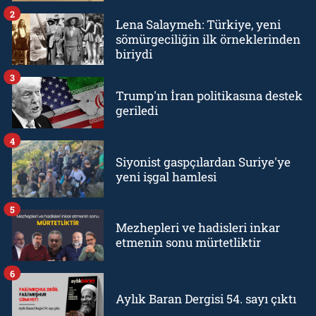
2
Lena Salaymeh: Türkiye, yeni
sömürgeciliğin ilk örneklerinden
biriydi
3
Trump'ın İran politikasına destek
geriledi
4
Siyonist gaspçılardan Suriye'ye
yeni işgal hamlesi
5
Mezhepleri ve hadisleri inkar
etmenin sonu mürtetliktir
6
Aylık Baran Dergisi 54. sayı çıktı