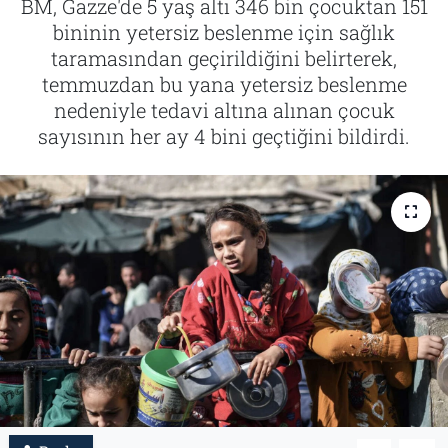
BM, Gazze'de 5 yaş altı 346 bin çocuktan 151
bininin yetersiz beslenme için sağlık
Tarih
İletişim
taramasından geçirildiğini belirterek,
temmuzdan bu yana yetersiz beslenme
Künye
nedeniyle tedavi altına alınan çocuk
sayısının her ay 4 bini geçtiğini bildirdi.