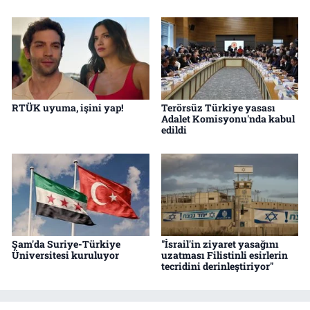
RTÜK uyuma, işini yap!
Terörsüz Türkiye yasası
Adalet Komisyonu'nda kabul
edildi
Şam'da Suriye-Türkiye
"İsrail'in ziyaret yasağını
Üniversitesi kuruluyor
uzatması Filistinli esirlerin
tecridini derinleştiriyor"