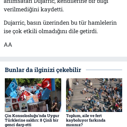
anımsatan Dujarric, kendilerine bir bilgi
verilmediğini kaydetti.
Dujarric, basın üzerinden bu tür hamlelerin
ise çok etkili olmadığını dile getirdi.
AA
Bunlar da ilginizi çekebilir
Çin Konsolosluğu’nda Uygur
Toplum, aile ve fert
Türklerine saldırı: 8 Çinli bir
kayboluyor farkında
genci darp etti
mısınız?