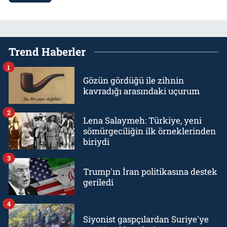
Trend Haberler
1
Gözün gördüğü ile zihnin
kavradığı arasındaki uçurum
2
Lena Salaymeh: Türkiye, yeni
sömürgeciliğin ilk örneklerinden
biriydi
3
Trump'ın İran politikasına destek
geriledi
4
Siyonist gaspçılardan Suriye'ye