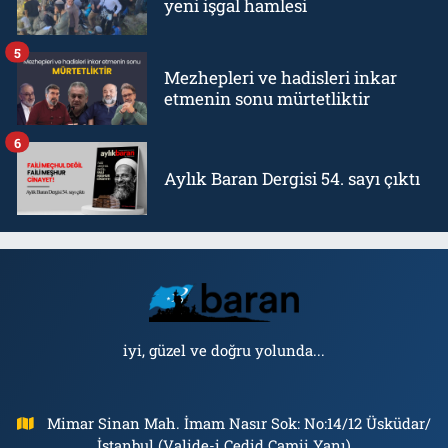
yeni işgal hamlesi
5
Mezhepleri ve hadisleri inkar
etmenin sonu mürtetliktir
6
Aylık Baran Dergisi 54. sayı çıktı
iyi, güzel ve doğru yolunda...
Mimar Sinan Mah. İmam Nasır Sok: No:14/12 Üsküdar/
İstanbul (Valide-i Cedid Camii Yanı)