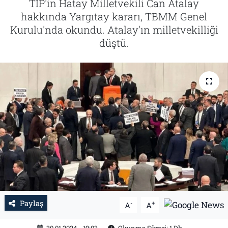
TİP'in Hatay Milletvekili Can Atalay
hakkında Yargıtay kararı, TBMM Genel
Tarih
İletişim
Kurulu'nda okundu. Atalay'ın milletvekilliği
düştü.
Künye
Paylaş
-
+
A
A