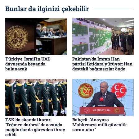
Bunlar da ilginizi çekebilir
Türkiye, İsrail'in UAD
Pakistan'da İmran Han
davasında beyanda
partisi iktidara yürüyor: Han
bulunacak
destekli bağımsızlar önde
TSK'da skandal karar:
Bahçeli: "Anayasa
'Teğmen darbesi' davasında
Mahkemesi milli güvenlik
mağdurlar da görevden ihraç
sorunudur"
edildi