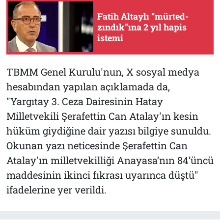
Fatih Altaylı “mürted-
zındık”ına 2 yıl hapis
istemi
TBMM Genel Kurulu'nun, X sosyal medya
hesabından yapılan açıklamada da,
"Yargıtay 3. Ceza Dairesinin Hatay
Milletvekili Şerafettin Can Atalay'ın kesin
hüküm giydiğine dair yazısı bilgiye sunuldu.
Okunan yazı neticesinde Şerafettin Can
Atalay'ın milletvekilliği Anayasa’nın 84’üncü
maddesinin ikinci fıkrası uyarınca düştü"
ifadelerine yer verildi.