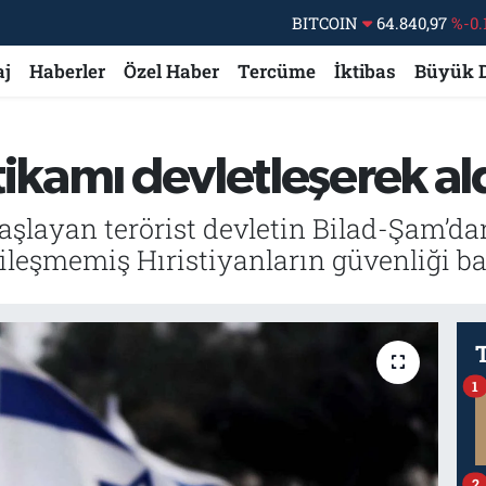
DOLAR
47,7436
%0.
EURO
55,2510
%0.
aj
Haberler
Özel Haber
Tercüme
İktibas
Büyük 
STERLİN
64,4811
%0.
GRAM ALTIN
6660.55
ikamı devletleşerek ald
BİST100
13.779
%-
BITCOIN
64.840,97
%-0.
şlayan terörist devletin Bilad-Şam’da
leşmemiş Hıristiyanların güvenliği ba
1
2