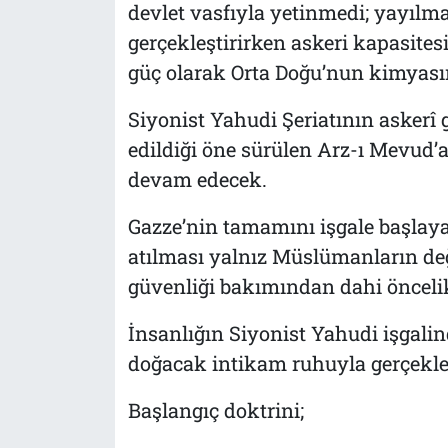
devlet vasfıyla yetinmedi; yayılmac
gerçekleştirirken askeri kapasites
güç olarak Orta Doğu’nun kimyası
Siyonist Yahudi Şeriatının askerî g
edildiği öne sürülen Arz-ı Mevud
devam edecek.
Gazze’nin tamamını işgale başlaya
atılması yalnız Müslümanların değ
güvenliği bakımından dahi öncelik
İnsanlığın Siyonist Yahudi işgali
doğacak intikam ruhuyla gerçekle
Başlangıç doktrini;