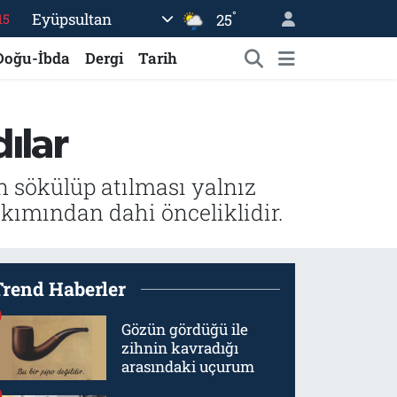
°
Eyüpsultan
25
18
32
Doğu-İbda
Dergi
Tarih
38
%0
ılar
14
15
n sökülüp atılması yalnız
kımından dahi önceliklidir.
Trend Haberler
Gözün gördüğü ile
zihnin kavradığı
arasındaki uçurum