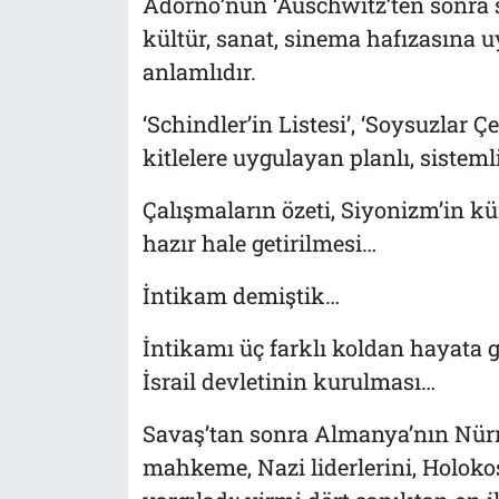
Adorno’nun ‘Auschwitz’ten sonra ş
kültür, sanat, sinema hafızasına 
anlamlıdır.
‘Schindler’in Listesi’, ‘Soysuzlar Çe
kitlelere uygulayan planlı, sisteml
Çalışmaların özeti, Siyonizm’in k
hazır hale getirilmesi…
İntikam demiştik…
İntikamı üç farklı koldan hayata g
İsrail devletinin kurulması…
Savaş’tan sonra Almanya’nın Nür
mahkeme, Nazi liderlerini, Holoko