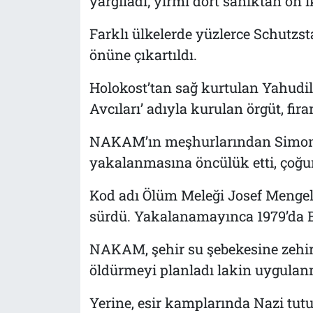
yargıladı; yirmi dört sanıktan on i
Farklı ülkelerde yüzlerce Schutzst
önüne çıkartıldı.
Holokost’tan sağ kurtulan Yahudi
Avcıları’ adıyla kurulan örgüt, fir
NAKAM’ın meşhurlarından Simon 
yakalanmasına öncülük etti, çoğ
Kod adı Ölüm Meleği Josef Mengel
sürdü. Yakalanamayınca 1979’da Br
NAKAM, şehir su şebekesine zehir
öldürmeyi planladı lakin uygulan
Yerine, esir kamplarında Nazi tut