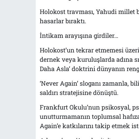
Holokost travması, Yahudi millet bil
hasarlar bıraktı.
İntikam arayışına girdiler…
Holokost’un tekrar etmemesi üzerine
dernek veya kuruluşlarda adına sık
Daha Asla’ doktrini dünyanın rengin
‘Never Again’ sloganı zamanla, bil
saldırı stratejisine dönüştü.
Frankfurt Okulu’nun psikosyal, ps
unutturmamanın toplumsal hafızay
Again’e katkılarını takip etmek iste