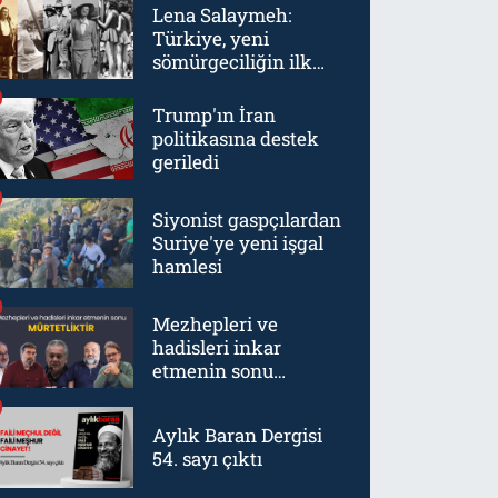
Lena Salaymeh:
Türkiye, yeni
sömürgeciliğin ilk
örneklerinden biriydi
Trump'ın İran
politikasına destek
geriledi
Siyonist gaspçılardan
Suriye'ye yeni işgal
hamlesi
Mezhepleri ve
hadisleri inkar
etmenin sonu
mürtetliktir
Aylık Baran Dergisi
54. sayı çıktı