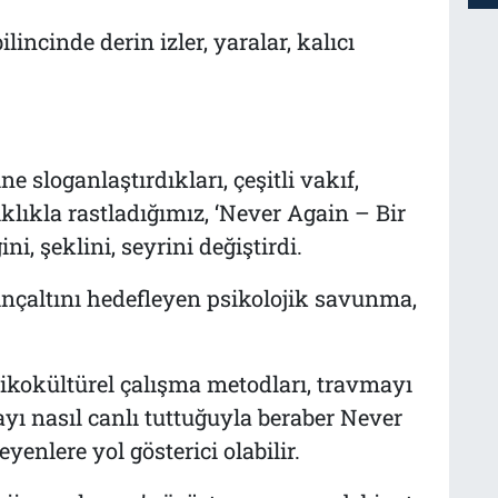
incinde derin izler, yaralar, kalıcı
 sloganlaştırdıkları, çeşitli vakıf,
lıkla rastladığımız, ‘Never Again – Bir
i, şeklini, seyrini değiştirdi.
inçaltını hedefleyen psikolojik savunma,
ikokültürel çalışma metodları, travmayı
ı nasıl canlı tuttuğuyla beraber Never
yenlere yol gösterici olabilir.