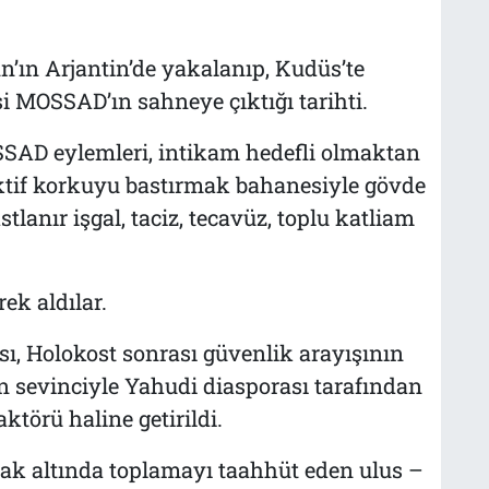
’ın Arjantin’de yakalanıp, Kudüs’te
i MOSSAD’ın sahneye çıktığı tarihti.
AD eylemleri, intikam hedefli olmaktan
ektif korkuyu bastırmak bahanesiyle gövde
tlanır işgal, taciz, tecavüz, toplu katliam
ek aldılar.
ası, Holokost sonrası güvenlik arayışının
 sevinciyle Yahudi diasporası tarafından
ktörü haline getirildi.
yrak altında toplamayı taahhüt eden ulus –