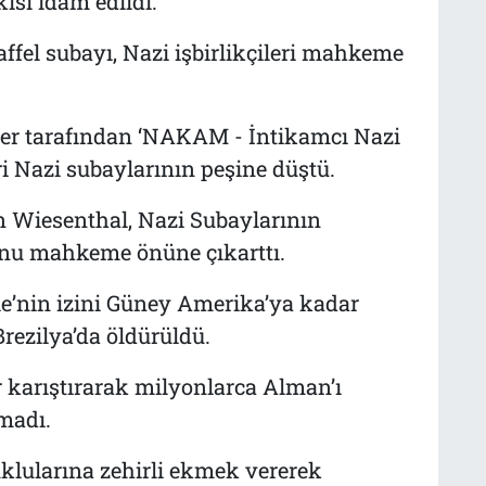
kisi idam edildi.
affel subayı, Nazi işbirlikçileri mahkeme
ler tarafından ‘NAKAM - İntikamcı Nazi
ari Nazi subaylarının peşine düştü.
Wiesenthal, Nazi Subaylarının
unu mahkeme önüne çıkarttı.
e’nin izini Güney Amerika’ya kadar
ezilya’da öldürüldü.
 karıştırarak milyonlarca Alman’ı
madı.
uklularına zehirli ekmek vererek