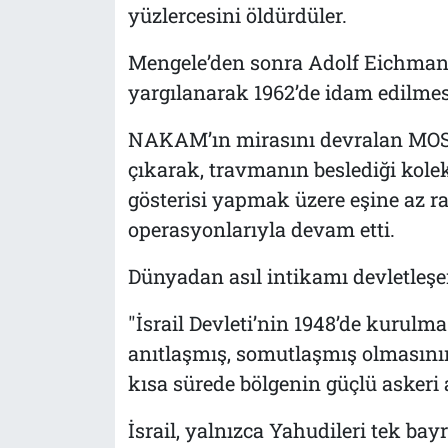
yüzlercesini öldürdüler.
Mengele’den sonra Adolf Eichmann
yargılanarak 1962’de idam edilmes
NAKAM’ın mirasını devralan MOSS
çıkarak, travmanın beslediği kol
gösterisi yapmak üzere eşine az ras
operasyonlarıyla devam etti.
Dünyadan asıl intikamı devletleşer
"İsrail Devleti’nin 1948’de kurulm
anıtlaşmış, somutlaşmış olmasının
kısa sürede bölgenin güçlü askeri a
İsrail, yalnızca Yahudileri tek ba