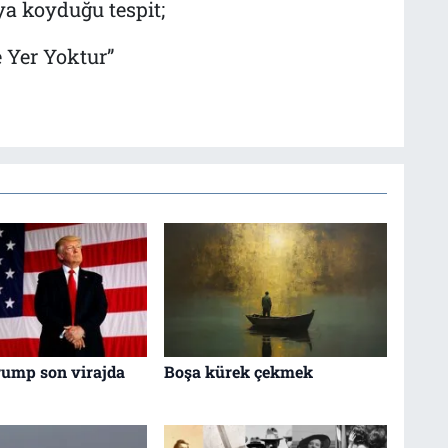
ya koyduğu tespit;
e Yer Yoktur”
ump son virajda
Boşa kürek çekmek