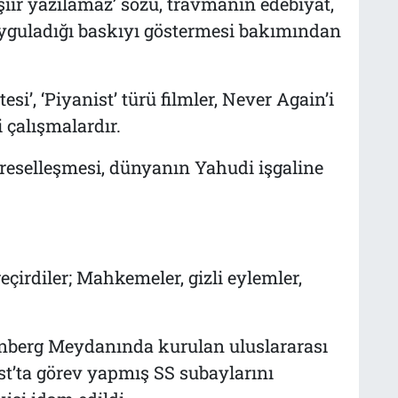
iir yazılamaz’ sözü, travmanın edebiyat,
uyguladığı baskıyı göstermesi bakımından
tesi’, ‘Piyanist’ türü filmler, Never Again’i
i çalışmalardır.
üreselleşmesi, dünyanın Yahudi işgaline
eçirdiler; Mahkemeler, gizli eylemler,
nberg Meydanında kurulan uluslararası
st’ta görev yapmış SS subaylarını