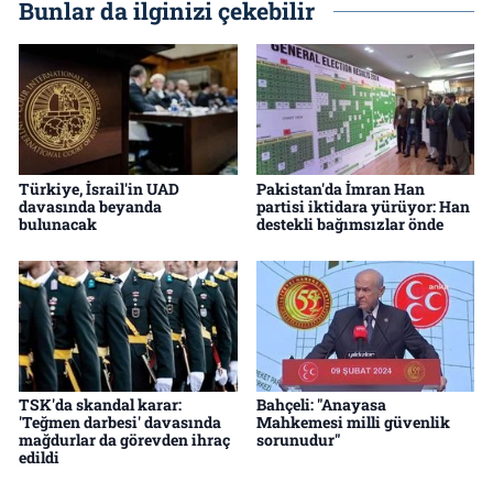
Bunlar da ilginizi çekebilir
Türkiye, İsrail'in UAD
Pakistan'da İmran Han
davasında beyanda
partisi iktidara yürüyor: Han
bulunacak
destekli bağımsızlar önde
TSK'da skandal karar:
Bahçeli: "Anayasa
'Teğmen darbesi' davasında
Mahkemesi milli güvenlik
mağdurlar da görevden ihraç
sorunudur"
edildi