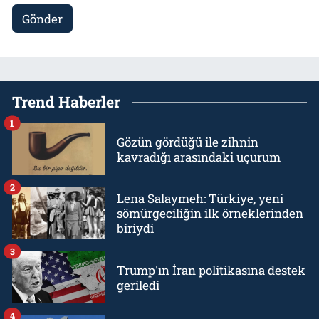
Gönder
Trend Haberler
1
Gözün gördüğü ile zihnin
kavradığı arasındaki uçurum
2
Lena Salaymeh: Türkiye, yeni
sömürgeciliğin ilk örneklerinden
biriydi
3
Trump'ın İran politikasına destek
geriledi
4