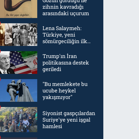
Gözün gördüğü ile
zihnin kavradığı
arasındaki uçurum
Lena Salaymeh:
Türkiye, yeni
sömürgeciliğin ilk
örneklerinden biriydi
Trump'ın İran
politikasına destek
geriledi
"Bu memlekete bu
ucube heykel
yakışmıyor"
Siyonist gaspçılardan
Suriye'ye yeni işgal
hamlesi