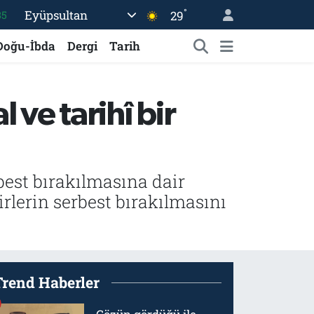
°
Eyüpsultan
35
29
.1
Doğu-İbda
Dergi
Tarih
29
29
 ve tarihî bir
06
30
rbest bırakılmasına dair
irlerin serbest bırakılmasını
Trend Haberler