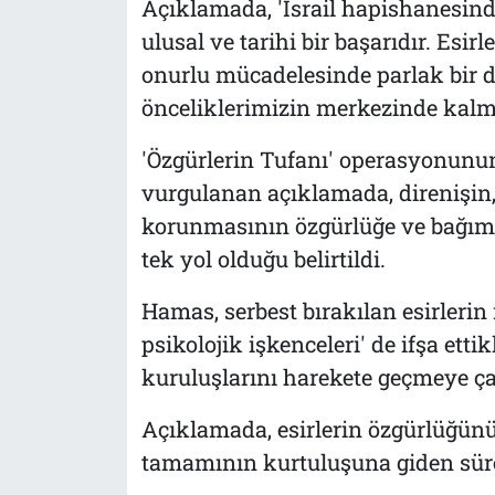
Açıklamada, 'İsrail hapishanesinde
ulusal ve tarihi bir başarıdır. Esi
onurlu mücadelesinde parlak bir d
önceliklerimizin merkezinde kalmay
'Özgürlerin Tufanı' operasyonunun F
vurgulanan açıklamada, direnişin,
korunmasının özgürlüğe ve bağımsı
tek yol olduğu belirtildi.
Hamas, serbest bırakılan esirlerin m
psikolojik işkenceleri' de ifşa etti
kuruluşlarını harekete geçmeye ça
Açıklamada, esirlerin özgürlüğünü
tamamının kurtuluşuna giden süre