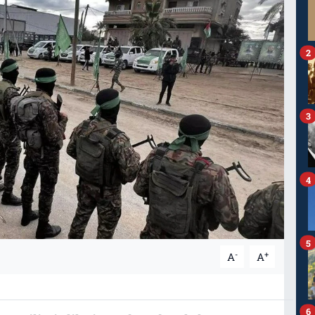
2
3
4
5
-
+
A
A
6