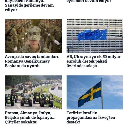
kaybedeni Almanya:
eylemleri devam ediyor
Sanayide gerileme devam
ediyor
Avrupa'da savaş tamtamları:
AB, Ukrayna'ya ek 50 milyar
Romanya Genelkurmay
euroluk destek paketi
Başkanı da uyardı
üzerinde uzlaştı
Fransa, Almanya, İtalya,
Terörist İsrail'in
Belçika şimdi de İspanya...
propagandasına İsveç'ten
Çiftçiler sokakta!
destek!