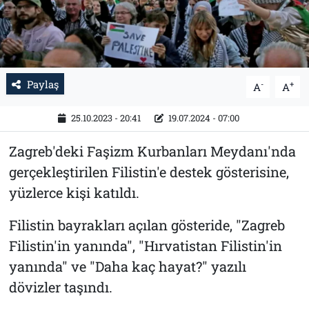
Tarih
İletişim
Künye
Paylaş
-
+
A
A
25.10.2023 - 20:41
19.07.2024 - 07:00
Zagreb'deki Faşizm Kurbanları Meydanı'nda
gerçekleştirilen Filistin'e destek gösterisine,
yüzlerce kişi katıldı.
Filistin bayrakları açılan gösteride, "Zagreb
Filistin'in yanında", "Hırvatistan Filistin'in
yanında" ve "Daha kaç hayat?" yazılı
dövizler taşındı.