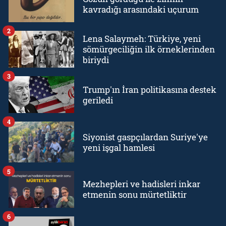
kavradığı arasındaki uçurum
2
Lena Salaymeh: Türkiye, yeni
sömürgeciliğin ilk örneklerinden
biriydi
3
Trump'ın İran politikasına destek
geriledi
4
Siyonist gaspçılardan Suriye'ye
yeni işgal hamlesi
5
Mezhepleri ve hadisleri inkar
etmenin sonu mürtetliktir
6