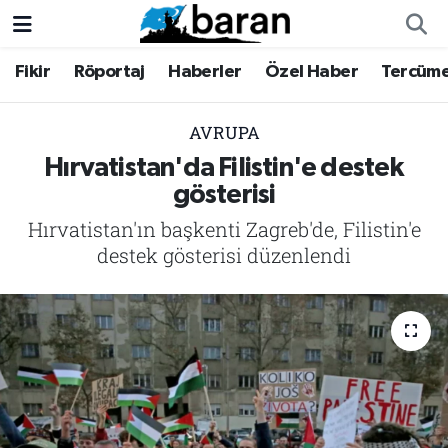
Fikir
Röportaj
Haberler
Özel Haber
Tercüm
Fikir
Fikir
Nöbetçi Eczaneler
Röportaj
Röportaj
Hava Durumu
AVRUPA
Hırvatistan'da Filistin'e destek
Haberler
Haberler
Trafik Durumu
gösterisi
Hırvatistan'ın başkenti Zagreb'de, Filistin'e
Özel Haber
Özel Haber
Süper Lig Puan Durumu ve Fikstür
destek gösterisi düzenlendi
Tercüme
Tercüme
Tüm Manşetler
İktibas
İktibas
Son Dakika Haberleri
Büyük Doğu-İbda
Büyük Doğu-İbda
Haber Arşivi
Dergi
Dergi