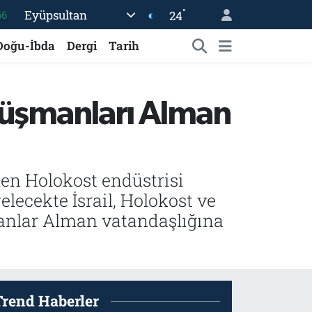
°
Eyüpsultan
24
05
18
Doğu-İbda
Dergi
Tarih
22
54
 düşmanları Alman
%0
66
en Holokost endüstrisi
lecekte İsrail, Holokost ve
olanlar Alman vatandaşlığına
Trend Haberler