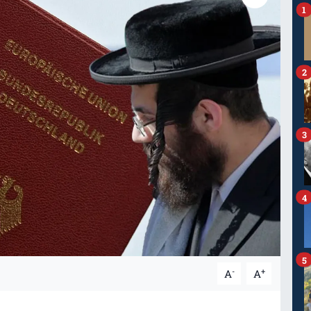
1
2
3
4
5
-
+
A
A