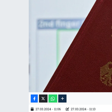
Tarih
İletişim
Künye
27.03.2024 - 11:06
27.03.2024 - 11:13