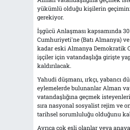
yükümlü olduğu kişilerin geçimin
gerekiyor.
İşgücü Anlaşması kapsamında 30 
Cumhuriyeti'ne (Batı Almanya) ve s
kadar eski Almanya Demokratik C
işçiler için vatandaşlığa girişte y
kaldırılacak.
Yahudi düşmanı, ırkçı, yabancı dü
eylemelerde bulunanlar Alman va
vatandaşlığına geçmek isteyenler
sıra nasyonal sosyalist rejim ve o
tarihsel sorumluluğu olduğunu kab
Ayrıca çok eşli olanlar veya anaya