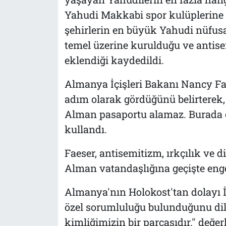
Yahudi Makkabi spor kulüplerine 
şehirlerin en büyük Yahudi nüfusa
temel üzerine kurulduğu ve antisem
eklendiği kaydedildi.
Almanya İçişleri Bakanı Nancy Faes
adım olarak gördüğünü belirterek
Alman pasaportu alamaz. Burada çok
kullandı.
Faeser, antisemitizm, ırkçılık ve d
Alman vatandaşlığına geçişte engel t
Almanya'nın Holokost'tan dolayı 
özel sorumluluğu bulunduğunu dil
kimliğimizin bir parçasıdır." değ