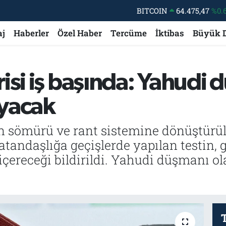
DOLAR
47,5971
%0.
EURO
55,1336
%0.
aj
Haberler
Özel Haber
Tercüme
İktibas
Büyük 
STERLİN
64,2534
%0.
GRAM ALTIN
6527.85
%0.
isi iş başında: Yahudi
BİST100
13.703
yacak
BITCOIN
64.475,47
%0.
an sömürü ve rant sistemine dönüştürül
andaşlığa geçişlerde yapılan testin, ge
a içereceği bildirildi. Yahudi düşmanı 