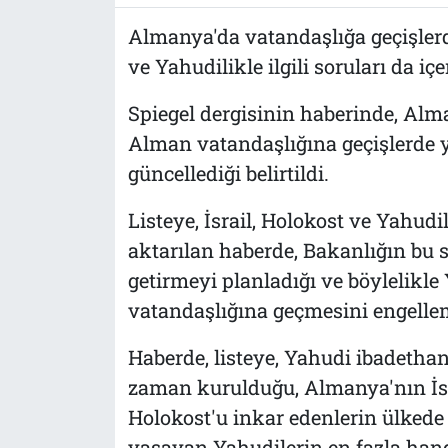
Almanya'da vatandaşlığa geçişlerde
ve Yahudilikle ilgili soruları da içer
Spiegel dergisinin haberinde, Alma
Alman vatandaşlığına geçişlerde ya
güncellediği belirtildi.
Listeye, İsrail, Holokost ve Yahudil
aktarılan haberde, Bakanlığın bu s
getirmeyi planladığı ve böylelikl
vatandaşlığına geçmesini engellem
Haberde, listeye, Yahudi ibadethane
zaman kurulduğu, Almanya'nın İsra
Holokost'u inkar edenlerin ülkede
yaşayan Yahudilerin en fazla hang