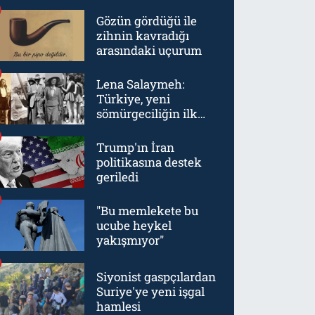
Gözün gördüğü ile
zihnin kavradığı
arasındaki uçurum
Lena Salaymeh:
Türkiye, yeni
sömürgeciliğin ilk
örneklerinden biriydi
Trump'ın İran
politikasına destek
geriledi
"Bu memlekete bu
ucube heykel
yakışmıyor"
Siyonist gaspçılardan
Suriye'ye yeni işgal
hamlesi