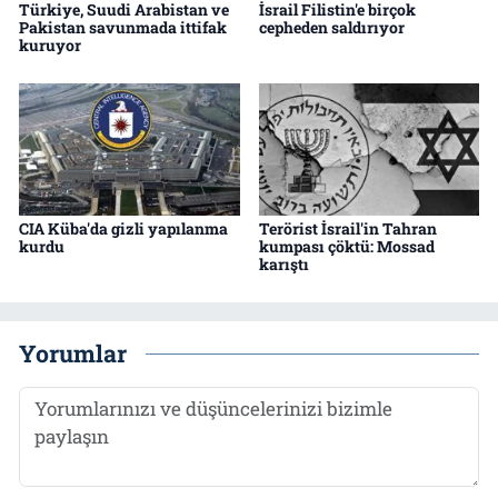
Türkiye, Suudi Arabistan ve
İsrail Filistin'e birçok
Pakistan savunmada ittifak
cepheden saldırıyor
kuruyor
CIA Küba'da gizli yapılanma
Terörist İsrail'in Tahran
kurdu
kumpası çöktü: Mossad
karıştı
Yorumlar