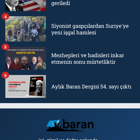
geriledi
4
Siyonist gaspçılardan Suriye'ye
yeni işgal hamlesi
5
Mezhepleri ve hadisleri inkar
etmenin sonu mürtetliktir
6
Aylık Baran Dergisi 54. sayı çıktı
iyi, güzel ve doğru yolunda...