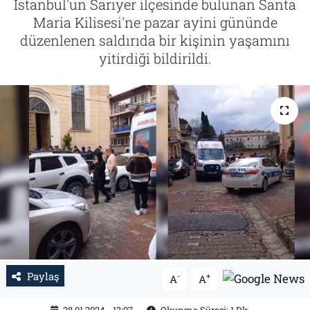
İstanbul'un Sarıyer ilçesinde bulunan Santa
Maria Kilisesi'ne pazar ayini gününde
Tarih
İletişim
düzenlenen saldırıda bir kişinin yaşamını
yitirdiği bildirildi.
Künye
Paylaş
-
+
A
A