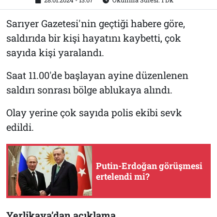
28.01.2024 - 13:07
Okunma Süresi: 1 Dk
Sarıyer Gazetesi'nin geçtiği habere göre,
saldırıda bir kişi hayatını kaybetti, çok
sayıda kişi yaralandı.
Saat 11.00'de başlayan ayine düzenlenen
saldırı sonrası bölge ablukaya alındı.
Olay yerine çok sayıda polis ekibi sevk
edildi.
Putin-Erdoğan görüşmesi
ertelendi mi?
Yerlikaya’dan açıklama