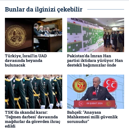
Bunlar da ilginizi çekebilir
Türkiye, İsrail'in UAD
Pakistan'da İmran Han
davasında beyanda
partisi iktidara yürüyor: Han
bulunacak
destekli bağımsızlar önde
TSK'da skandal karar:
Bahçeli: "Anayasa
'Teğmen darbesi' davasında
Mahkemesi milli güvenlik
mağdurlar da görevden ihraç
sorunudur"
edildi