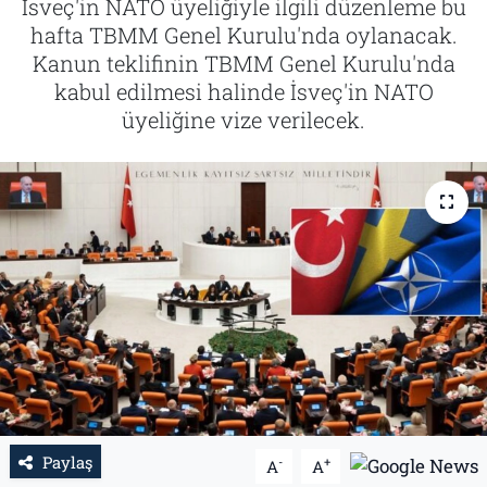
İsveç'in NATO üyeliğiyle ilgili düzenleme bu
hafta TBMM Genel Kurulu'nda oylanacak.
Tarih
İletişim
Kanun teklifinin TBMM Genel Kurulu'nda
kabul edilmesi halinde İsveç'in NATO
Künye
üyeliğine vize verilecek.
Paylaş
-
+
A
A