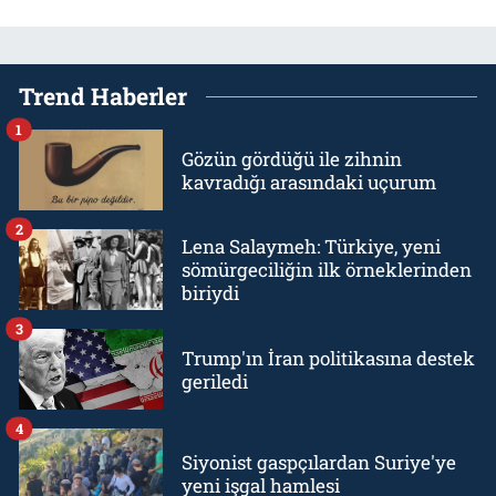
Trend Haberler
1
Gözün gördüğü ile zihnin
kavradığı arasındaki uçurum
2
Lena Salaymeh: Türkiye, yeni
sömürgeciliğin ilk örneklerinden
biriydi
3
Trump'ın İran politikasına destek
geriledi
4
Siyonist gaspçılardan Suriye'ye
yeni işgal hamlesi