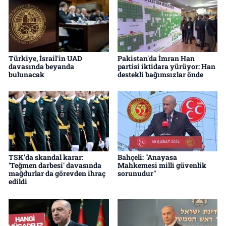
Türkiye, İsrail'in UAD
Pakistan'da İmran Han
davasında beyanda
partisi iktidara yürüyor: Han
bulunacak
destekli bağımsızlar önde
TSK'da skandal karar:
Bahçeli: "Anayasa
'Teğmen darbesi' davasında
Mahkemesi milli güvenlik
mağdurlar da görevden ihraç
sorunudur"
edildi