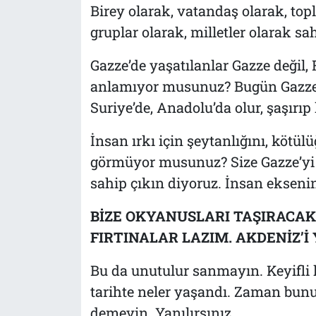
Birey olarak, vatandaş olarak, topl
gruplar olarak, milletler olarak s
Gazze’de yaşatılanlar Gazze değil, F
anlamıyor musunuz? Bugün Gazze’d
Suriye’de, Anadolu’da olur, şaşırıp 
İnsan ırkı için şeytanlığını, kötül
görmüyor musunuz? Size Gazze’yi 
sahip çıkın diyoruz. İnsan eksenin
BİZE OKYANUSLARI TAŞIRACAK
FIRTINALAR LAZIM. AKDENİZ’İ
Bu da unutulur sanmayın. Keyifli 
tarihte neler yaşandı. Zaman bunu
demeyin. Yanılırsınız.