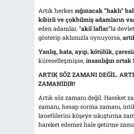
Artık herkes
sığınacak “haklı” ba
kibirli ve çokbilmiş adamların v
eden adamlar, “
akil laflar
”la devlet
gösterip aklımızla oynuyorsa,
artı
Yanlış, hata, ayıp, kötülük, çaresiz
küreselleşmişse,
insanlığın ortak 
ARTIK SÖZ ZAMANI DEĞİL. ART
ZAMANIDIR!
Artık söz zamanı değil. Hareket z
zamanı, hesap sorma zamanı, int
lanetlilerini köşeye sıkıştırma za
hareket edemez hale getirme zama