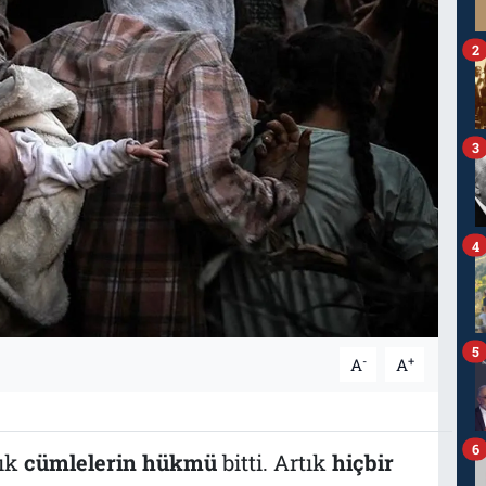
2
3
4
5
-
+
A
A
6
tık
cümlelerin hükmü
bitti. Artık
hiçbir