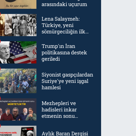
arasındaki uçurum
Lena Salaymeh:
Türkiye, yeni
sömürgeciliğin ilk
örneklerinden biriydi
Trump'ın İran
politikasına destek
geriledi
Siyonist gaspçılardan
Suriye'ye yeni işgal
hamlesi
Mezhepleri ve
hadisleri inkar
etmenin sonu
mürtetliktir
Aylık Baran Dergisi