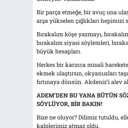
Bir parça etmeğe, bir avuç una ul
arşa yükselen çığlıkları hepimizi s
Bırakalım köşe yazmayı, bırakalım
bırakalım siyasi söylemleri, bıraka
büyük hesapları.
Herkes bir karınca misali harekete 
ekmek ulaştırsın, okyanusları taş
fırtınaya dönsün. Akdeniz’i alev a
ADEM’DEN BU YANA BÜTÜN SÖZL
SÖYLÜYOR, BİR BAKIN!
Bize ne oluyor? Dilimiz tutuldu, el
kalplerimiz atmaz oldu.