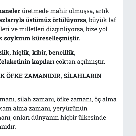
haneler
üretmede mahir olmuşsa, artık
aazlarıyla üstümüz örtülüyorsa
, büyük laf
leri ve milletleri dizginliyorsa, bize yol
k soykırım küreselleşmiştir.
lik, hiçlik, kibir, bencillik
,
felaketinin kapıları
çoktan açılmıştır.
IK ÖFKE ZAMANIDIR, SİLAHLARIN
amanı, silah zamanı, öfke zamanı, öç alma
ikam alma zamanı, yeryüzünün
manı, onları dünyanın hiçbir ülkesinde
nıdır.