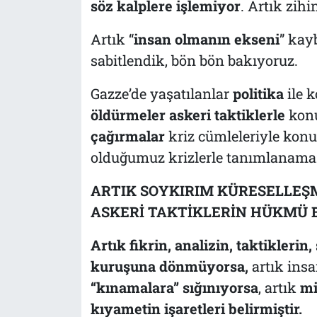
söz kalplere işlemiyor
. Artık zihi
Artık “
insan olmanın ekseni
” kay
sabitlendik, bön bön bakıyoruz.
Gazze’de yaşatılanlar
politika
ile 
öldürmeler askeri taktiklerle
kon
çağırmalar
kriz cümleleriyle konu
olduğumuz krizlerle tanımlanama
ARTIK SOYKIRIM KÜRESELLEŞMİ
ASKERİ TAKTİKLERİN HÜKMÜ B
Artık fikrin, analizin, taktiklerin,
kuruşuna dönmüyorsa,
artık insa
“kınamalara” sığınıyorsa
, artık
mi
kıyametin işaretleri belirmiştir.