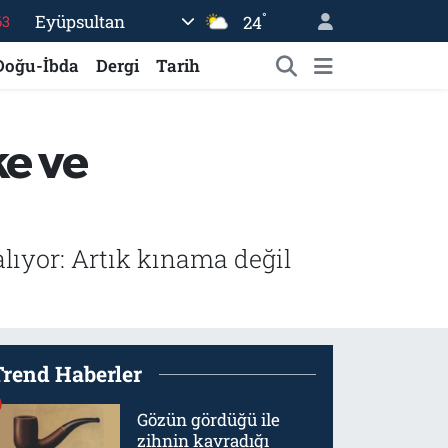
°
Eyüpsultan
24
16
02
Doğu-İbda
Dergi
Tarih
07
44
ke ve
70
63
lıyor: Artık kınama değil
Trend Haberler
Gözün gördüğü ile
zihnin kavradığı