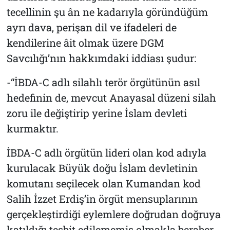
tecellinin şu ân ne kadarıyla göründüğüm
ayrı dava, perişan dil ve ifadeleri de
kendilerine âit olmak üzere DGM
Savcılığı’nın hakkımdaki iddiası şudur:
-“İBDA-C adlı silahlı terör örgütünün asıl
hedefinin de, mevcut Anayasal düzeni silah
zoru ile değiştirip yerine İslam devleti
kurmaktır.
İBDA-C adlı örgütün lideri olan kod adıyla
kurulacak Büyük doğu İslam devletinin
komutanı seçilecek olan Kumandan kod
Salih İzzet Erdiş’in örgüt mensuplarının
gerçekleştirdiği eylemlere doğrudan doğruya
katıldığı tesbit edilememiş olmakla beraber,