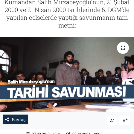
Kumandan Salih Mirzabeyoğlu’nun, 21 Şubat
2000 ve 21 Nisan 2000 tarihlerinde 6. DGM’de
Tarih
İletişim
yapılan celselerde yaptığı savunmanın tam
metni:
Künye
Paylaş
-
+
A
A