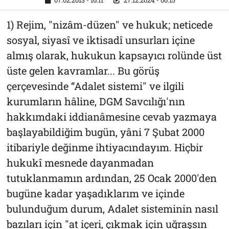
07.02.2013 - 16:11
27.12.2024 - 00:15
1) Rejim, "nizâm-düzen" ve hukuk; neticede
sosyal, siyasî ve iktisadî unsurları içine
almış olarak, hukukun kapsayıcı rolünde üst
üste gelen kavramlar... Bu görüş
çerçevesinde “Adalet sistemi" ve ilgili
kurumların hâline, DGM Savcılığı'nın
hakkımdaki iddianâmesine cevab yazmaya
başlayabildiğim bugün, yâni 7 Şubat 2000
itibariyle değinme ihtiyacındayım. Hiçbir
hukukî mesnede dayanmadan
tutuklanmamın ardından, 25 Ocak 2000'den
bugüne kadar yaşadıklarım ve içinde
bulunduğum durum, Adalet sisteminin nasıl
bazıları için "at içeri, çıkmak için uğraşsın