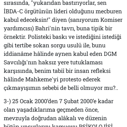
sırasında, "yukarıdan bastırıyorlar, sen
İBDA-C örgütünün lideri olduğunu mecburen
kabul edeceksin!" diyen (sanıyorum Komiser
yardımcısı) Bahri'nin tavrı, buna tipik bir
örnektir. Polisteki baskı ve istediğini istediği
gibi tertibe sokan sorgu usulü ile, bunu
iddianâme hâlinde aynen kabul eden DGM
Savcılığı'nın haksız yere tutuklaması
karşısında, benim tabiî bir insan refleksi
hâlinde Mahkeme'yi protesto ederek
çıkmayışımın sebebi de belli olmuyor mu?..
3-) 25 Ocak 2000’den 7 Şubat 2000’e kadar
olan yaşadıklarıma geçmeden önce,
mevzuyla doğrudan alâkalı ve düzenin
bütün unsurlarını kamuoyu PSİKOLOJİSİ