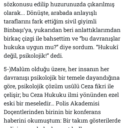
sözkonusu edilip huzurunuzda çıkarılmış
olarak... Dönüşte, arabada anlayışlı
taraflarını fark ettiğim sivil giyimli
Binbaşı’ya, yukarıdan beri anlattıklarımdan
birkaç çizgi ile bahsettim ve “bu davranışlar
hukuka uygun mu?” diye sordum. “Hukukî
değil, psikolojik!” dedi.
5-)Malûm olduğu üzere, her insanın her
davranışı psikolojik bir temele dayandığına
göre, psikolojik çözüm usûlü Ceza fikri ile
çelişir; bu Ceza Hukuku ilmi yönünden ezel
eski bir meseledir… Polis Akademisi
Doçentlerinden birinin bir konferans
haberini okumuştum: Bir takım gösterilerde