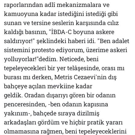
raporlarından adlî mekanizmalara ve
kamuoyuna kadar istediğini istediği gibi
sunan ve tersine seslerin karşısında cılız
kaldığı basının, "İBDA-C boyuna askere
saldırıyor!" şeklindeki haberi idi. "Ben adalet
sistemini protesto ediyorum, üzerime askeri
yolluyorlar!"dedim. Neticede, beni
tepeleyecekleri bir yer telâşesinde, orası mı
burası mı derken, Metris Cezaevi'nin dış
bahçeye açılan mevkiine kadar
geldik. Oradan dışarıyı gören bir odanın
penceresinden, -ben odanın kapısına
yakınım-, bahçede sıraya dizilmiş
arkadaşları gördüm ve hiçbir pratik yararı
olmamasına rağmen, beni tepeleyeceklerini