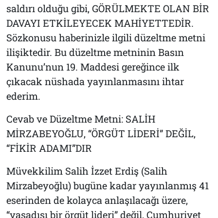
saldırı olduğu gibi, GÖRÜLMEKTE OLAN BİR
DAVAYI ETKİLEYECEK MAHİYETTEDİR.
Sözkonusu haberinizle ilgili düzeltme metni
ilişiktedir. Bu düzeltme metninin Basın
Kanunu’nun 19. Maddesi gereğince ilk
çıkacak nüshada yayınlanmasını ihtar
ederim.
Cevab ve Düzeltme Metni: SALİH
MİRZABEYOĞLU, “ÖRGÜT LİDERİ” DEĞİL,
“FİKİR ADAMI”DIR
Müvekkilim Salih İzzet Erdiş (Salih
Mirzabeyoğlu) bugüne kadar yayınlanmış 41
eserinden de kolayca anlaşılacağı üzere,
“yasadışı bir örgüt lideri” değil, Cumhuriyet