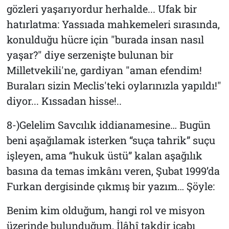
gözleri yaşarıyordur herhalde... Ufak bir
hatırlatma: Yassıada mahkemeleri sırasında,
konulduğu hücre için "burada insan nasıl
yaşar?" diye serzenişte bulunan bir
Milletvekili'ne, gardiyan "aman efendim!
Buraları sizin Meclis'teki oylarınızla yapıldı!"
diyor... Kıssadan hisse!..
8-)Gelelim Savcılık iddianamesine… Bugün
beni aşağılamak isterken “suça tahrik” suçu
işleyen, ama “hukuk üstü” kalan aşağılık
basına da temas imkânı veren, Şubat 1999’da
Furkan dergisinde çıkmış bir yazım… Şöyle:
Benim kim olduğum, hangi rol ve misyon
üzerinde bulunduğum, İlâhî takdir icabı