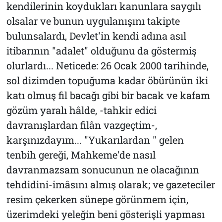
kendilerinin koydukları kanunlara saygılı
olsalar ve bunun uygulanışını takipte
bulunsalardı, Devlet'in kendi adına asıl
itibarının "adalet" olduğunu da göstermiş
olurlardı... Neticede: 26 Ocak 2000 tarihinde,
sol dizimden topuğuma kadar öbürünün iki
katı olmuş fil bacağı gibi bir bacak ve kafam
gözüm yaralı hâlde, -tahkir edici
davranışlardan filân vazgeçtim-,
karşınızdayım... "Yukarılardan " gelen
tenbih gereği, Mahkeme'de nasıl
davranmazsam sonucunun ne olacağının
tehdidini-imâsını almış olarak; ve gazeteciler
resim çekerken sünepe görünmem için,
üzerimdeki yeleğin beni gösterişli yapması