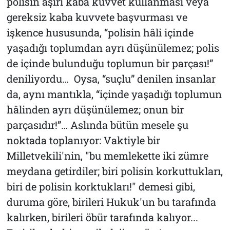
polisin aşırı kaba kuvvet kullanması veya
gereksiz kaba kuvvete başvurması ve
işkence hususunda, “polisin hâli içinde
yaşadığı toplumdan ayrı düşünülemez; polis
de içinde bulunduğu toplumun bir parçası!”
deniliyordu… Oysa, “suçlu” denilen insanlar
da, aynı mantıkla, “içinde yaşadığı toplumun
hâlinden ayrı düşünülemez; onun bir
parçasıdır!”… Aslında bütün mesele şu
noktada toplanıyor: Vaktiyle bir
Milletvekili'nin, "bu memlekette iki zümre
meydana getirdiler; biri polisin korkuttukları,
biri de polisin korktukları!" demesi gibi,
duruma göre, birileri Hukuk'un bu tarafında
kalırken, birileri öbür tarafında kalıyor...