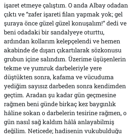
işaret etmeye çalıştım. O anda Albay odadan
çıktı ve “zafer işareti filan yapmak yok; gel
şuraya önce güzel güzel konuşalım!” dedi ve
beni odadaki bir sandalyeye oturttu,
ardından kollarım kelepçelendi ve hemen
akabinde de dışarı çıkartılarak sözkonusu
grubun içine salındım. Üzerime üşüşenlerin
tekme ve yumruk darbeleriyle yere
düştükten sonra, kafama ve vücuduma
yediğim sayısız darbeden sonra kendimden
geçtim. Aradan şu kadar gün geçmesine
rağmen beni günde birkaç kez baygınlık
hâline sokan o darbelerin tesirine rağmen, o
gün nasıl sağ kaldım hâlâ anlayabilmiş
değilim. Neticede; hadisenin vukubulduğu