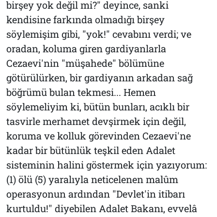
birşey yok değil mi?" deyince, sanki
kendisine farkında olmadığı birşey
söylemişim gibi, "yok!" cevabını verdi; ve
oradan, koluma giren gardiyanlarla
Cezaevi'nin "müşahede" bölümüne
götürülürken, bir gardiyanın arkadan sağ
böğrümü bulan tekmesi... Hemen
söylemeliyim ki, bütün bunları, acıklı bir
tasvirle merhamet devşirmek için değil,
koruma ve kolluk görevinden Cezaevi'ne
kadar bir bütünlük teşkil eden Adalet
sisteminin halini göstermek için yazıyorum:
(1) ölü (5) yaralıyla neticelenen malûm
operasyonun ardından "Devlet'in itibarı
kurtuldu!" diyebilen Adalet Bakanı, evvelâ