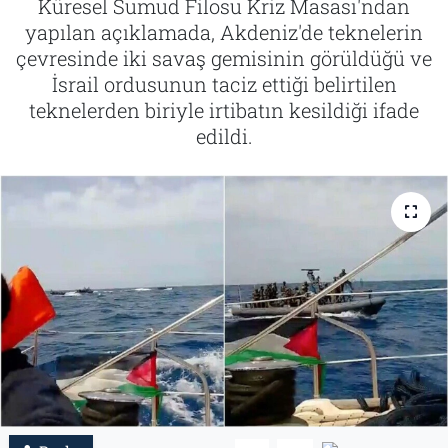
Küresel Sumud Filosu Kriz Masası'ndan
yapılan açıklamada, Akdeniz'de teknelerin
Tarih
İletişim
çevresinde iki savaş gemisinin görüldüğü ve
İsrail ordusunun taciz ettiği belirtilen
Künye
teknelerden biriyle irtibatın kesildiği ifade
edildi.