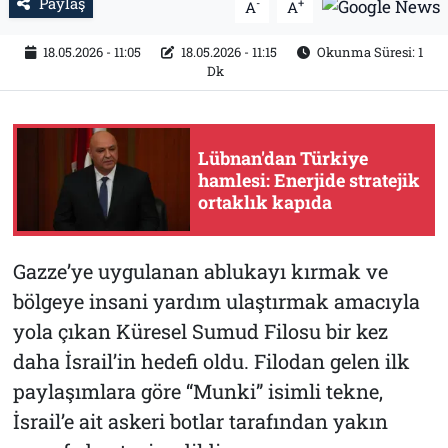
Paylaş
-
+
A
A
18.05.2026 - 11:05
18.05.2026 - 11:15
Okunma Süresi: 1
Dk
Lübnan'dan Türkiye
hamlesi: Enerjide stratejik
ortaklık kapıda
Gazze’ye uygulanan ablukayı kırmak ve
bölgeye insani yardım ulaştırmak amacıyla
yola çıkan Küresel Sumud Filosu bir kez
daha İsrail’in hedefi oldu. Filodan gelen ilk
paylaşımlara göre “Munki” isimli tekne,
İsrail’e ait askeri botlar tarafından yakın