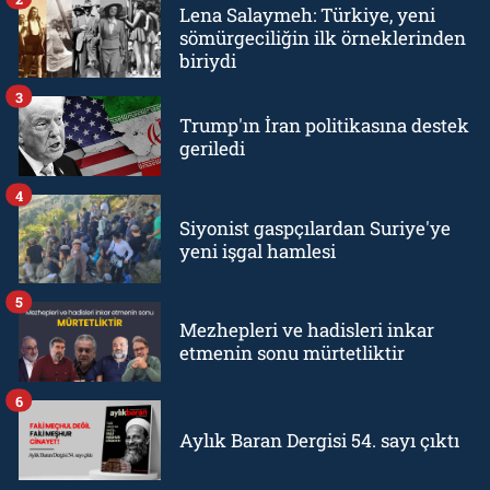
Lena Salaymeh: Türkiye, yeni
sömürgeciliğin ilk örneklerinden
biriydi
3
Trump'ın İran politikasına destek
geriledi
4
Siyonist gaspçılardan Suriye'ye
yeni işgal hamlesi
5
Mezhepleri ve hadisleri inkar
etmenin sonu mürtetliktir
6
Aylık Baran Dergisi 54. sayı çıktı