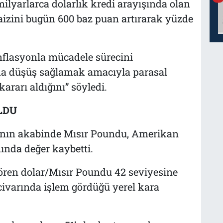
ilyarlarca dolarlık kredi arayışında olan
faizini bugün 600 baz puan artırarak yüzde
enflasyonla mücadele sürecini
da düşüş sağlamak amacıyla parasal
ararı aldığını” söyledi.
LDU
sının akabinde Mısır Poundu, Amerikan
ında değer kaybetti.
gören dolar/Mısır Poundu 42 seviyesine
ivarında işlem gördüğü yerel kara