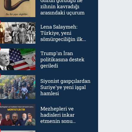
Gözün gördüğü ile
zihnin kavradığı
arasındaki uçurum
Lena Salaymeh:
Türkiye, yeni
sömürgeciliğin ilk
örneklerinden biriydi
Trump'ın İran
politikasına destek
geriledi
Siyonist gaspçılardan
Suriye'ye yeni işgal
hamlesi
Mezhepleri ve
hadisleri inkar
etmenin sonu
mürtetliktir