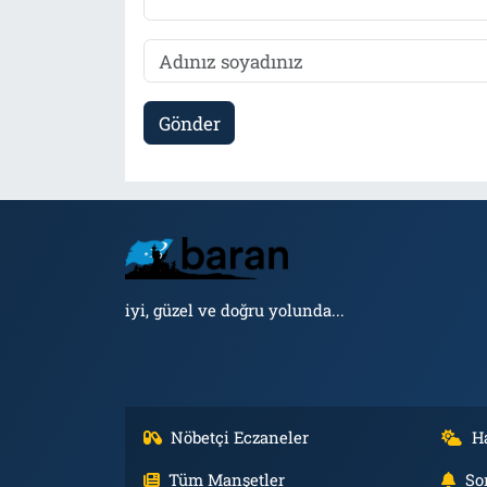
Gönder
iyi, güzel ve doğru yolunda...
Nöbetçi Eczaneler
H
Tüm Manşetler
So