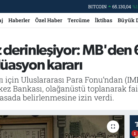
BITCOIN
65.130,04
%1
DOLAR
47,7106
%0.
aj
Haberler
Özel Haber
Tercüme
İktibas
Büyük 
EURO
55,1652
%0.
STERLİN
64,4046
%0.
z derinleşiyor: MB'den
GRAM ALTIN
6648.99
%2.
BİST100
13.773
%-
lüasyon kararı
ı için Uluslararası Para Fonu’ndan (IMF
rkez Bankası, olağanüstü toplanarak fai
asada belirlenmesine izin verdi.
1