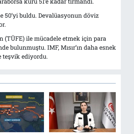
raborsa kuru 51’e kadar tırmandı.
 50’yi buldu. Devalüasyonun döviz
or.
n (TÜFE) ile mücadele etmek için para
sinde bulunmuştu. IMF, Mısır’ın daha esnek
 teşvik ediyordu.