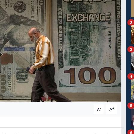
2
3
4
5
-
+
A
A
6