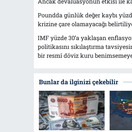
Ancak devalüasyonun etkisi ile ka
Poundda günlük değer kaybı yüzde
krizine çare olamayacağı belirtiliy
IMF yüzde 30’a yaklaşan enflasyo
politikasını sıkılaştırma tavsiye
bir resmî döviz kuru benimsemeye
Bunlar da ilginizi çekebilir