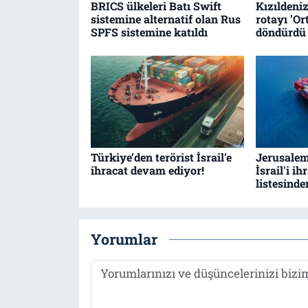
BRICS ülkeleri Batı Swift
Kızıldeniz
sistemine alternatif olan Rus
rotayı ’Or
SPFS sistemine katıldı
döndürdü
Türkiye’den terörist İsrail’e
Jerusalem
ihracat devam ediyor!
İsrail'i i
listesind
Yorumlar