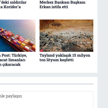
’deki saldırılar
Merkez Bankası Başkanı
ta Koridor’a
Erkan istifa etti
 Post: Türkiye,
Tayland yaklaşık 15 milyon
hracat limanları
ton lityum keşfetti
en çıkaracak