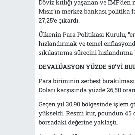
Döviz kıtlığı yaşanan ve IMF’den m
Mısır’ın merkez bankası politika 
27,25’e çıkardı.
Ülkenin Para Politikası Kurulu, “
hızlandırmak ve temel enflasyon
sıkılaştırma sürecini hızlandırma k
DEVALÜASYON YÜZDE 50’Yİ BU
Para biriminin serbest bırakılma
Doları karşısında yüzde 26,50 oran
Geçen yıl 30,90 bölgesinde işlem 
yükseldi. Resmi kur, poundun 45 c
borsadaki değerine yaklaştı.