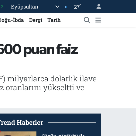
.2
°
Eyüpsultan
27
17
Doğu-İbda
Dergi
Tarih
27
35
 600 puan faiz
59
19
) milyarlarca dolarlık ilave
z oranlarını yükseltti ve
Trend Haberler