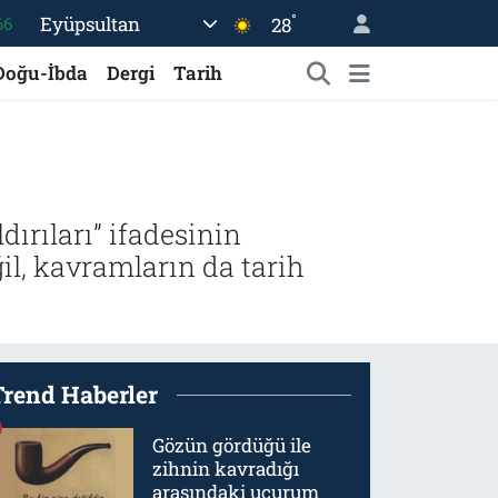
°
Eyüpsultan
28
06
.1
Doğu-İbda
Dergi
Tarih
21
39
%0
66
dırıları” ifadesinin
il, kavramların da tarih
Trend Haberler
Gözün gördüğü ile
zihnin kavradığı
arasındaki uçurum