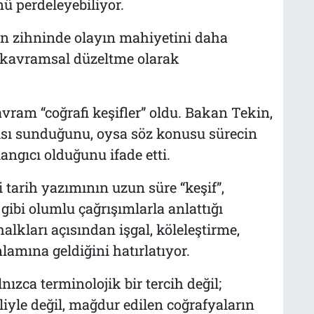
ü perdeleyebiliyor.
in zihninde olayın mahiyetini daha
 kavramsal düzeltme olarak
avram “coğrafi keşifler” oldu. Bakan Tekin,
ısı sunduğunu, oysa söz konusu sürecin
ngıcı olduğunu ifade etti.
tarih yazımının uzun süre “keşif”,
gibi olumlu çağrışımlarla anlattığı
alkları açısından işgal, köleleştirme,
amına geldiğini hatırlatıyor.
nızca terminolojik bir tercih değil;
iliyle değil, mağdur edilen coğrafyaların