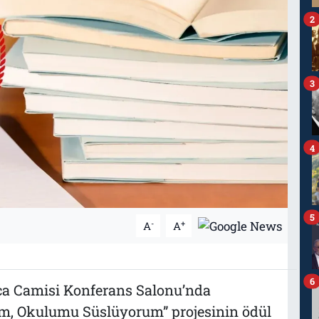
2
3
4
5
-
+
A
A
6
ca Camisi Konferans Salonu’nda
, Okulumu Süslüyorum” projesinin ödül