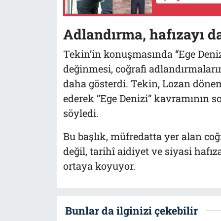
Adlandırma, hafızayı da
Tekin’in konuşmasında “Ege Denizi
değinmesi, coğrafi adlandırmaların 
daha gösterdi. Tekin, Lozan dönem
ederek “Ege Denizi” kavramının son
söyledi.
Bu başlık, müfredatta yer alan coğr
değil, tarihî aidiyet ve siyasi haf
ortaya koyuyor.
Bunlar da ilginizi çekebilir