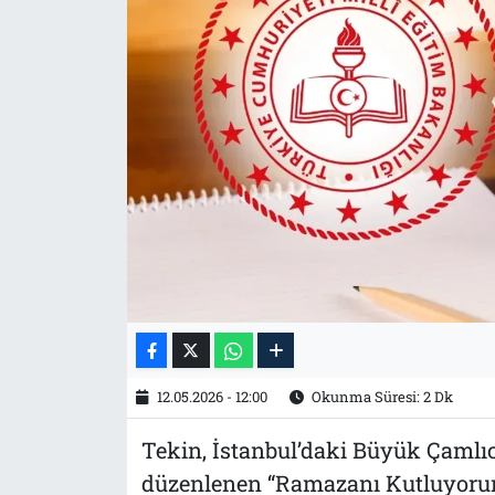
Tarih
İletişim
Künye
12.05.2026 - 12:00
Okunma Süresi: 2 Dk
Tekin, İstanbul’daki Büyük Çamlı
düzenlenen “Ramazanı Kutluyorum