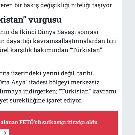
n bir bakış değişikliği niteliği taşıyor.
kistan” vurgusu
nın da İkinci Dünya Savaşı sonrası
n dayattığı kavramsallaştırmalardan biri
türel karşılık bakımından “Türkistan”
ta üzerindeki yerini değil, tarihî
Orta Asya” ifadesi bölgeyi merkezsiz,
dırmaya indirgerken; “Türkistan” kavramı
yet sürekliliğine işaret ediyor.
kalanan FETÖ'cü suikastçı itirafçı oldu