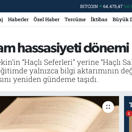
DOLAR
47,5986
%0.
EURO
55,0700
%0
aj
Haberler
Özel Haber
Tercüme
İktibas
Büyük 
STERLİN
64,2438
%0.
GRAM ALTIN
6518.23
%0.
am hassasiyeti dönemi
BİST100
13.703
BITCOIN
64.475,47
%0.
n’in “Haçlı Seferleri” yerine “Haçlı Sal
eğitimde yalnızca bilgi aktarımının değ
asını yeniden gündeme taşıdı.
1