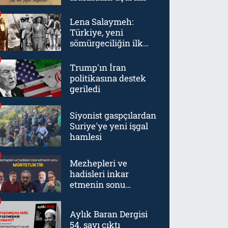
Lena Salaymeh:
Türkiye, yeni
sömürgeciliğin ilk
örneklerinden biriydi
Trump'ın İran
politikasına destek
geriledi
Siyonist gaspçılardan
Suriye'ye yeni işgal
hamlesi
Mezhepleri ve
hadisleri inkar
etmenin sonu
mürtetliktir
Aylık Baran Dergisi
54. sayı çıktı