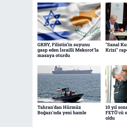
GKRY, Filistin’in suyunu
"Sanal K
gasp eden İsrailli Mekorot’la
Krizi" ra
masaya oturdu
Tahran'dan Hürmüz
10 yıl so
Boğazı'nda yeni hamle
FETÖ'cü su
oldu