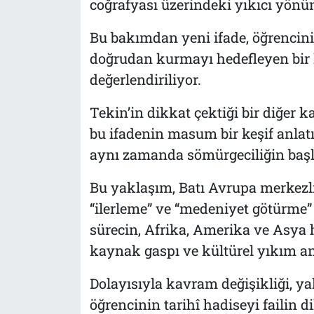
coğrafyası üzerindeki yıkıcı yönün
Bu bakımdan yeni ifade, öğrencin
doğrudan kurmayı hedefleyen bir
değerlendiriliyor.
Tekin’in dikkat çektiği bir diğer k
bu ifadenin masum bir keşif anlat
aynı zamanda sömürgeciliğin başla
Bu yaklaşım, Batı Avrupa merkezli 
“ilerleme” ve “medeniyet götürme” 
sürecin, Afrika, Amerika ve Asya h
kaynak gaspı ve kültürel yıkım anl
Dolayısıyla kavram değişikliği, yal
öğrencinin tarihî hadiseyi failin d