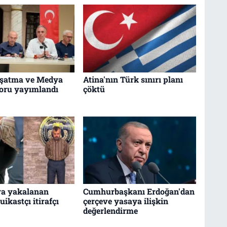
uşatma ve Medya
Atina'nın Türk sınırı planı
poru yayımlandı
çöktü
nra yakalanan
Cumhurbaşkanı Erdoğan'dan
ikastçı itirafçı
çerçeve yasaya ilişkin
değerlendirme