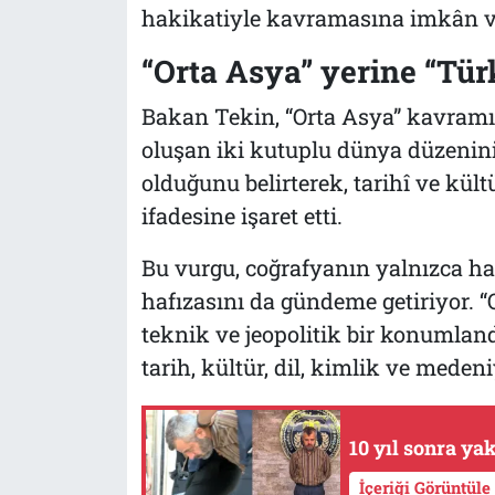
hakikatiyle kavramasına imkân vere
“Orta Asya” yerine “Tür
Bakan Tekin, “Orta Asya” kavramı
oluşan iki kutuplu dünya düzenini
olduğunu belirterek, tarihî ve kül
ifadesine işaret etti.
Bu vurgu, coğrafyanın yalnızca hari
hafızasını da gündeme getiriyor. “
teknik ve jeopolitik bir konumlan
tarih, kültür, dil, kimlik ve medeni
10 yıl sonra ya
İçeriği Görüntüle