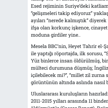
Esed rejiminin Suriye’deki katliam
“gelişmeleri takip ediyoruz” yakla
ayıları “nerede kalmıştık” diyerek
ifşa olan korkunç işkence, cinaye
moduna girdiler yine..
Mesela BBC’nin, Heyet Tahrir el-
ile yaptığı röportajda, ilk sorusu, 
Yüz binlerce insan öldürülmüş, bi
mülteci durumuna düşmüş; İngiliz
içilebilecek mi?”, “millet zil zurna
görüntünün altında aslında nasıl b
Uluslararası kuruluşların hazırladı
2011-2015 yılları arasında 11 binde
öldürmüştür (Caesar Report). Rejim