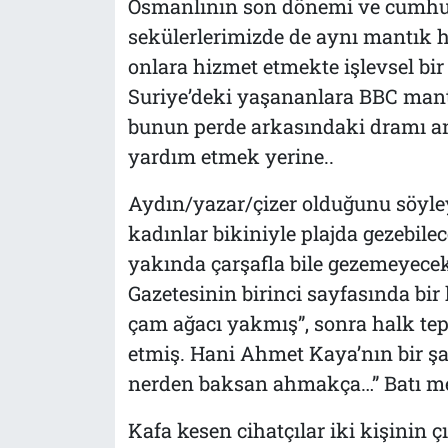
Osmanlının son dönemi ve cumhur
sekülerlerimizde de aynı mantık h
onlara hizmet etmekte işlevsel bir 
Suriye’deki yaşananlara BBC mantığ
bunun perde arkasındaki dramı a
yardım etmek yerine..
Aydın/yazar/çizer olduğunu söyley
kadınlar bikiniyle plajda gezebilec
yakında çarşafla bile gezemeyecek
Gazetesinin birinci sayfasında bir 
çam ağacı yakmış”, sonra halk tepki
etmiş. Hani Ahmet Kaya’nın bir şar
nerden baksan ahmakça…” Batı me
Kafa kesen cihatçılar iki kişinin