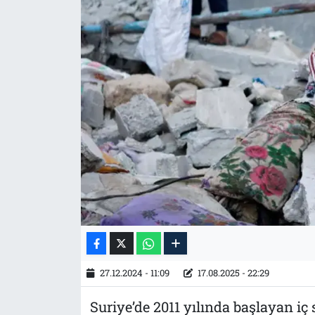
Tarih
İletişim
Künye
27.12.2024 - 11:09
17.08.2025 - 22:29
Suriye’de 2011 yılında başlayan iç