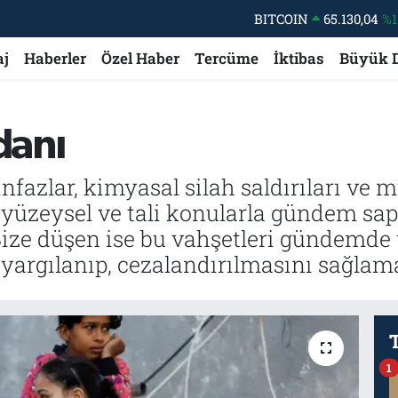
DOLAR
47,7106
%0.
EURO
55,1652
%0.
aj
Haberler
Özel Haber
Tercüme
İktibas
Büyük 
STERLİN
64,4046
%0.
GRAM ALTIN
6618.49
%2.
danı
BİST100
13.773
%-
BITCOIN
65.130,04
%1
infazlar, kimyasal silah saldırıları ve mü
, yüzeysel ve tali konularla gündem sap
Bize düşen ise bu vahşetleri gündemde 
argılanıp, cezalandırılmasını sağlam
1