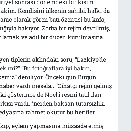
iyet sonrası dönemdeki bir kısım
akim. Kendisini ülkenin sahibi, halkı da
araç olarak gören batı özentisi bu kafa,
ıyla bakıyor. Zorba bir rejim devrilmiş,
nlamak ve adil bir düzen kurulmasına
en tiplerin aklındaki soru, “Lazkiye’de
ek mi?” “Bu fotoğraflara iyi bakın,
siniz” deniliyor. Önceki gün Birgün
haber vardı mesela.. “Cihatçı rejim gelmiş
 gösterince de Noel’i resmi tatil ilan
kısı vardı, “nerden baksan tutarsızlık,
dyasına rahmet okutur bu herifler.
 çıkıp, eylem yapmasına müsaade etmiş