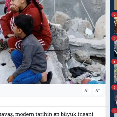
2
3
4
5
-
+
A
A
6
 savaş, modern tarihin en büyük insani