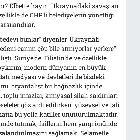
or? Elbette hayır.. Ukrayna’daki savaştan
ellikle de CHP’li belediyelerin yönettiği
arşılandılar.
 bedevi bunlar” diyenler, Ukraynalı
edeni canım çöp bile atmıyorlar yerlere”
ştı. Suriye’de, Filistin’de ve özellikle
soykırım, modern dünyanın en büyük
atı medyası ve devletleri ile bizdeki
ımı, oryantalist bir bağnazlık içinde
, toplu infazlar, kimyasal silah saldırıları
eseleler göz ardı edilirken, yüzeysel ve tali
atta bu yolla katiller unutturulmaktadır.
emde tutmak, faillerin hem yargı önünde
zalandırılmasını sağlamak. Selametle..