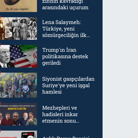
zihnin kavradığı
arasındaki uçurum
Lena Salaymeh:
Türkiye, yeni
sömürgeciliğin ilk
örneklerinden biriydi
Trump'ın İran
politikasına destek
geriledi
Siyonist gaspçılardan
Suriye'ye yeni işgal
hamlesi
Mezhepleri ve
hadisleri inkar
etmenin sonu
mürtetliktir