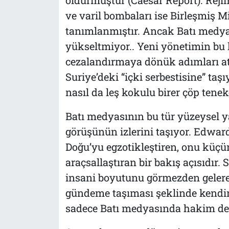
ve varil bombaları ise Birleşmiş M
tanımlanmıştır. Ancak Batı medyası
yükseltmiyor.. Yeni yönetimin bu k
cezalandırmaya dönük adımları a
Suriye’deki “içki serbestisine” taş
nasıl da leş kokulu birer çöp ten
Batı medyasının bu tür yüzeysel ya
görüşünün izlerini taşıyor. Edward
Doğu’yu egzotikleştiren, onu küç
araçsallaştıran bir bakış açısıdır. 
insani boyutunu görmezden gelerek
gündeme taşıması şeklinde kendini 
sadece Batı medyasında hakim değ