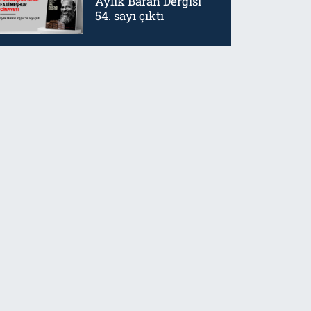
Aylık Baran Dergisi
54. sayı çıktı