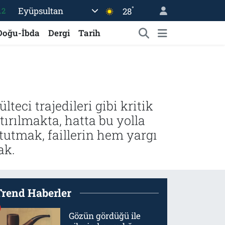
°
Eyüpsultan
28
17
27
Doğu-İbda
Dergi
Tarih
35
12
19
.2
lteci trajedileri gibi kritik
tırılmakta, hatta bu yolla
tutmak, faillerin hem yargı
ak.
Trend Haberler
Gözün gördüğü ile