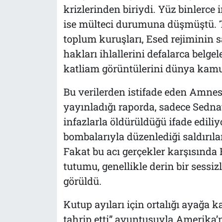
krizlerinden biriydi. Yüz binlerce
ise mülteci durumuna düşmüştü. T
toplum kuruşları, Esed rejiminin s
hakları ihlallerini defalarca belge
katliam görüntülerini dünya kam
Bu verilerden istifade eden Amnest
yayınladığı raporda, sadece Sedna
infazlarla öldürüldüğü ifade ediliy
bombalarıyla düzenlediği saldırılar
Fakat bu acı gerçekler karşısında 
tutumu, genellikle derin bir sessizl
görüldü.
Kutup ayıları için ortalığı ayağa k
tahrip etti” avuntusuyla Amerika’nı