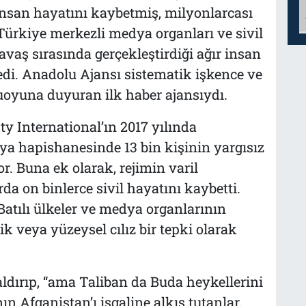
 insan hayatını kaybetmiş, milyonlarcası
ürkiye merkezli medya organları ve sivil
avaş sırasında gerçekleştirdiği ağır insan
ledi. Anadolu Ajansı sistematik işkence ve
uoyuna duyuran ilk haber ajansıydı.
y International’ın 2017 yılında
ya hapishanesinde 13 bin kişinin yargısız
or. Buna ek olarak, rejimin varil
da on binlerce sivil hayatını kaybetti.
Batılı ülkeler ve medya organlarının
ik veya yüzeysel cılız bir tepki olarak
aldırıp, “ama Taliban da Buda heykellerini
n Afganistan’ı işgaline alkış tutanlar,