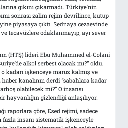
larına gıkını çıkarmadı. Türkiye’nin
şımı sonrası zalim rejim devrilince, kutup
 yine piyasaya çıktı. Sednaya cezaevinde
t ve tecavüzlere odaklanmayıp, ayı sever
Şam (HTŞ) lideri Ebu Muhammed el-Colani
“Suriye’de alkol serbest olacak mı?” oldu.
r o kadarı işkenceye maruz kalmış ve
 haber kanalının derdi “sabahlara kadar
 sarhoş olabilecek mi?” O insansı
ir hayvanlığın gizlendiği anlaşılıyor.
ğı raporlara göre, Esed rejimi, sadece
n fazla insanı sistematik işkenceyle
in kullandığı kimyasal silah saldırıları