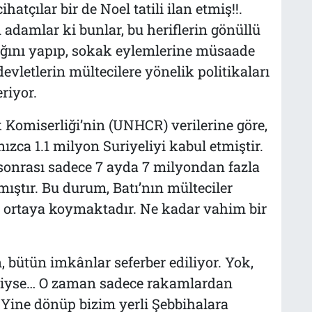
atçılar bir de Noel tatili ilan etmiş!!.
 adamlar ki bunlar, bu heriflerin gönüllü
ğını yapıp, sokak eylemlerine müsaade
devletlerin mültecilere yönelik politikaları
eriyor.
 Komiserliği’nin (UNHCR) verilerine göre,
nızca 1.1 milyon Suriyeliyi kabul etmiştir.
sonrası sadece 7 ayda 7 milyondan fazla
ıştır. Bu durum, Batı’nın mülteciler
 ortaya koymaktadır. Ne kadar vahim bir
n, bütün imkânlar seferber ediliyor. Yok,
ngiyse… O zaman sadece rakamlardan
 Yine dönüp bizim yerli Şebbihalara