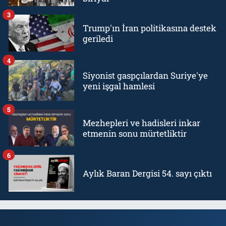
3
Trump'ın İran politikasına destek
geriledi
4
Siyonist gaspçılardan Suriye'ye
yeni işgal hamlesi
5
Mezhepleri ve hadisleri inkar
etmenin sonu mürtetliktir
6
Aylık Baran Dergisi 54. sayı çıktı