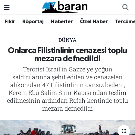
Fikir
Röportaj
Haberler
Özel Haber
Tercüm
Fikir
Fikir
Nöbetçi Eczaneler
Röportaj
Röportaj
Hava Durumu
DÜNYA
Onlarca Filistinlinin cenazesi toplu
Haberler
Haberler
Trafik Durumu
mezara defnedildi
Terörist İsrail'in Gazze'ye yoğun
Özel Haber
Özel Haber
Süper Lig Puan Durumu ve Fikstür
saldırılarında şehit edilen ve cenazeleri
Tercüme
Tercüme
Tüm Manşetler
alıkonulan 47 Filistinlinin cansız bedeni,
Kerem Ebu Salim Sınır Kapısı'ndan teslim
İktibas
İktibas
Son Dakika Haberleri
edilmesinin ardından Refah kentinde toplu
mezara defnedildi
Büyük Doğu-İbda
Büyük Doğu-İbda
Haber Arşivi
Dergi
Dergi