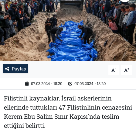
Tarih
İletişim
Künye
Paylaş
-
+
A
A
07.03.2024 - 18:20
07.03.2024 - 18:20
Filistinli kaynaklar, İsrail askerlerinin
ellerinde tuttukları 47 Filistinlinin cenazesini
Kerem Ebu Salim Sınır Kapısı`nda teslim
ettiğini belirtti.