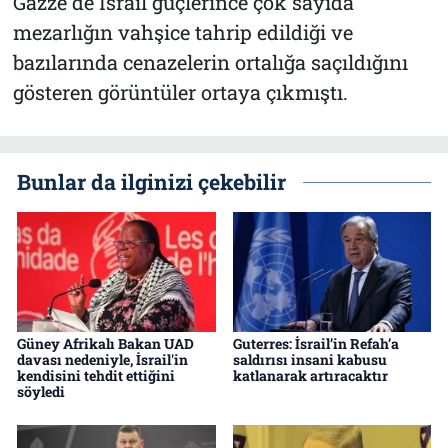
Gazze`de İsrail güçlerince çok sayıda
mezarlığın vahşice tahrip edildiği ve
bazılarında cenazelerin ortalığa saçıldığını
gösteren görüntüler ortaya çıkmıştı.
Bunlar da ilginizi çekebilir
Güney Afrikalı Bakan UAD
Guterres: İsrail’in Refah’a
davası nedeniyle, İsrail'in
saldırısı insani kabusu
kendisini tehdit ettiğini
katlanarak artıracaktır
söyledi