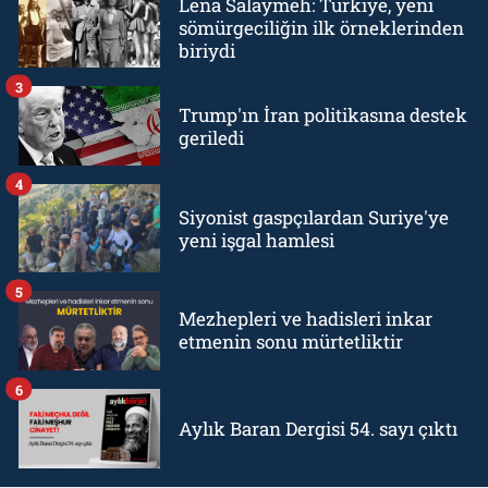
Lena Salaymeh: Türkiye, yeni
sömürgeciliğin ilk örneklerinden
biriydi
3
Trump'ın İran politikasına destek
geriledi
4
Siyonist gaspçılardan Suriye'ye
yeni işgal hamlesi
5
Mezhepleri ve hadisleri inkar
etmenin sonu mürtetliktir
6
Aylık Baran Dergisi 54. sayı çıktı