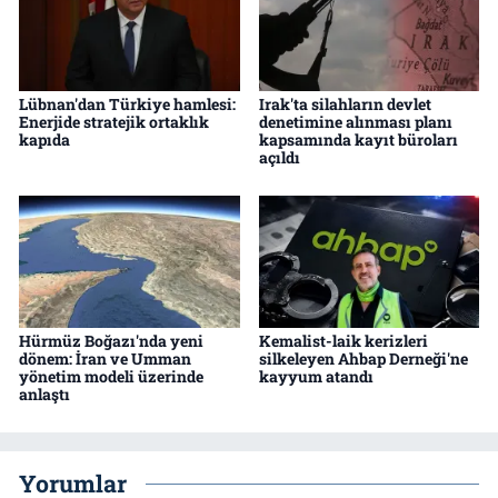
Lübnan'dan Türkiye hamlesi:
Irak'ta silahların devlet
Enerjide stratejik ortaklık
denetimine alınması planı
kapıda
kapsamında kayıt büroları
açıldı
Hürmüz Boğazı'nda yeni
Kemalist-laik kerizleri
dönem: İran ve Umman
silkeleyen Ahbap Derneği'ne
yönetim modeli üzerinde
kayyum atandı
anlaştı
Yorumlar