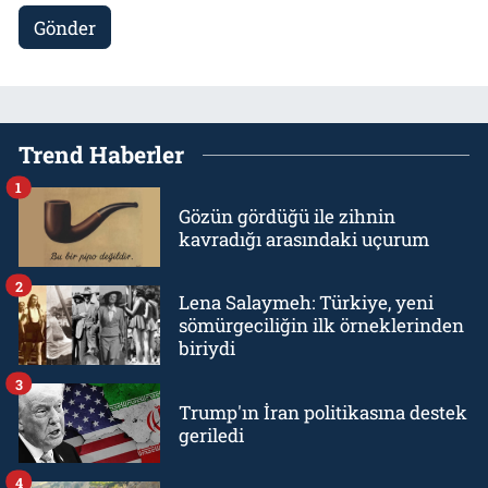
Gönder
Trend Haberler
1
Gözün gördüğü ile zihnin
kavradığı arasındaki uçurum
2
Lena Salaymeh: Türkiye, yeni
sömürgeciliğin ilk örneklerinden
biriydi
3
Trump'ın İran politikasına destek
geriledi
4