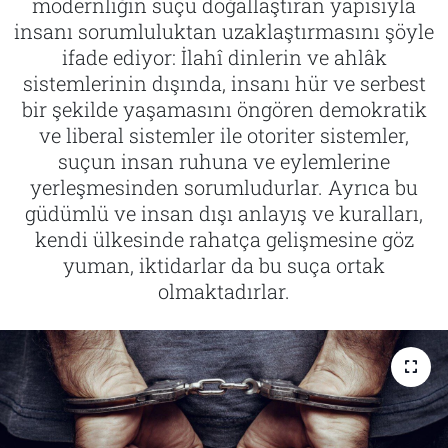
modernliğin suçu doğallaştıran yapısıyla
insanı sorumluluktan uzaklaştırmasını şöyle
Tarih
İletişim
ifade ediyor: İlahî dinlerin ve ahlâk
sistemlerinin dışında, insanı hür ve serbest
Künye
bir şekilde yaşamasını öngören demokratik
ve liberal sistemler ile otoriter sistemler,
suçun insan ruhuna ve eylemlerine
yerleşmesinden sorumludurlar. Ayrıca bu
güdümlü ve insan dışı anlayış ve kuralları,
kendi ülkesinde rahatça gelişmesine göz
yuman, iktidarlar da bu suça ortak
olmaktadırlar.