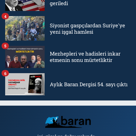
geriledi
4
Siyonist gaspçılardan Suriye'ye
yeni işgal hamlesi
5
Mezhepleri ve hadisleri inkar
etmenin sonu mürtetliktir
6
Aylık Baran Dergisi 54. sayı çıktı