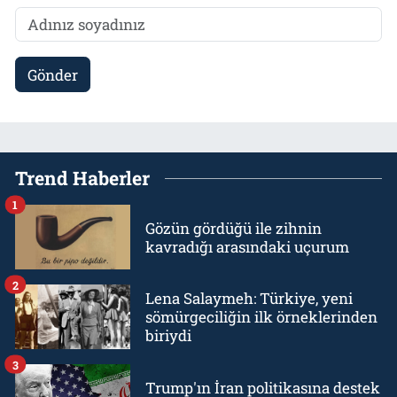
Gönder
Trend Haberler
1
Gözün gördüğü ile zihnin
kavradığı arasındaki uçurum
2
Lena Salaymeh: Türkiye, yeni
sömürgeciliğin ilk örneklerinden
biriydi
3
Trump'ın İran politikasına destek