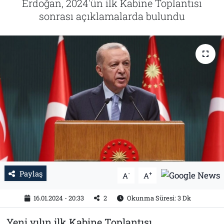
Erdoğan, 2024'ün ilk Kabine Toplantısı
sonrası açıklamalarda bulundu
Tarih
İletişim
Künye
Paylaş
-
+
A
A
16.01.2024 - 20:33
2
Okunma Süresi: 3 Dk
Yeni yılın ilk Kabine Toplantısı,