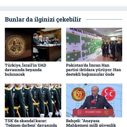
Bunlar da ilginizi çekebilir
Türkiye, İsrail'in UAD
Pakistan'da İmran Han
davasında beyanda
partisi iktidara yürüyor: Han
bulunacak
destekli bağımsızlar önde
TSK'da skandal karar:
Bahçeli: "Anayasa
'Teğmen darbesi' davasında
Mahkemesi milli güvenlik