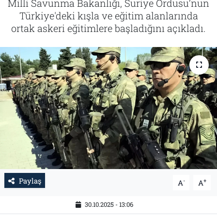
Milli Savunma Bakanlığı, Suriye Ordusu’nun
Türkiye'deki kışla ve eğitim alanlarında
Tarih
İletişim
ortak askeri eğitimlere başladığını açıkladı.
Künye
Paylaş
-
+
A
A
30.10.2025 - 13:06