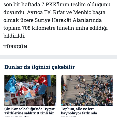
son bir haftada 7 PKK’lının teslim olduğunu
duyurdu. Ayrıca Tel Rıfat ve Menbic başta
olmak üzere Suriye Harekât Alanlarında
toplam 708 kilometre tünelin imha edildiği
bildirildi.
TÜRKGÜN
Bunlar da ilginizi çekebilir
Çin Konsolosluğu’nda Uygur
Toplum, aile ve fert
Türklerine saldırı: 8 Çinli bir
kayboluyor farkında