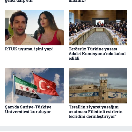
genci darp etti
mısınız?
RTÜK uyuma, işini yap!
Terörsüz Türkiye yasası
Adalet Komisyonu'nda kabul
edildi
Şam'da Suriye-Türkiye
"İsrail'in ziyaret yasağını
Üniversitesi kuruluyor
uzatması Filistinli esirlerin
tecridini derinleştiriyor"