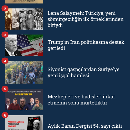
2
Lena Salaymeh: Türkiye, yeni
sömürgeciliğin ilk örneklerinden
biriydi
3
Trump'ın İran politikasına destek
geriledi
4
Siyonist gaspçılardan Suriye'ye
yeni işgal hamlesi
5
Mezhepleri ve hadisleri inkar
etmenin sonu mürtetliktir
6
Aylık Baran Dergisi 54. sayı çıktı