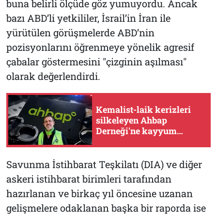
buna belirli ölçüde göz yumuyordu. Ancak
bazı ABD’li yetkililer, İsrail’in İran ile
yürütülen görüşmelerde ABD’nin
pozisyonlarını öğrenmeye yönelik agresif
çabalar göstermesini "çizginin aşılması"
olarak değerlendirdi.
Kemalist-laik kerizleri
silkeleyen Ahbap
Derneği'ne kayyum
atandı
Savunma İstihbarat Teşkilatı (DIA) ve diğer
askeri istihbarat birimleri tarafından
hazırlanan ve birkaç yıl öncesine uzanan
gelişmelere odaklanan başka bir raporda ise