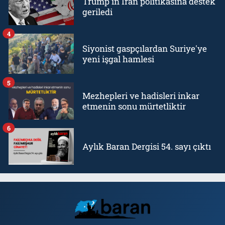
Trump'ın İran politikasına destek
geriledi
4
Siyonist gaspçılardan Suriye'ye
yeni işgal hamlesi
5
Mezhepleri ve hadisleri inkar
etmenin sonu mürtetliktir
6
Aylık Baran Dergisi 54. sayı çıktı