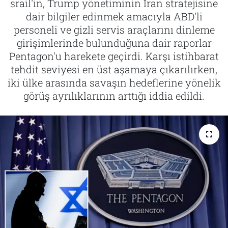
srail'in, Trump yönetiminin İran stratejisine
dair bilgiler edinmek amacıyla ABD'li
Tarih
İletişim
personeli ve gizli servis araçlarını dinleme
girişimlerinde bulunduğuna dair raporlar
Künye
Pentagon'u harekete geçirdi. Karşı istihbarat
tehdit seviyesi en üst aşamaya çıkarılırken,
iki ülke arasında savaşın hedeflerine yönelik
görüş ayrılıklarının arttığı iddia edildi.