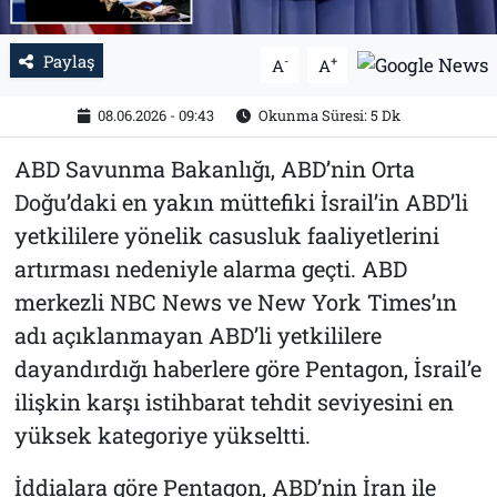
Paylaş
-
+
A
A
08.06.2026 - 09:43
Okunma Süresi: 5 Dk
ABD Savunma Bakanlığı, ABD’nin Orta
Doğu’daki en yakın müttefiki İsrail’in ABD’li
yetkililere yönelik casusluk faaliyetlerini
artırması nedeniyle alarma geçti. ABD
merkezli NBC News ve New York Times’ın
adı açıklanmayan ABD’li yetkililere
dayandırdığı haberlere göre Pentagon, İsrail’e
ilişkin karşı istihbarat tehdit seviyesini en
yüksek kategoriye yükseltti.
İddialara göre Pentagon, ABD’nin İran ile