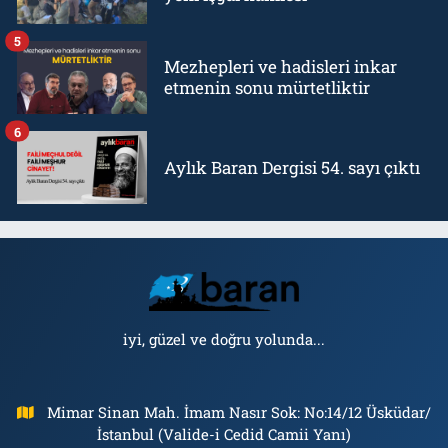
5
Mezhepleri ve hadisleri inkar
etmenin sonu mürtetliktir
6
Aylık Baran Dergisi 54. sayı çıktı
iyi, güzel ve doğru yolunda...
Mimar Sinan Mah. İmam Nasır Sok: No:14/12 Üsküdar/
İstanbul (Valide-i Cedid Camii Yanı)