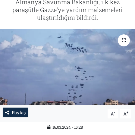
Almanya Savunma Bakanlığı, ilk kez
paraşütle Gazze'ye yardım malzemeleri
Tarih
İletişim
ulaştırıldığını bildirdi.
Künye
Paylaş
-
+
A
A
16.03.2024 - 15:28