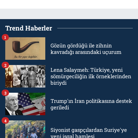
Trend Haberler
1
Gözün gördüğü ile zihnin
kavradığı arasındaki uçurum
2
Lena Salaymeh: Türkiye, yeni
sömürgeciliğin ilk örneklerinden
biriydi
3
Trump'ın İran politikasına destek
geriledi
4
Siyonist gaspçılardan Suriye'ye
yeni işgal hamlesi