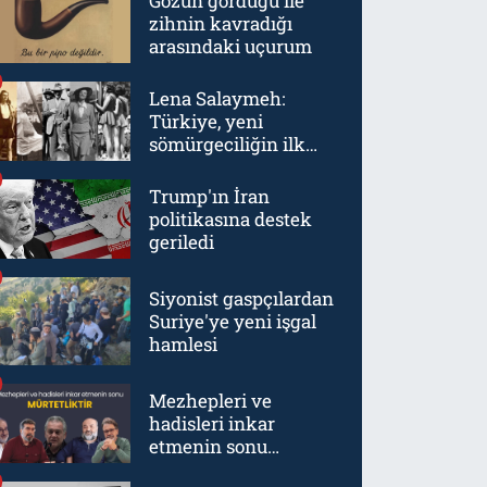
Gözün gördüğü ile
zihnin kavradığı
arasındaki uçurum
Lena Salaymeh:
Türkiye, yeni
sömürgeciliğin ilk
örneklerinden biriydi
Trump'ın İran
politikasına destek
geriledi
Siyonist gaspçılardan
Suriye'ye yeni işgal
hamlesi
Mezhepleri ve
hadisleri inkar
etmenin sonu
mürtetliktir