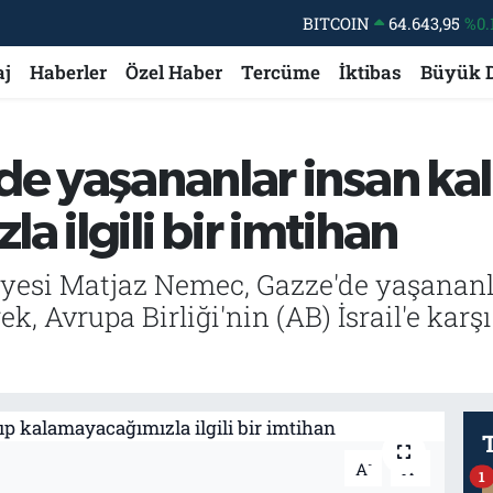
BITCOIN
64.643,95
%0.
DOLAR
47,6006
%0.
aj
Haberler
Özel Haber
Tercüme
İktibas
Büyük 
EURO
55,0250
%0.
STERLİN
64,2398
%0
GRAM ALTIN
6500.87
%0.
de yaşananlar insan kal
BİST100
13.799
%
 ilgili bir imtihan
esi Matjaz Nemec, Gazze'de yaşananla
k, Avrupa Birliği'nin (AB) İsrail'e karş
-
+
A
A
1