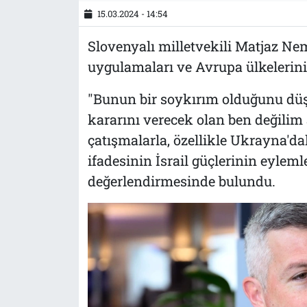
15.03.2024 - 14:54
Tarih
İletişim
Slovenyalı milletvekili Matjaz Neme
Künye
uygulamaları ve Avrupa ülkelerini
"Bunun bir soykırım olduğunu d
kararını verecek olan ben değilim 
çatışmalarla, özellikle Ukrayna'da
ifadesinin İsrail güçlerinin eylem
değerlendirmesinde bulundu.