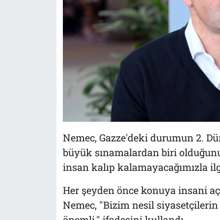
Nemec, Gazze'deki durumun 2. Dün
büyük sınamalardan biri olduğunu
insan kalıp kalamayacağımızla ilgil
Her şeyden önce konuya insani açı
Nemec, "Bizim nesil siyasetçileri
önemli." ifadesini kullandı.