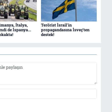
lmanya, İtalya,
Terörist İsrail'in
mdi de İspanya...
propagandasına İsveç'ten
sokakta!
destek!