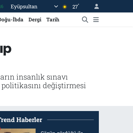
16
°
Eyüpsultan
27
06
Doğu-İbda
Dergi
Tarih
02
.2
12
ıp
70
rın insanlık sınavı
ı politikasını değiştirmesi
Trend Haberler