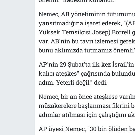
Nemec, AB yönetiminin tutumunun,
yansıtmadığına işaret ederek, "(AB 
Yüksek Temsilcisi Josep) Borrell 
var. AB'nin bu tavrı izlemesi gere
bunu aklımızda tutmamız önemli."
AP'nin 29 Şubat'ta ilk kez İsrail'in
kalıcı ateşkes" çağrısında bulund
adım. Yeterli değil." dedi.
Nemec, bir an önce ateşkese varıl
müzakerelere başlanması fikrini
adımlar atılması için çalıştığını ak
AP üyesi Nemec, "30 bin ölüden ba