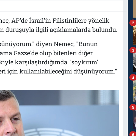
c, AP'de İsrail'in Filistinlilere yönelik
2
n duruşuyla ilgili açıklamalarda bulundu.
üşünüyorum." diyen Nemec, "Bunun
3
ama Gazze'de olup bitenleri diğer
kiyle karşılaştırdığımda, 'soykırım'
leri için kullanılabileceğini düşünüyorum."
4
5
6