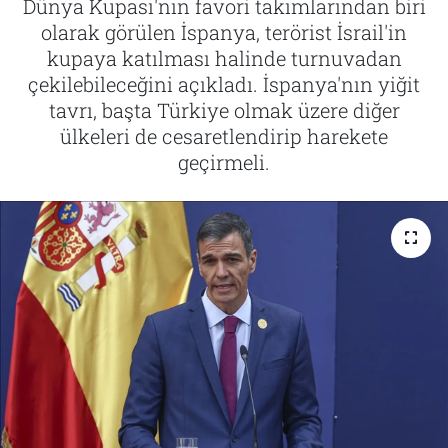
Dünya Kupası'nın favori takımlarından biri
olarak görülen İspanya, terörist İsrail'in
Tarih
İletişim
kupaya katılması halinde turnuvadan
çekilebileceğini açıkladı. İspanya'nın yiğit
Künye
tavrı, başta Türkiye olmak üzere diğer
ülkeleri de cesaretlendirip harekete
geçirmeli.