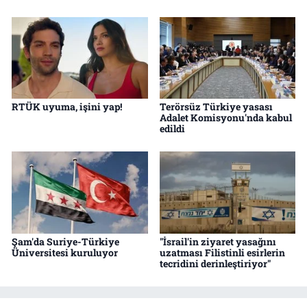
RTÜK uyuma, işini yap!
Terörsüz Türkiye yasası
Adalet Komisyonu'nda kabul
edildi
Şam'da Suriye-Türkiye
"İsrail'in ziyaret yasağını
Üniversitesi kuruluyor
uzatması Filistinli esirlerin
tecridini derinleştiriyor"