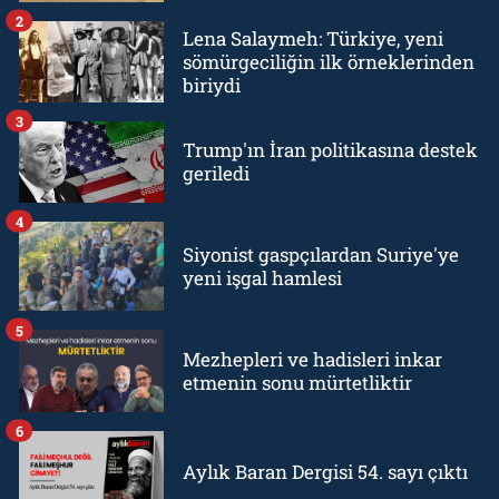
2
Lena Salaymeh: Türkiye, yeni
sömürgeciliğin ilk örneklerinden
biriydi
3
Trump'ın İran politikasına destek
geriledi
4
Siyonist gaspçılardan Suriye'ye
yeni işgal hamlesi
5
Mezhepleri ve hadisleri inkar
etmenin sonu mürtetliktir
6
Aylık Baran Dergisi 54. sayı çıktı