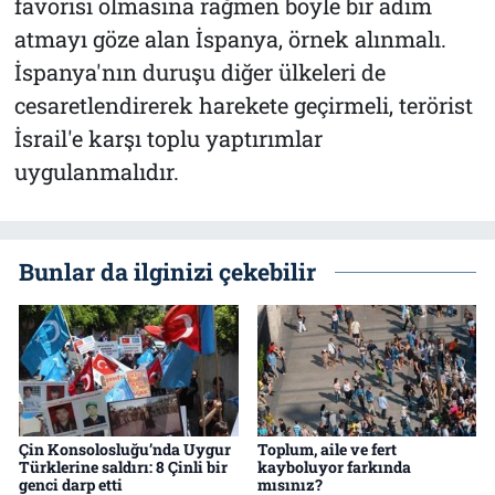
favorisi olmasına rağmen böyle bir adım
atmayı göze alan İspanya, örnek alınmalı.
İspanya'nın duruşu diğer ülkeleri de
cesaretlendirerek harekete geçirmeli, terörist
İsrail'e karşı toplu yaptırımlar
uygulanmalıdır.
Bunlar da ilginizi çekebilir
Çin Konsolosluğu’nda Uygur
Toplum, aile ve fert
Türklerine saldırı: 8 Çinli bir
kayboluyor farkında
genci darp etti
mısınız?