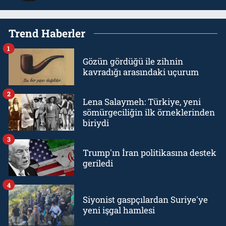
Trend Haberler
1
Gözün gördüğü ile zihnin
kavradığı arasındaki uçurum
2
Lena Salaymeh: Türkiye, yeni
sömürgeciliğin ilk örneklerinden
biriydi
3
Trump'ın İran politikasına destek
geriledi
4
Siyonist gaspçılardan Suriye'ye
yeni işgal hamlesi