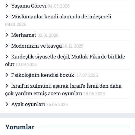
Yaşama Görevi
04.05.2026
Müslümanlar kendi alanında derinleşmeli
09.01.2026
Merhamet
02.01.2026
Modernizm ve kavga
16.12.2025
Kardeşlik siyasetle değil, Mutlak Fikirde birlikle
olur
10.09.2025
Psikolojinin kendisi bozuk!
17.07.2025
İsrail’in zulmünü aşarak İsrail’e İsrail’den daha
çok yardım etmiş acem oyunları
28.06.2025
Ayak oyunları
26.06.2025
Yorumlar