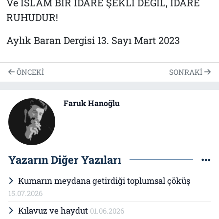
Ve İSLÂM BİR İDARE ŞEKLİ DEĞİL, İDARE
RUHUDUR!
Aylık Baran Dergisi 13. Sayı Mart 2023
ÖNCEKI
SONRAKI
Faruk Hanoğlu
Yazarın Diğer Yazıları
Kumarın meydana getirdiği toplumsal çöküş
15.07.2026
Kılavuz ve haydut
01.06.2026