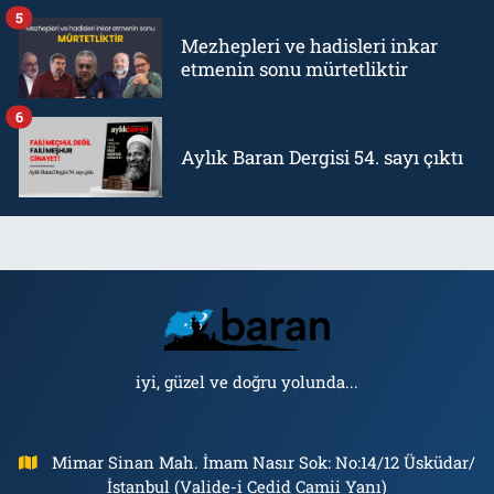
5
Mezhepleri ve hadisleri inkar
etmenin sonu mürtetliktir
6
Aylık Baran Dergisi 54. sayı çıktı
iyi, güzel ve doğru yolunda...
Mimar Sinan Mah. İmam Nasır Sok: No:14/12 Üsküdar/
İstanbul (Valide-i Cedid Camii Yanı)