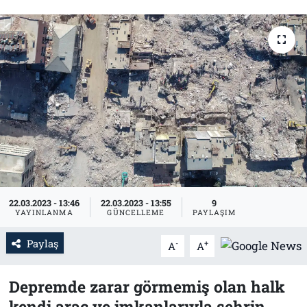
Tarih
İletişim
Künye
22.03.2023 - 13:46
22.03.2023 - 13:55
9
YAYINLANMA
GÜNCELLEME
PAYLAŞIM
Paylaş
-
+
A
A
Depremde zarar görmemiş olan halk
kendi araç ve imkanlarıyla şehrin