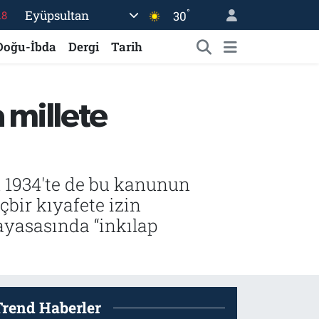
18
°
Eyüpsultan
30
18
Doğu-İbda
Dergi
Tarih
32
38
 millete
03
14
k 1934'te de bu kanunun
çbir kıyafete izin
ayasasında “inkılap
Trend Haberler