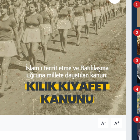
1
2
3
4
5
-
+
A
A