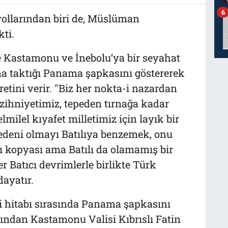
6
yollarından biri de, Müslüman
kti.
e Kastamonu ve İnebolu’ya bir seyahat
ına taktığı Panama şapkasını göstererek
retini verir. "Biz her nokta-i nazardan
 zihniyetimiz, tepeden tırnağa kadar
milel kıyafet milletimiz için layık bir
medeni olmayı Batılıya benzemek, onu
 kopyası ama Batılı da olamamış bir
ğer Batıcı devrimlerle birlikte Türk
dayatır.
 hitabı sırasında Panama şapkasını
ından Kastamonu Valisi Kıbrıslı Fatin