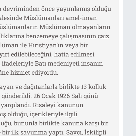
apka devriminden önce yayımlamış olduğu
isalesinde Müslümanları amel-iman
Müslümanların Müslüman olmayanların
anlıklarına benzemeye çalışmasının caiz
üman ile Hıristiyan’ın veya bir
ırt edilebileceğini, hatta edilmesi
ifadeleriyle Batı medeniyeti insanın
ne hizmet ediyordu.
layan ve dağıtanlarla birlikte 13 kolluk
gönderildi. 26 Ocak 1926 Salı günü
yargılandı. Risaleyi kanunun
olduğu, içerikleriyle ilgili
ğu, bununla birlikte kanuna karşı bir
ir ilk savunma yaptı. Savcı, İskilipli