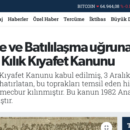
BITCOIN
64.944,08
%-0.
DOLAR
47,7436
%0.
aj
Haberler
Özel Haber
Tercüme
İktibas
Büyük 
EURO
55,2510
%0.
STERLİN
64,4811
%0.
me ve Batılılaşma uğruna
GRAM ALTIN
6660.55
%0.
BİST100
13.779
%-
 Kılık Kıyafet Kanunu
 Kıyafet Kanunu kabul edilmiş, 3 Aralı
hatırlatan, bu toprakları temsil eden hi
m mecbur kılınmıştır. Bu kanun 1982 An
tır.