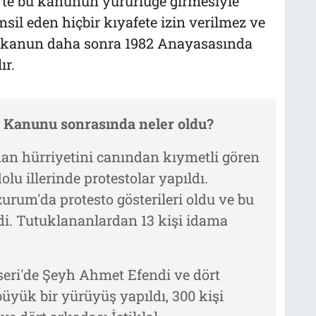
4'te bu kanunun yürürlüğe girmesiyle
emsil eden hiçbir kıyafete izin verilmez ve
Bu kanun daha sonra 1982 Anayasasında
ır.
t Kanunu sonrasında neler oldu?
an hürriyetini canından kıymetli gören
lu illerinde protestolar yapıldı.
rum'da protesto gösterileri oldu ve bu
ldi. Tutuklananlardan 13 kişi idama
seri'de Şeyh Ahmet Efendi ve dört
üyük bir yürüyüş yapıldı, 300 kişi