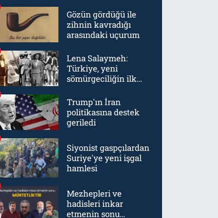
Gözün gördüğü ile
zihnin kavradığı
arasındaki uçurum
Lena Salaymeh:
Türkiye, yeni
sömürgeciliğin ilk
örneklerinden biriydi
Trump'ın İran
politikasına destek
geriledi
Siyonist gaspçılardan
Suriye'ye yeni işgal
hamlesi
Mezhepleri ve
hadisleri inkar
etmenin sonu