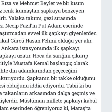
i Rıza ve Mehmet Beyler ve bir kısım
yaz renk kumaştan şapkaya benzeyen
irir. Yalaka takımı, gezi sırasında
z. Necip Fazıl’ın Put Adam eserinde
ştırmadan evvel ilk şapkayı giyenlerden
Sakal Gürcü Hasan Fehmi olduğu yer alır.
 Ankara istasyonunda ilk şapkayı
apkayı uzatır. Hoca da sarığını çıkarıp
pitiyle Mustafa Kemal başlangıç olarak
ahte din adamlarından geçeceğini
aktırıyordu. Şapkanın bir takke olduğunu
esi olduğunu iddia ediyordu. Tabii ki bu
a takanların arkasından dalga geçmiş ve
mişlerdir. Müslüman millete şapkayı kabul
dam eserinden öğreniyoruz ki, Maraş’ta