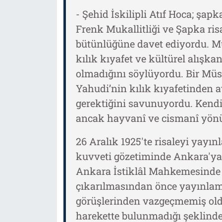
- Şehid İskilipli Atıf Hoca; ş
Frenk Mukallitliği ve Şapka r
bütünlüğüne davet ediyordu. 
kılık kıyafet ve kültürel alışk
olmadığını söylüyordu. Bir Müsl
Yahudi’nin kılık kıyafetinden ay
gerektiğini savunuyordu. Kendi 
ancak hayvanî ve cismanî yönü
26 Aralık 1925'te risaleyi yayın
kuvveti gözetiminde Ankara'ya 
Ankara İstiklâl Mahkemesinde 
çıkarılmasından önce yayınlamış 
görüşlerinden vazgeçmemiş oldu
harekette bulunmadığı şeklinde b