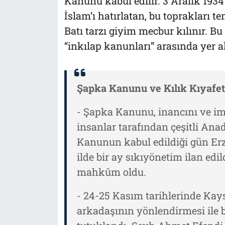
Kanunu kabul edilir. 3 Aralık 193
İslam’ı hatırlatan, bu toprakları t
Batı tarzı giyim mecbur kılınır. 
“inkılap kanunları” arasında yer al
Şapka Kanunu ve
Kılık Kıyafe
- Şapka Kanunu, inancını ve im
insanlar tarafından çeşitli Anado
Kanunun kabul edildiği gün Erzu
ilde bir ay sıkıyönetim ilan edi
mahkûm oldu.
- 24-25 Kasım tarihlerinde Kay
arkadaşının yönlendirmesi ile b