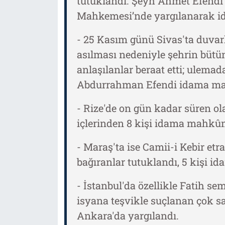
tutuklandı. Şeyh Ahmet Efendi v
Mahkemesi’nde yargılanarak i
- 25 Kasım günü Sivas'ta duvarl
asılması nedeniyle şehrin bütü
anlaşılanlar beraat etti; ulem
Abdurrahman Efendi idama ma
- Rize'de on gün kadar süren ol
içlerinden 8 kişi idama mahkûm
- Maraş'ta ise Camii-i Kebir et
bağıranlar tutuklandı, 5 kişi 
- İstanbul'da özellikle Fatih s
isyana teşvikle suçlanan çok sa
Ankara'da yargılandı.