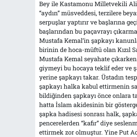
Bey ile Kastamonu Milletvekili Al
“aydın” müsveddesi, terzilere be
serpuşlar yaptırır ve başlarına geç
başlarından bu paçavrayı çıkarma
Mustafa Kemal’in şapkayı kanunla
birinin de hoca-müftü olan Kızıl 
Mustafa Kemal seyahate çıkarken
giymeyi bu hocaya teklif eder ve ş
yerine şapkayı takar. Üstadın tes
şapkayı halka kabul ettirmenin s
bildiğinden şapkayı önce onlara t
hatta İslam akidesinin bir gösterg
şapka hadisesi sonrası halk, şapk
pencerelerden “kafir” diye seslen
ettirmek zor olmuştur. Yine Put A