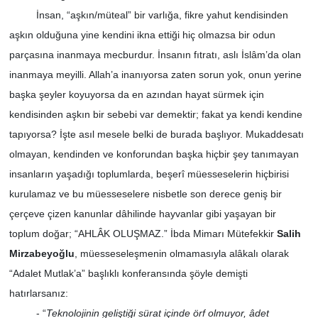
İnsan, “aşkın/müteal” bir varlığa, fikre yahut kendisinden
aşkın olduğuna yine kendini ikna ettiği hiç olmazsa bir odun
parçasına inanmaya mecburdur. İnsanın fıtratı, aslı İslâm’da olan
inanmaya meyilli. Allah’a inanıyorsa zaten sorun yok, onun yerine
başka şeyler koyuyorsa da en azından hayat sürmek için
kendisinden aşkın bir sebebi var demektir; fakat ya kendi kendine
tapıyorsa? İşte asıl mesele belki de burada başlıyor. Mukaddesatı
olmayan, kendinden ve konforundan başka hiçbir şey tanımayan
insanların yaşadığı toplumlarda, beşerî müesseselerin hiçbirisi
kurulamaz ve bu müesseselere nisbetle son derece geniş bir
çerçeve çizen kanunlar dâhilinde hayvanlar gibi yaşayan bir
toplum doğar; “AHLÂK OLUŞMAZ.” İbda Mimarı Mütefekkir
Salih
Mirzabeyoğlu
, müesseseleşmenin olmamasıyla alâkalı olarak
“Adalet Mutlak’a” başlıklı konferansında şöyle demişti
hatırlarsanız:
- “
Teknolojinin geliştiği sürat içinde örf olmuyor, âdet