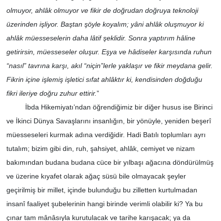
olmuyor, ahlâk olmuyor ve fikir de doğrudan doğruya teknoloji
üzerinden işliyor. Baştan şöyle koyalım; yâni ahlâk oluşmuyor ki
ahlâk müesseselerin daha lâtif şeklidir. Sonra yaptırım hâline
getirirsin, müesseseler oluşur. Eşya ve hâdiseler karşısında ruhun
“nasıl” tavrına karşı, akıl “niçin”lerle yaklaşır ve fikir meydana gelir.
Fikrin içine işlemiş işletici sıfat ahlâktır ki, kendisinden doğduğu
fikri ileriye doğru zuhur ettirir.
”
İbda Hikemiyatı’ndan öğrendiğimiz bir diğer husus ise Birinci
ve İkinci Dünya Savaşlarını insanlığın, bir yönüyle, yeniden beşerî
müesseseleri kurmak adına verdiğidir. Hadi Batılı toplumları ayrı
tutalım; bizim gibi din, ruh, şahsiyet, ahlâk, cemiyet ve nizam
bakımından budana budana cüce bir yılbaşı ağacına döndürülmüş
ve üzerine kıyafet olarak ağaç süsü bile olmayacak şeyler
geçirilmiş bir millet, içinde bulunduğu bu zilletten kurtulmadan
insanî faaliyet şubelerinin hangi birinde verimli olabilir ki? Ya bu
çınar tam mânâsıyla kurutulacak ve tarihe karışacak; ya da