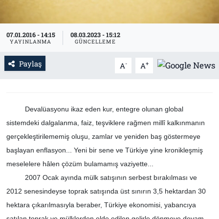
Tarih
İletişim
07.01.2016 - 14:15
08.03.2023 - 15:12
Künye
YAYINLANMA
GÜNCELLEME
Paylaş
-
+
A
A
Devalüasyonu ikaz eden kur, entegre olunan global
sistemdeki dalgalanma, faiz, teşviklere rağmen millî kalkınmanın
gerçekleştirilememiş oluşu, zamlar ve yeniden baş göstermeye
başlayan enflasyon... Yeni bir sene ve Türkiye yine kronikleşmiş
meselelere hâlen çözüm bulamamış vaziyette...
2007 Ocak ayında mülk satışının serbest bırakılması ve
2012 senesindeyse toprak satışında üst sınırın 3,5 hektardan 30
hektara çıkarılmasıyla beraber, Türkiye ekonomisi, yabancıya
satılan toprak ve mülklerden elde edilen gelirle dönmeye devam