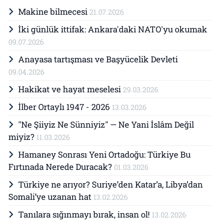
Makine bilmecesi
21.07.2026
İki günlük ittifak: Ankara'daki NATO'yu okumak
09.07.2026
Anayasa tartışması ve Başyücelik Devleti
09.04.2026
Hakikat ve hayat meselesi
29.03.2026
İlber Ortaylı 1947 - 2026
13.03.2026
"Ne Şiiyiz Ne Sünniyiz" — Ne Yani İslâm Değil
miyiz?
11.03.2026
Hamaney Sonrası Yeni Ortadoğu: Türkiye Bu
Fırtınada Nerede Duracak?
01.03.2026
Türkiye ne arıyor? Suriye’den Katar’a, Libya’dan
Somali’ye uzanan hat
13.02.2026
Tanılara sığınmayı bırak, insan ol!
13.02.2026