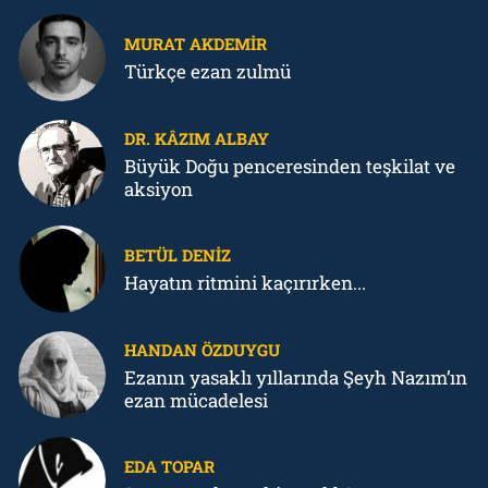
MURAT AKDEMIR
Türkçe ezan zulmü
DR. KÂZIM ALBAY
Büyük Doğu penceresinden teşkilat ve
aksiyon
BETÜL DENIZ
Hayatın ritmini kaçırırken...
HANDAN ÖZDUYGU
Ezanın yasaklı yıllarında Şeyh Nazım’ın
ezan mücadelesi
EDA TOPAR