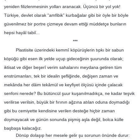
yeniden filizlenmesinin yolları aranacak. Üçüncü bir yol yok!
Türkiye, devlet olarak “amfibik” kurbağalar gibi bir öyle bir böyle
güvenilmez bir portre çizmeye devam ettiği müddetçe bunların
hepsi hayâl tabiî...
***
Plastisite üzerindeki kemmî köpürüşlerin tıpkı bir sabun
köpüğü gibi esen ilk yelde uçup gideceğinin şuurunda olarak;
iktisat ve diğer beşerî verim sahalarını meydana getiren tüm
enstrümanları, tek bir idealin şefliğinde, değişen zaman ve
mekânda her dâim tekâmül ve keyfiyet ölçüsü içinde çalacak
senfoni nerede? Bu bütüncül şuur kuşanılmadıkça, ne kadar teşvik
verilirse verilsin, büyük bir fırının ağzına atılan oduna doymadığı
gibi bu cemiyette kendisine verilen desteğe hiçbir zaman
doymayacak ve günün sonunda pişmiş aşla değil, bolca külle
başbaşa kalacağız.
Dönüp dolaşıp her mesele gelir şu sorunun önünde durur: