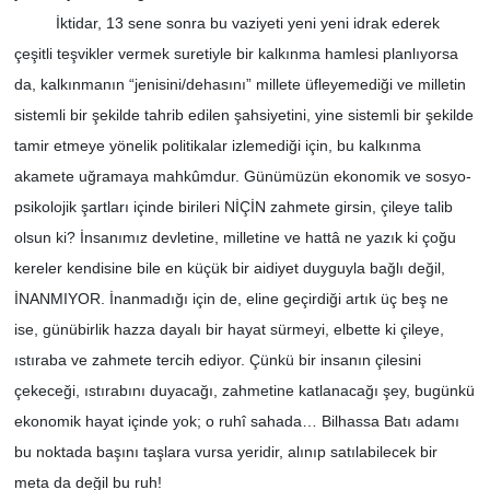
İktidar, 13 sene sonra bu vaziyeti yeni yeni idrak ederek
çeşitli teşvikler vermek suretiyle bir kalkınma hamlesi planlıyorsa
da, kalkınmanın “jenisini/dehasını” millete üfleyemediği ve milletin
sistemli bir şekilde tahrib edilen şahsiyetini, yine sistemli bir şekilde
tamir etmeye yönelik politikalar izlemediği için, bu kalkınma
akamete uğramaya mahkûmdur. Günümüzün ekonomik ve sosyo-
psikolojik şartları içinde birileri NİÇİN zahmete girsin, çileye talib
olsun ki? İnsanımız devletine, milletine ve hattâ ne yazık ki çoğu
kereler kendisine bile en küçük bir aidiyet duyguyla bağlı değil,
İNANMIYOR. İnanmadığı için de, eline geçirdiği artık üç beş ne
ise, günübirlik hazza dayalı bir hayat sürmeyi, elbette ki çileye,
ıstıraba ve zahmete tercih ediyor. Çünkü bir insanın çilesini
çekeceği, ıstırabını duyacağı, zahmetine katlanacağı şey, bugünkü
ekonomik hayat içinde yok; o ruhî sahada… Bilhassa Batı adamı
bu noktada başını taşlara vursa yeridir, alınıp satılabilecek bir
meta da değil bu ruh!