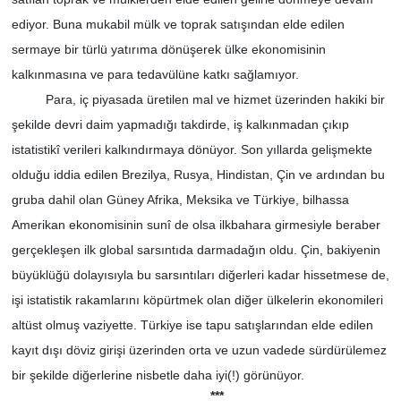
ediyor. Buna mukabil mülk ve toprak satışından elde edilen
sermaye bir türlü yatırıma dönüşerek ülke ekonomisinin
kalkınmasına ve para tedavülüne katkı sağlamıyor.
Para, iç piyasada üretilen mal ve hizmet üzerinden hakiki bir
şekilde devri daim yapmadığı takdirde, iş kalkınmadan çıkıp
istatistikî verileri kalkındırmaya dönüyor. Son yıllarda gelişmekte
olduğu iddia edilen Brezilya, Rusya, Hindistan, Çin ve ardından bu
gruba dahil olan Güney Afrika, Meksika ve Türkiye, bilhassa
Amerikan ekonomisinin sunî de olsa ilkbahara girmesiyle beraber
gerçekleşen ilk global sarsıntıda darmadağın oldu. Çin, bakiyenin
büyüklüğü dolayısıyla bu sarsıntıları diğerleri kadar hissetmese de,
işi istatistik rakamlarını köpürtmek olan diğer ülkelerin ekonomileri
altüst olmuş vaziyette. Türkiye ise tapu satışlarından elde edilen
kayıt dışı döviz girişi üzerinden orta ve uzun vadede sürdürülemez
bir şekilde diğerlerine nisbetle daha iyi(!) görünüyor.
***