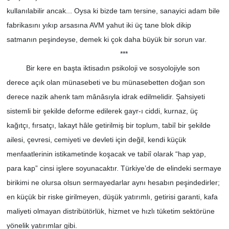
kullanılabilir ancak... Oysa ki bizde tam tersine, sanayici adam bile
fabrikasını yıkıp arsasına AVM yahut iki üç tane blok dikip
satmanın peşindeyse, demek ki çok daha büyük bir sorun var.
***
Bir kere en başta iktisadın psikoloji ve sosyolojiyle son
derece açık olan münasebeti ve bu münasebetten doğan son
derece nazik ahenk tam mânâsıyla idrak edilmelidir. Şahsiyeti
sistemli bir şekilde deforme edilerek gayr-ı ciddi, kurnaz, üç
kağıtçı, fırsatçı, lakayt hâle getirilmiş bir toplum, tabiî bir şekilde
ailesi, çevresi, cemiyeti ve devleti için değil, kendi küçük
menfaatlerinin istikametinde koşacak ve tabiî olarak “hap yap,
para kap” cinsi işlere soyunacaktır. Türkiye’de de elindeki sermaye
birikimi ne olursa olsun sermayedarlar aynı hesabın peşindedirler;
en küçük bir riske girilmeyen, düşük yatırımlı, getirisi garanti, kafa
maliyeti olmayan distribütörlük, hizmet ve hızlı tüketim sektörüne
yönelik yatırımlar gibi.