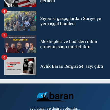
geriledi
4
Siyonist gaspçılardan Suriye'ye
yeni işgal hamlesi
5
Mezhepleri ve hadisleri inkar
etmenin sonu mürtetliktir
6
Aylık Baran Dergisi 54. sayı çıktı
iyi, güzel ve doğru yolunda...