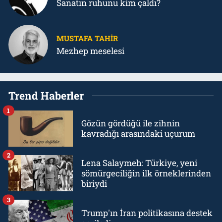
Sanatın ruhunu kim çaldı?
MUSTAFA TAHIR
Mezhep meselesi
Trend Haberler
1
Gözün gördüğü ile zihnin
kavradığı arasındaki uçurum
2
Lena Salaymeh: Türkiye, yeni
sömürgeciliğin ilk örneklerinden
biriydi
3
Trump'ın İran politikasına destek