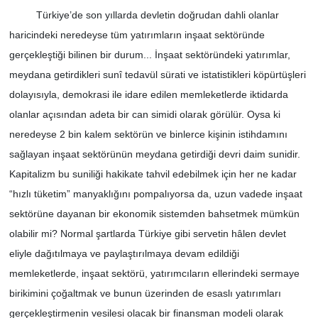
Türkiye’de son yıllarda devletin doğrudan dahli olanlar
haricindeki neredeyse tüm yatırımların inşaat sektöründe
gerçekleştiği bilinen bir durum... İnşaat sektöründeki yatırımlar,
meydana getirdikleri sunî tedavül sürati ve istatistikleri köpürtüşleri
dolayısıyla, demokrasi ile idare edilen memleketlerde iktidarda
olanlar açısından adeta bir can simidi olarak görülür. Oysa ki
neredeyse 2 bin kalem sektörün ve binlerce kişinin istihdamını
sağlayan inşaat sektörünün meydana getirdiği devri daim sunidir.
Kapitalizm bu suniliği hakikate tahvil edebilmek için her ne kadar
“hızlı tüketim” manyaklığını pompalıyorsa da, uzun vadede inşaat
sektörüne dayanan bir ekonomik sistemden bahsetmek mümkün
olabilir mi? Normal şartlarda Türkiye gibi servetin hâlen devlet
eliyle dağıtılmaya ve paylaştırılmaya devam edildiği
memleketlerde, inşaat sektörü, yatırımcıların ellerindeki sermaye
birikimini çoğaltmak ve bunun üzerinden de esaslı yatırımları
gerçekleştirmenin vesilesi olacak bir finansman modeli olarak