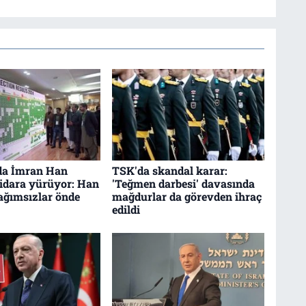
da İmran Han
TSK'da skandal karar:
ktidara yürüyor: Han
'Teğmen darbesi' davasında
bağımsızlar önde
mağdurlar da görevden ihraç
edildi