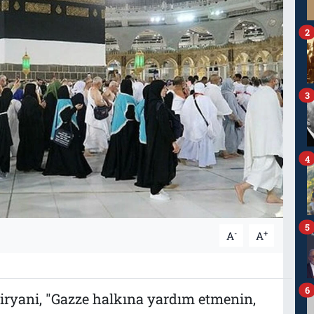
2
3
4
5
-
+
A
A
6
iryani, "Gazze halkına yardım etmenin,