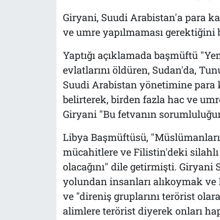
Giryani, Suudi Arabistan'a para k
ve umre yapılmaması gerektiğini b
Yaptığı açıklamada başmüftü "Ye
evlatlarını öldüren, Sudan'da, Tun
Suudi Arabistan yönetimine para
belirterek, birden fazla hac ve u
Giryani "Bu fetvanın sorumluluğun
Libya Başmüftüsü, "Müslümanların
mücahitlere ve Filistin'deki silah
olacağını" dile getirmişti. Giryani 
yolundan insanları alıkoymak ve 
ve "direniş gruplarını terörist ola
alimlere terörist diyerek onları ha