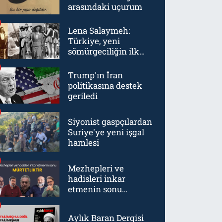
arasındaki uçurum
Lena Salaymeh:
Türkiye, yeni
sömürgeciliğin ilk
örneklerinden biriydi
Trump'ın İran
politikasına destek
geriledi
Siyonist gaspçılardan
Suriye'ye yeni işgal
hamlesi
Mezhepleri ve
hadisleri inkar
etmenin sonu
mürtetliktir
Aylık Baran Dergisi