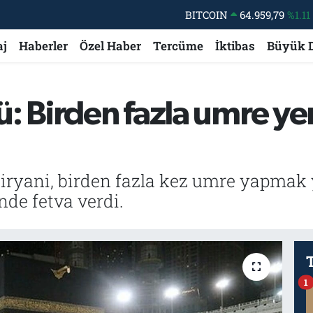
DOLAR
47,7436
%0.18
aj
Haberler
Özel Haber
Tercüme
İktibas
Büyük 
EURO
55,2510
%0.32
STERLİN
64,4811
%0.38
GRAM ALTIN
6660.55
%0.03
: Birden fazla umre ye
BİST100
13.779
%-14
iryani, birden fazla kez umre yapmak
de fetva verdi.
1