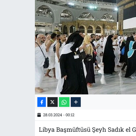
Tarih
İletişim
Künye
28.03.2024 - 00:12
Libya Başmüftüsü Şeyh Sadık el G