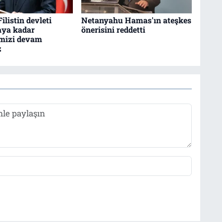
ilistin devleti
Netanyahu Hamas'ın ateşkes
aya kadar
önerisini reddetti
mizi devam
z