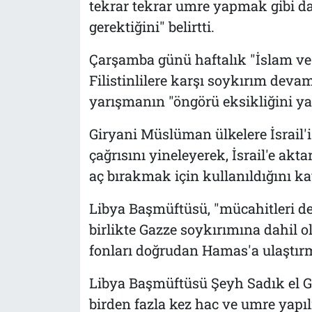
tekrar tekrar umre yapmak gibi da
gerektiğini" belirtti.
Çarşamba günü haftalık "İslam ve
Filistinlilere karşı soykırım dev
yarışmanın "öngörü eksikliğini yan
Giryani Müslüman ülkelere İsrail'
çağrısını yineleyerek, İsrail'e akt
aç bırakmak için kullanıldığını ka
Libya Başmüftüsü, "mücahitleri de
birlikte Gazze soykırımına dahil 
fonları doğrudan Hamas'a ulaştırm
Libya Başmüftüsü Şeyh Sadık el Gi
birden fazla kez hac ve umre yapı