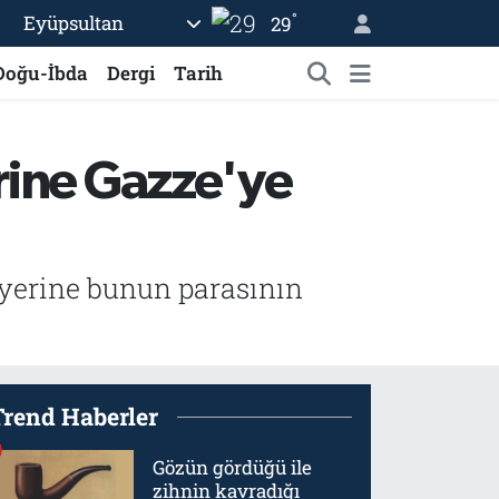
°
Eyüpsultan
29
Doğu-İbda
Dergi
Tarih
rine Gazze'ye
 yerine bunun parasının
Trend Haberler
Gözün gördüğü ile
zihnin kavradığı