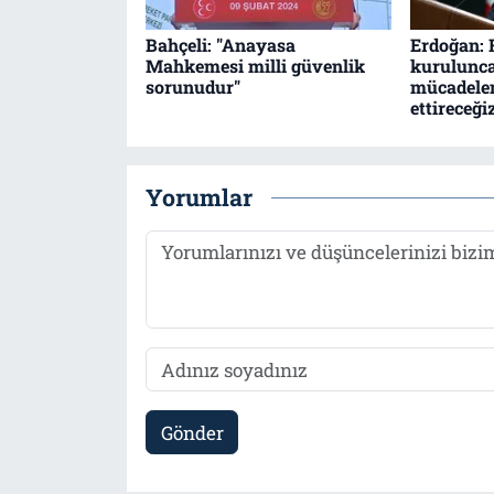
Bahçeli: "Anayasa
Erdoğan: F
Mahkemesi milli güvenlik
kurulunc
sorunudur"
mücadele
ettireceği
Yorumlar
Gönder