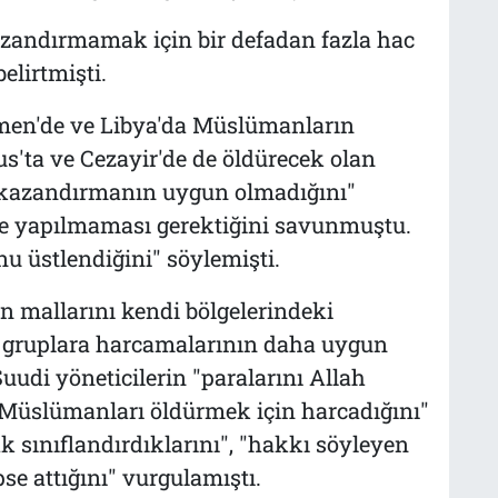
azandırmamak için bir defadan fazla hac
elirtmişti.
men'de ve Libya'da Müslümanların
us'ta ve Cezayir'de de öldürecek olan
 kazandırmanın uygun olmadığını"
mre yapılmaması gerektiğini savunmuştu.
u üstlendiğini" söylemişti.
 mallarını kendi bölgelerindeki
lı gruplara harcamalarının daha uygun
Suudi yöneticilerin "paralarını Allah
Müslümanları öldürmek için harcadığını"
rak sınıflandırdıklarını", "hakkı söyleyen
pse attığını" vurgulamıştı.