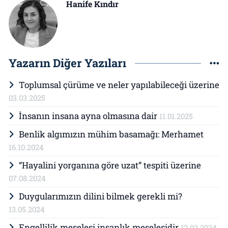
Hanife Kındır
Yazarın Diğer Yazıları
Toplumsal çürüme ve neler yapılabileceği üzerine
03.03.2025
İnsanın insana ayna olmasına dair
11.01.2025
Benlik algımızın mühim basamağı: Merhamet
16.10.2024
“Hayalini yorganına göre uzat” tespiti üzerine
07.08.2024
Duygularımızın dilini bilmek gerekli mi?
13.05.2024
Engellilik meselesi insanlık meselesidir
12.02.2024