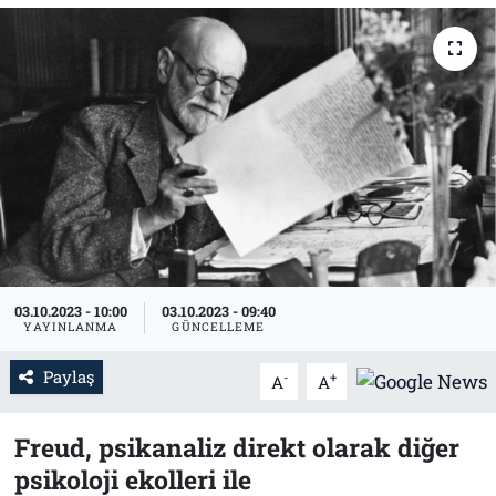
Tarih
İletişim
Künye
03.10.2023 - 10:00
03.10.2023 - 09:40
YAYINLANMA
GÜNCELLEME
Paylaş
-
+
A
A
Freud, psikanaliz direkt olarak diğer
psikoloji ekolleri ile