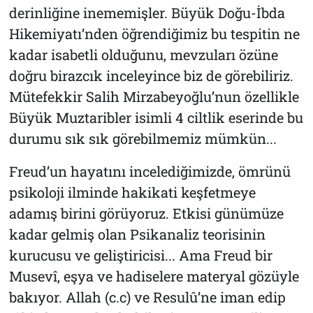
derinliğine inememişler. Büyük Doğu-İbda
Hikemiyatı’nden öğrendiğimiz bu tespitin ne
kadar isabetli olduğunu, mevzuları özüne
doğru birazcık inceleyince biz de görebiliriz.
Mütefekkir Salih Mirzabeyoğlu’nun özellikle
Büyük Muztaribler
isimli 4 ciltlik eserinde bu
durumu sık sık görebilmemiz mümkün...
Freud’un hayatını incelediğimizde, ömrünü
psikoloji ilminde hakikati keşfetmeye
adamış birini görüyoruz. Etkisi günümüze
kadar gelmiş olan Psikanaliz teorisinin
kurucusu ve geliştiricisi... Ama Freud bir
Musevî, eşya ve hadiselere materyal gözüyle
bakıyor. Allah (c.c) ve Resulû’ne iman edip