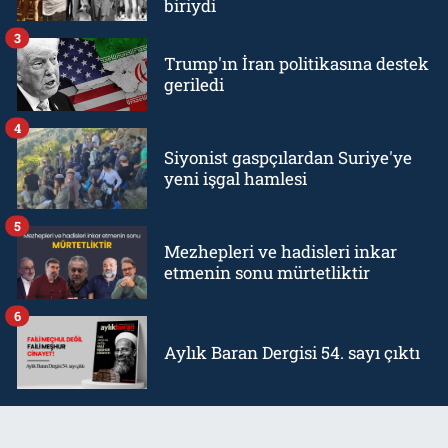
biriydi
3
Trump'ın İran politikasına destek
geriledi
4
Siyonist gaspçılardan Suriye'ye
yeni işgal hamlesi
5
Mezhepleri ve hadisleri inkar
etmenin sonu mürtetliktir
6
Aylık Baran Dergisi 54. sayı çıktı