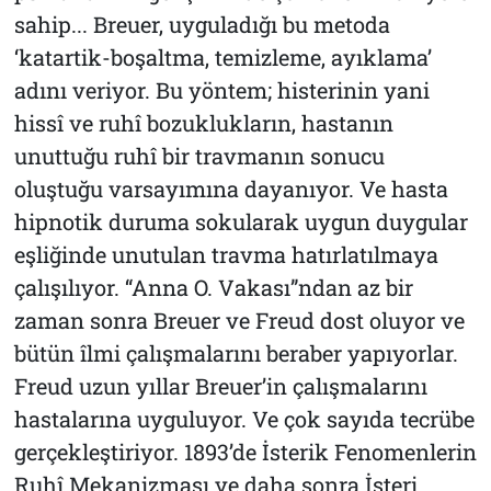
sahip... Breuer, uyguladığı bu metoda
‘katartik-boşaltma, temizleme, ayıklama’
adını veriyor. Bu yöntem; histerinin yani
hissî ve ruhî bozuklukların, hastanın
unuttuğu ruhî bir travmanın sonucu
oluştuğu varsayımına dayanıyor. Ve hasta
hipnotik duruma sokularak uygun duygular
eşliğinde unutulan travma hatırlatılmaya
çalışılıyor. “Anna O. Vakası”ndan az bir
zaman sonra Breuer ve Freud dost oluyor ve
bütün îlmi çalışmalarını beraber yapıyorlar.
Freud uzun yıllar Breuer’in çalışmalarını
hastalarına uyguluyor. Ve çok sayıda tecrübe
gerçekleştiriyor. 1893’de
İsterik Fenomenlerin
Ruhî Mekanizması
ve daha sonra
İsteri