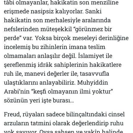
tâbi olmayanlar, hakikatin son menziline
erişmede nasipsiz kalıyorlar. Sanki
hakikatin son merhalesiyle aralarında
nefslerinden müteşekkil “görünmez bir
perde” var. Yoksa birçok meseleyi derinliğine
incelemiş bu zihinlerin imana teslim
olmamaları anlaşılır değil. İslamiyet ile
şereflenmiş idrâk sahiplerinin hakikatlere
ruh ile, manevi değerler ile, tasavvufla
ulaştıklarını anlayabiliriz. Muhyiddin
Arabi’nin “keşfi olmayanın ilmi yoktur”
sözünün yeri işte burası…
Freud, rüyaları sadece bilinçaltındaki cinsel
arzuların tatmini olarak değerlendirip ruhu
yok sayıyor. Oysa şahsen ve yakîn halinde