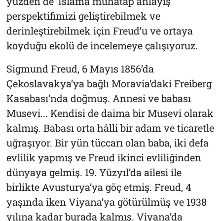
yüzden de ‘İslâma muhatap anlayış’
perspektifimizi geliştirebilmek ve
derinleştirebilmek için Freud’u ve ortaya
koyduğu ekolü de incelemeye çalışıyoruz.
Sigmund Freud, 6 Mayıs 1856’da
Çekoslavakya’ya bağlı Moravia’daki Freiberg
Kasabası’nda doğmuş. Annesi ve babası
Musevi... Kendisi de daima bir Musevi olarak
kalmış. Babası orta hâlli bir adam ve ticaretle
uğraşıyor. Bir yün tüccarı olan baba, iki defa
evlilik yapmış ve Freud ikinci evliliğinden
dünyaya gelmiş. 19. Yüzyıl’da ailesi ile
birlikte Avusturya’ya göç etmiş. Freud, 4
yaşında iken Viyana’ya götürülmüş ve 1938
yılına kadar burada kalmış. Viyana’da