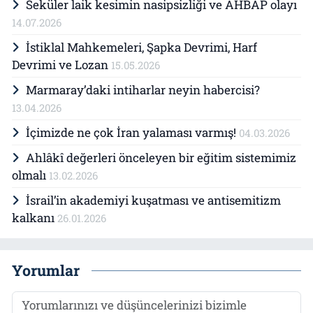
Seküler laik kesimin nasipsizliği ve AHBAP olayı
14.07.2026
İstiklal Mahkemeleri, Şapka Devrimi, Harf
Devrimi ve Lozan
15.05.2026
Marmaray’daki intiharlar neyin habercisi?
13.04.2026
İçimizde ne çok İran yalaması varmış!
04.03.2026
Ahlâkî değerleri önceleyen bir eğitim sistemimiz
olmalı
13.02.2026
İsrail’in akademiyi kuşatması ve antisemitizm
kalkanı
26.01.2026
Yorumlar