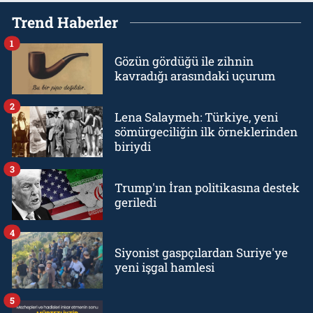
Trend Haberler
1
Gözün gördüğü ile zihnin
kavradığı arasındaki uçurum
2
Lena Salaymeh: Türkiye, yeni
sömürgeciliğin ilk örneklerinden
biriydi
3
Trump'ın İran politikasına destek
geriledi
4
Siyonist gaspçılardan Suriye'ye
yeni işgal hamlesi
5