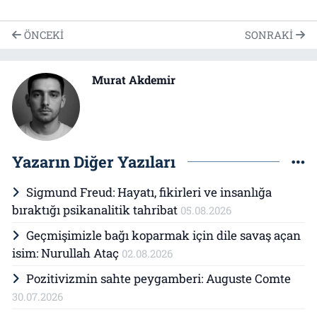
ÖNCEKI
SONRAKI
Murat Akdemir
Yazarın Diğer Yazıları
Sigmund Freud: Hayatı, fikirleri ve insanlığa
bıraktığı psikanalitik tahribat
05.08.2026
Geçmişimizle bağı koparmak için dile savaş açan
isim: Nurullah Ataç
02.08.2026
Pozitivizmin sahte peygamberi: Auguste Comte
30.07.2026