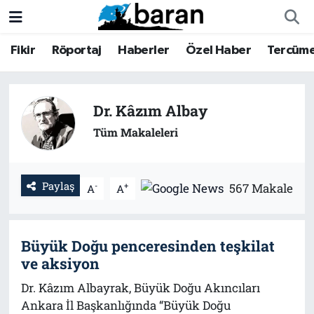
Fikir
Röportaj
Haberler
Özel Haber
Tercüm
Fikir
Fikir
Nöbetçi Eczaneler
Röportaj
Röportaj
Hava Durumu
Dr. Kâzım Albay
Haberler
Haberler
Trafik Durumu
Tüm Makaleleri
Özel Haber
Özel Haber
Süper Lig Puan Durumu ve Fikstür
Paylaş
-
+
567 Makale
A
A
Tercüme
Tercüme
Tüm Manşetler
İktibas
İktibas
Son Dakika Haberleri
Büyük Doğu penceresinden teşkilat
ve aksiyon
Büyük Doğu-İbda
Büyük Doğu-İbda
Haber Arşivi
Dr. Kâzım Albayrak, Büyük Doğu Akıncıları
Dergi
Dergi
Ankara İl Başkanlığında “Büyük Doğu