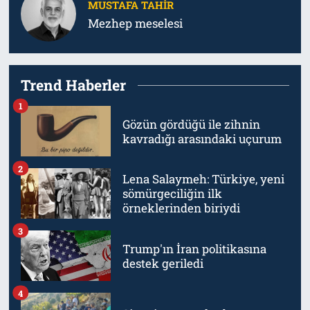
MUSTAFA TAHIR
Mezhep meselesi
Trend Haberler
1
Gözün gördüğü ile zihnin
kavradığı arasındaki uçurum
2
Lena Salaymeh: Türkiye, yeni
sömürgeciliğin ilk
örneklerinden biriydi
3
Trump'ın İran politikasına
destek geriledi
4