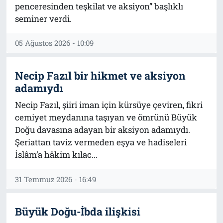
penceresinden teşkilat ve aksiyon” başlıklı
Tarih
İletişim
seminer verdi.
Künye
05 Ağustos 2026 - 10:09
Necip Fazıl bir hikmet ve aksiyon
adamıydı
Necip Fazıl, şiiri iman için kürsüye çeviren, fikri
cemiyet meydanına taşıyan ve ömrünü Büyük
Doğu davasına adayan bir aksiyon adamıydı.
Şeriattan taviz vermeden eşya ve hadiseleri
İslâm’a hâkim kılac...
31 Temmuz 2026 - 16:49
Büyük Doğu-İbda ilişkisi