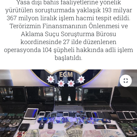
Yasa dışı bahis faaliyetlerine yönelik
yürütülen soruşturmada yaklaşık 193 milyar
Tarih
İletişim
367 milyon liralık işlem hacmi tespit edildi.
Terörizmin Finansmanının Önlenmesi ve
Künye
Aklama Suçu Soruşturma Bürosu
koordinesinde 27 ilde düzenlenen
operasyonda 104 şüpheli hakkında adli işlem
başlatıldı.