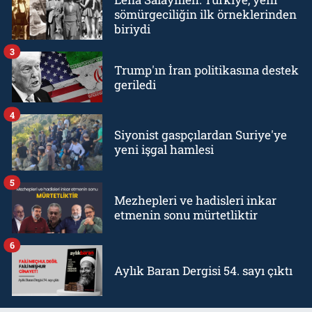
sömürgeciliğin ilk örneklerinden
biriydi
3
Trump'ın İran politikasına destek
geriledi
4
Siyonist gaspçılardan Suriye'ye
yeni işgal hamlesi
5
Mezhepleri ve hadisleri inkar
etmenin sonu mürtetliktir
6
Aylık Baran Dergisi 54. sayı çıktı