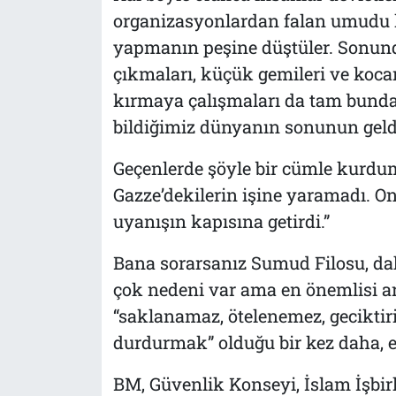
organizasyonlardan falan umudu kes
yapmanın peşine düştüler. Sonunda
çıkmaları, küçük gemileri ve koca
kırmaya çalışmaları da tam bundan 
bildiğimiz dünyanın sonunun geldi
Geçenlerde şöyle bir cümle kurdum:
Gazze’dekilerin işine yaramadı. O
uyanışın kapısına getirdi.”
Bana sorarsanız Sumud Filosu, da
çok nedeni var ama en önemlisi a
“saklanamaz, ötelenemez, geciktiril
durdurmak” olduğu bir kez daha, e
BM, Güvenlik Konseyi, İslam İşbirli