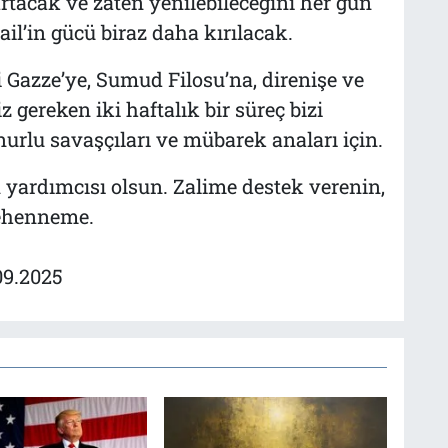
rtacak ve zaten yenilebileceğini her gün
il’in gücü biraz daha kırılacak.
 Gazze’ye, Sumud Filosu’na, direnişe ve
 gereken iki haftalık bir süreç bizi
nurlu savaşçıları ve mübarek anaları için.
ardımcısı olsun. Zalime destek verenin,
cehenneme.
09.2025