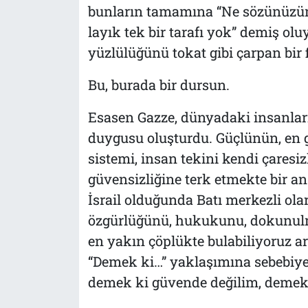
bunların tamamına “Ne sözünüzün,
layık tek bir tarafı yok” demiş ol
yüzlülüğünü tokat gibi çarpan bir f
Bu, burada bir dursun.
Esasen Gazze, dünyadaki insanları
duygusu oluşturdu. Güçlünün, en
sistemi, insan tekini kendi çaresi
güvensizliğine terk etmekte bir an
İsrail olduğunda Batı merkezli olar
özgürlüğünü, hukukunu, dokunulm
en yakın çöplükte bulabiliyoruz art
“Demek ki…” yaklaşımına sebebiy
demek ki güvende değilim, demek 