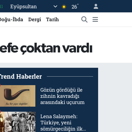
°
Eyüpsultan
26
18
Doğu-İbda
Dergi
Tarih
32
38
03
efe çoktan vardı
14
Trend Haberler
Gözün gördüğü ile
zihnin kavradığı
arasındaki uçurum
Lena Salaymeh:
Türkiye, yeni
sömürgeciliğin ilk