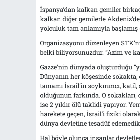
İspanya’dan kalkan gemiler birkaç
kalkan diğer gemilerle Akdeniz’de
yolculuk tam anlamıyla başlamış 
Organizasyonu düzenleyen STK’nı
belki biliyorsunuzdur. “Azim ve ka
Gazze’nin dünyada oluşturduğu “ya
Dünyanın her köşesinde sokakta, 
tamamı İsrail’in soykırımcı, katil,
olduğunun farkında. O sokakları, o
ise 2 yıldır ölü taklidi yapıyor. Y
harekete geçen, İsrail’i fiziki ola
dünya devletine tesadüf edemedik 
Hal böyle olunca insanlar devletl