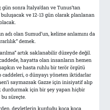
 gün sonra İtalya’dan ve Tunus’tan
 buluşacak ve 12-13 gün olarak planlanan
olacak.
n adı olan Sumud’un, kelime anlamını da
rarlılık” demek.
rılma” artık saklanabilir düzeyde değil.
caddede, hayatta olan insanların hemen
 sapkın ve hasta ruhlu bir terör örgütü
 caddeleri, o dünyayı yöneten iktidarlar
emen’i saymazsak Gazze için inisiyatif alıp
rak durdurmak için bir şey yapan hiçbir
bu süreçte.
erden, devletlerin kurduğu koca koca