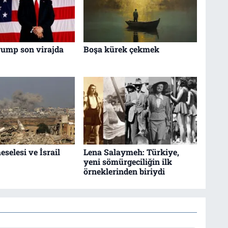
ump son virajda
Boşa kürek çekmek
selesi ve İsrail
Lena Salaymeh: Türkiye,
yeni sömürgeciliğin ilk
örneklerinden biriydi