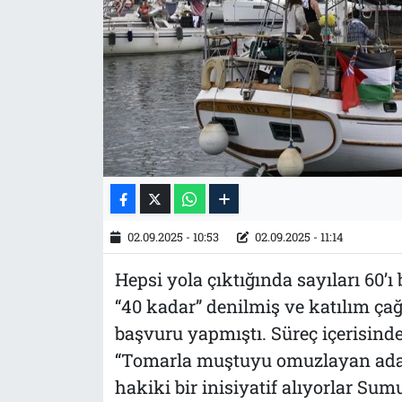
Tarih
İletişim
Künye
02.09.2025 - 10:53
02.09.2025 - 11:14
Hepsi yola çıktığında sayıları 60’ı
“40 kadar” denilmiş ve katılım çağ
başvuru yapmıştı. Süreç içerisinde
“Tomarla muştuyu omuzlayan adam
hakiki bir inisiyatif alıyorlar Sumu