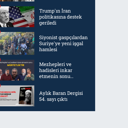
örneklerinden biriydi
Trump'ın İran
politikasına destek
geriledi
Siyonist gaspçılardan
Suriye'ye yeni işgal
hamlesi
Mezhepleri ve
hadisleri inkar
etmenin sonu
mürtetliktir
Aylık Baran Dergisi
54. sayı çıktı