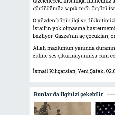
tazelenecek, insanlığa inancımız a
gördüğümüz sapık terör örgütü İsra
O yüzden bütün ilgi ve dikkatimizi
İsrail’in yok olmasına hasretmemiz
bekliyor. Gazze’nin aç çocukları, o
Allah mazlumun yanında duranın y
zulme ses çıkarmayanınsa canı 
İsmail Kılıçarslan, Yeni Şafak, 02.
Bunlar da ilginizi çekebilir