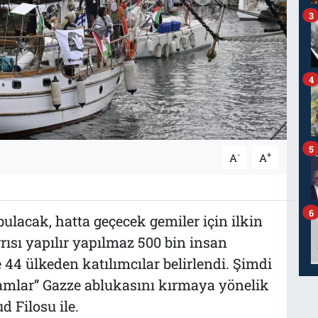
3
4
5
-
+
A
A
6
 bulacak, hatta geçecek gemiler için ilkin
rısı yapılır yapılmaz 500 bin insan
 44 ülkeden katılımcılar belirlendi. Şimdi
lar” Gazze ablukasını kırmaya yönelik
d Filosu ile.