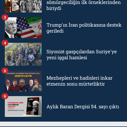
sömürgeciliğin ilk örneklerinden
biriydi
3
Trump'ın İran politikasına destek
geriledi
4
Siyonist gaspçılardan Suriye'ye
yeni işgal hamlesi
5
Mezhepleri ve hadisleri inkar
etmenin sonu mürtetliktir
6
Aylık Baran Dergisi 54. sayı çıktı