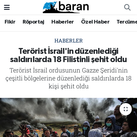
Fikir
Röportaj
Haberler
Özel Haber
Tercüm
Fikir
Fikir
Nöbetçi Eczaneler
Röportaj
Röportaj
Hava Durumu
HABERLER
Terörist İsrail'in düzenlediği
Haberler
Haberler
Trafik Durumu
saldırılarda 18 Filistinli şehit oldu
Terörist İsrail ordusunun Gazze Şeridi'nin
Özel Haber
Özel Haber
Süper Lig Puan Durumu ve Fikstür
çeşitli bölgelerine düzenlediği saldırılarda 18
Tercüme
Tercüme
Tüm Manşetler
kişi şehit oldu
İktibas
İktibas
Son Dakika Haberleri
Büyük Doğu-İbda
Büyük Doğu-İbda
Haber Arşivi
Dergi
Dergi