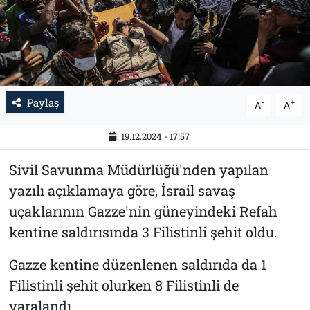
Tarih
İletişim
Künye
Paylaş
-
+
A
A
19.12.2024 - 17:57
Sivil Savunma Müdürlüğü'nden yapılan
yazılı açıklamaya göre, İsrail savaş
uçaklarının Gazze'nin güneyindeki Refah
kentine saldırısında 3 Filistinli şehit oldu.
Gazze kentine düzenlenen saldırıda da 1
Filistinli şehit olurken 8 Filistinli de
yaralandı.