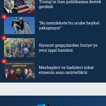
Trump'ın İran politikasına destek
geriledi
4
"Bu memlekete bu ucube heykel
yakışmıyor"
5
Siyonist gaspçılardan Suriye'ye
yeni işgal hamlesi
6
Mezhepleri ve hadisleri inkar
etmenin sonu mürtetliktir