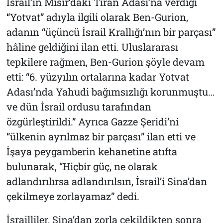
İsrail’in Mısır’daki Tiran Adası’na verdiği
“Yotvat” adıyla ilgili olarak Ben-Gurion,
adanın “üçüncü İsrail Krallığı’nın bir parçası”
hâline geldiğini ilan etti. Uluslararası
tepkilere rağmen, Ben-Gurion şöyle devam
etti: “6. yüzyılın ortalarına kadar Yotvat
Adası’nda Yahudi bağımsızlığı korunmuştu…
ve dün İsrail ordusu tarafından
özgürleştirildi.” Ayrıca Gazze Şeridi’ni
“ülkenin ayrılmaz bir parçası” ilan etti ve
İşaya peygamberin kehanetine atıfta
bulunarak, “Hiçbir güç, ne olarak
adlandırılırsa adlandırılsın, İsrail’i Sina’dan
çekilmeye zorlayamaz” dedi.
İsrailliler, Sina’dan zorla çekildikten sonra